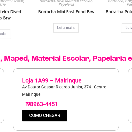
terial Escolar
,
Borracha
,
Brw
,
Material Escolar
,
Borracha
,
Brw
aria
Papelaria
Pap
eira Divert
Borracha Mini Fast Food Brw
Borracha Pote
s Brw
Leia mais
Lei
mais
s
,
Maped
,
Material Escolar
,
Papelaria
e
Loja 1A99 – Mairinque
Av Doutor Gaspar Ricardo Junior, 374 - Centro -
Mairinque
11
98963-4451
COMO CHEGAR