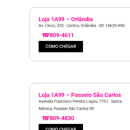
Loja 1A99 – Orlândia
Av. Cinco, 532 - Centro, Orlândia - SP, 14620-990
19
97809-4611
COMO CHEGAR
Loja 1A99 – Passeio São Carlos
Avenida Francisco Pereira Lopes, 1701 - Santa
Mônica, Passeio São Carlos-SP
19
97809-4830
COMO CHEGAR