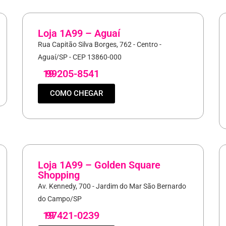
Loja 1A99 – Aguaí
Rua Capitão Silva Borges, 762 - Centro -
Aguaí/SP - CEP 13860-000
19
99205-8541
COMO CHEGAR
Loja 1A99 – Golden Square
Shopping
Av. Kennedy, 700 - Jardim do Mar São Bernardo
do Campo/SP
19
97421-0239