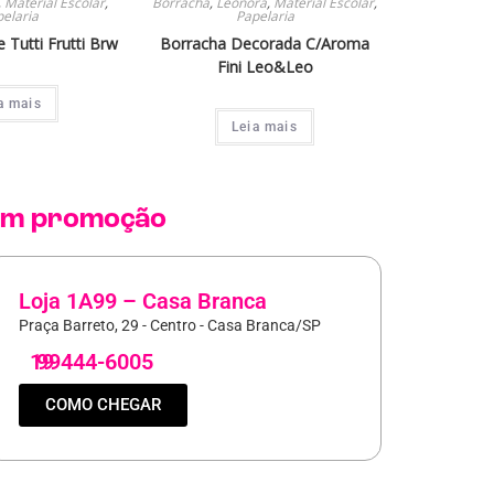
,
Material Escolar
,
Borracha
,
Leonora
,
Material Escolar
,
elaria
Papelaria
 Tutti Frutti Brw
Borracha Decorada C/Aroma
Fini Leo&Leo
a mais
Leia mais
m promoção
Loja 1A99 – Casa Branca
Praça Barreto, 29 - Centro - Casa Branca/SP
19
99444-6005
COMO CHEGAR