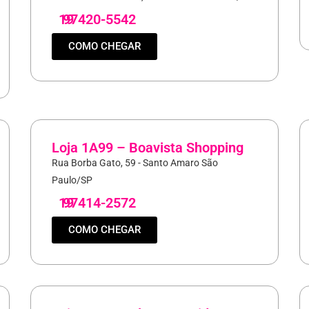
19
97420-5542
COMO CHEGAR
Loja 1A99 – Boavista Shopping
Rua Borba Gato, 59 - Santo Amaro São
Paulo/SP
19
97414-2572
COMO CHEGAR