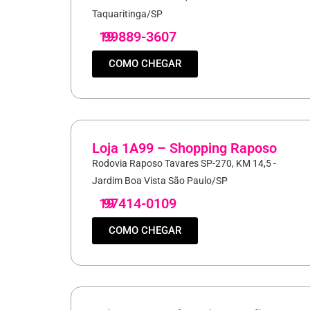
Taquaritinga/SP
19
99889-3607
COMO CHEGAR
Loja 1A99 – Shopping Raposo
Rodovia Raposo Tavares SP-270, KM 14,5 -
Jardim Boa Vista São Paulo/SP
19
97414-0109
COMO CHEGAR