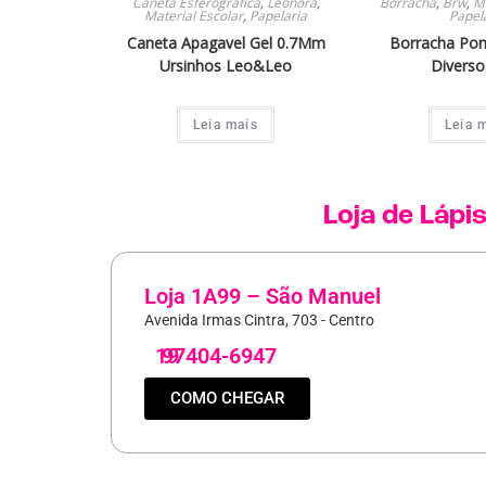
Caneta Esferografica
,
Leonora
,
Borracha
,
Brw
,
Ma
Material Escolar
,
Papelaria
Papel
Caneta Apagavel Gel 0.7Mm
Borracha Pont
Ursinhos Leo&Leo
Diverso
Leia mais
Leia 
Loja de
Lápi
Loja 1A99 – São Manuel
Avenida Irmas Cintra, 703 - Centro
19
97404-6947
COMO CHEGAR