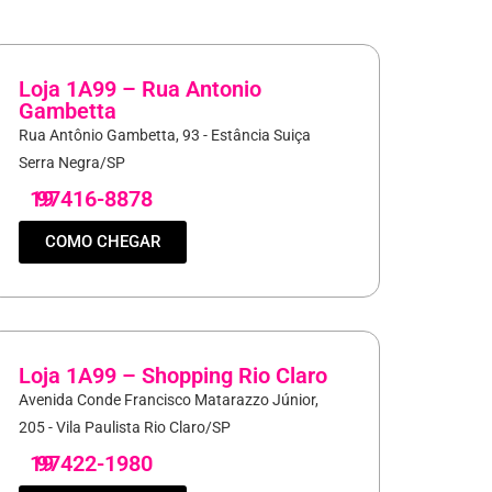
Loja 1A99 – Rua Antonio
Gambetta
Rua Antônio Gambetta, 93 - Estância Suiça
Serra Negra/SP
19
97416-8878
COMO CHEGAR
Loja 1A99 – Shopping Rio Claro
Avenida Conde Francisco Matarazzo Júnior,
205 - Vila Paulista Rio Claro/SP
19
97422-1980