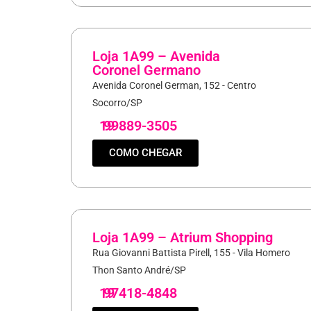
Loja 1A99 – Avenida
Coronel Germano
Avenida Coronel German, 152 - Centro
Socorro/SP
19
99889-3505
COMO CHEGAR
Loja 1A99 – Atrium Shopping
Rua Giovanni Battista Pirell, 155 - Vila Homero
Thon Santo André/SP
19
97418-4848