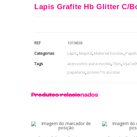
Lapis Grafite Hb Glitter C/
REF
1019838
Categorias
Lápis
,
Maped
,
Material Escolar
,
Papel
Tags
acessorios para escrita
,
l?pis
,
loja1a9
papelaria
,
promo??o escolar
Produtos relacionados