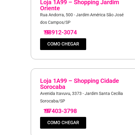
Loja 1A99 – Shopping Jardim
Oriente
Rua Andorra, 500 - Jardim América São José
dos Campos/SP
19
98912-3074
COMO CHEGAR
Loja 1A99 – Shopping Cidade
Sorocaba
Avenida Itavuvu, 3373 - Jardim Santa Cecília
Sorocaba/SP
19
97403-3798
COMO CHEGAR