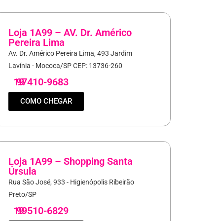
Loja 1A99 – AV. Dr. Américo
Pereira Lima
Av. Dr. Américo Pereira Lima, 493 Jardim
Lavínia - Mococa/SP CEP: 13736-260
19
97410-9683
COMO CHEGAR
Loja 1A99 – Shopping Santa
Úrsula
Rua São José, 933 - Higienópolis Ribeirão
Preto/SP
19
99510-6829