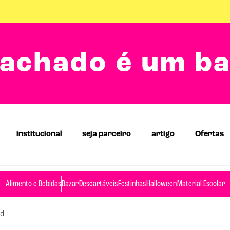
achado é um b
institucional
seja parceiro
artigo
Ofertas
Alimento e Bebidas
Bazar
Descartáveis
Festinhas
Halloween
Material Escolar
ed