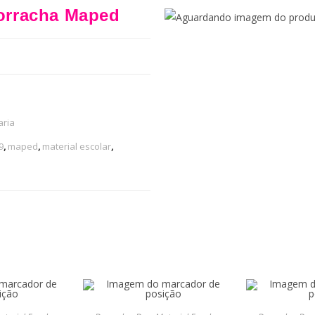
Borracha Maped
aria
9
,
maped
,
material escolar
,