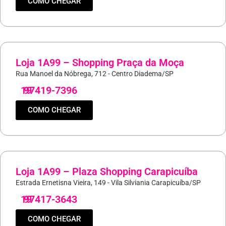
COMO CHEGAR
Loja 1A99 – Shopping Praça da Moça
Rua Manoel da Nóbrega, 712 - Centro Diadema/SP
19
97419-7396
COMO CHEGAR
Loja 1A99 – Plaza Shopping Carapicuíba
Estrada Ernetisna Vieira, 149 - Vila Silviania Carapicuíba/SP
19
97417-3643
COMO CHEGAR