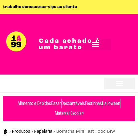
trabalhe conosco
serviço ao cliente
Cada achado é
um barato
seja parceiro
seja parceiro
Alimento e Bebidas
Bazar
Descartáveis
Festinhas
Halloween
Material Escolar
🏠
›
Produtos
›
Papelaria
›
Borracha Mini Fast Food Brw