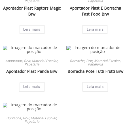
Papelaria
Papelaria
Apontador Plast Raptors Magic
Apontador Plast E Borracha
Brw
Fast Food Brw
Leia mais
Leia mais
Apontador
,
Brw
,
Material Escolar
,
Borracha
,
Brw
,
Material Escolar
,
Papelaria
Papelaria
Apontador Plast Panda Brw
Borracha Pote Tutti Frutti Brw
Leia mais
Leia mais
Borracha
,
Brw
,
Material Escolar
,
Papelaria