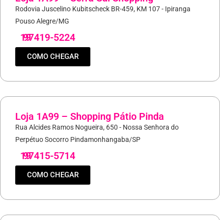
Rodovia Juscelino Kubitscheck BR-459, KM 107 - Ipiranga
Pouso Alegre/MG
19
97419-5224
COMO CHEGAR
Loja 1A99 – Shopping Pátio Pinda
Rua Alcides Ramos Nogueira, 650 - Nossa Senhora do
Perpétuo Socorro Pindamonhangaba/SP
19
97415-5714
COMO CHEGAR