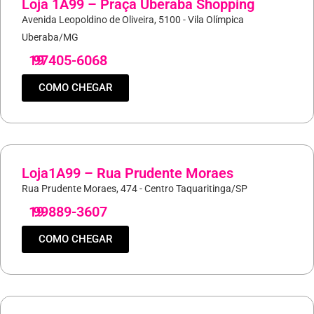
Loja 1A99 – Praça Uberaba Shopping
Avenida Leopoldino de Oliveira, 5100 - Vila Olímpica
Uberaba/MG
19
97405-6068
COMO CHEGAR
Loja1A99 – Rua Prudente Moraes
Rua Prudente Moraes, 474 - Centro Taquaritinga/SP
19
99889-3607
COMO CHEGAR