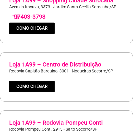
Loja 1A99 – Shopping Cidade Sorocaba
Avenida Itavuvu, 3373 - Jardim Santa Cecília Sorocaba/SP
19
97403-3798
COMO CHEGAR
Loja 1A99 – Centro de Distribuição
Rodovia Capitão Barduino, 3001 - Nogueiras Socorro/SP
COMO CHEGAR
Loja 1A99 – Rodovia Pompeu Conti
Rodovia Pompeu Conti, 2913 - Salto Socorro/SP