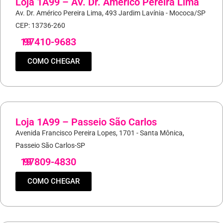
Loja 1A99 – AV. Dr. Américo Pereira Lima
Av. Dr. Américo Pereira Lima, 493 Jardim Lavínia - Mococa/SP
CEP: 13736-260
19
97410-9683
COMO CHEGAR
Loja 1A99 – Passeio São Carlos
Avenida Francisco Pereira Lopes, 1701 - Santa Mônica,
Passeio São Carlos-SP
19
97809-4830
COMO CHEGAR