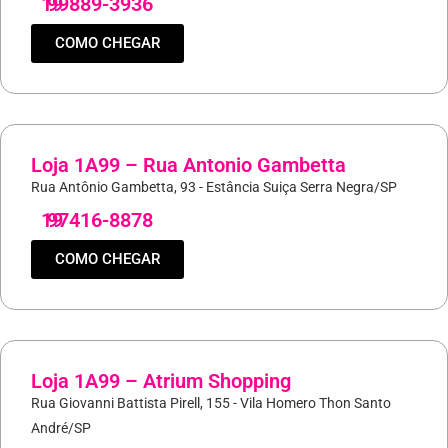
19
99889-3936
COMO CHEGAR
Loja 1A99 – Rua Antonio Gambetta
Rua Antônio Gambetta, 93 - Estância Suiça Serra Negra/SP
19
97416-8878
COMO CHEGAR
Loja 1A99 – Atrium Shopping
Rua Giovanni Battista Pirell, 155 - Vila Homero Thon Santo
André/SP