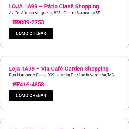
LOJA 1A99 – Pátio Cianê Shopping
Av. Dr. Afonso Vergueiro, 823 - Centro Sorocaba/SP
19
99889-2753
COMO CHEGAR
Loja 1A99 – Via Café Garden Shopping
Rua Humberto Pizzo, 999 - Jardim Petrópolis Varginha/MG
19
97416-4858
COMO CHEGAR