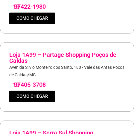
19
97422-1980
COMO CHEGAR
Loja 1A99 – Partage Shopping Poços de
Caldas
Avenida Silvio Monteiro dos Santo, 180 - Vale das Antas Poços
de Caldas/MG
19
97405-3708
COMO CHEGAR
Loja 1A99 – Serra Sul Shopping