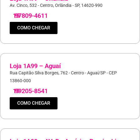
Av. Cinco, 532 - Centro, Orlândia - SP, 14620-990
19
97809-4611
COMO CHEGAR
Loja 1A99 – Aguaí
Rua Capitão Silva Borges, 762 - Centro - Aguaí/SP - CEP
13860-000
19
99205-8541
COMO CHEGAR