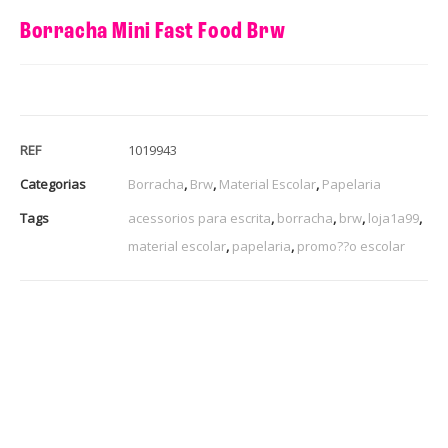
Borracha Mini Fast Food Brw
REF
1019943
Categorias
Borracha
,
Brw
,
Material Escolar
,
Papelaria
Tags
acessorios para escrita
,
borracha
,
brw
,
loja1a99
,
material escolar
,
papelaria
,
promo??o escolar