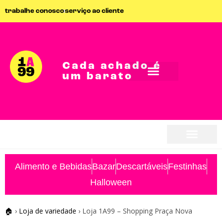
trabalhe conosco
serviço ao cliente
Cada achado é
um barato
seja parceiro
seja parceiro
Alimento e Bebidas
Bazar
Descartáveis
Festinhas
Halloween
🏠
›
Loja de variedade
›
Loja 1A99 – Shopping Praça Nova