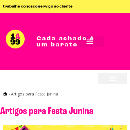
trabalhe conosco
serviço ao cliente
Cada achado é
um barato
seja parceiro
🏠
›
Artigos para Festa Junina
seja parceiro
Artigos para Festa Junina