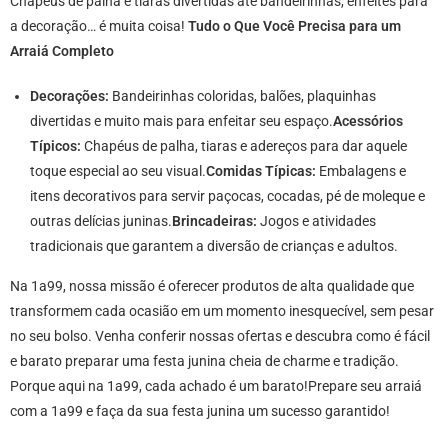
Chapéus de palha e tiaras divertidas até bandeirinhas, enfeites para
a decoração… é muita coisa!
Tudo o Que Você Precisa para um
Arraiá Completo
Decorações:
Bandeirinhas coloridas, balões, plaquinhas
divertidas e muito mais para enfeitar seu espaço.
Acessórios
Típicos:
Chapéus de palha, tiaras e adereços para dar aquele
toque especial ao seu visual.
Comidas Típicas:
Embalagens e
itens decorativos para servir paçocas, cocadas, pé de moleque e
outras delícias juninas.
Brincadeiras:
Jogos e atividades
tradicionais que garantem a diversão de crianças e adultos.
Na 1a99, nossa missão é oferecer produtos de alta qualidade que
transformem cada ocasião em um momento inesquecível, sem pesar
no seu bolso. Venha conferir nossas ofertas e descubra como é fácil
e barato preparar uma festa junina cheia de charme e tradição.
Porque aqui na 1a99, cada achado é um barato!Prepare seu arraiá
com a 1a99 e faça da sua festa junina um sucesso garantido!