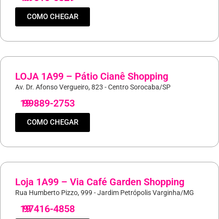
COMO CHEGAR
LOJA 1A99 – Pátio Cianê Shopping
Av. Dr. Afonso Vergueiro, 823 - Centro Sorocaba/SP
19
99889-2753
COMO CHEGAR
Loja 1A99 – Via Café Garden Shopping
Rua Humberto Pizzo, 999 - Jardim Petrópolis Varginha/MG
19
97416-4858