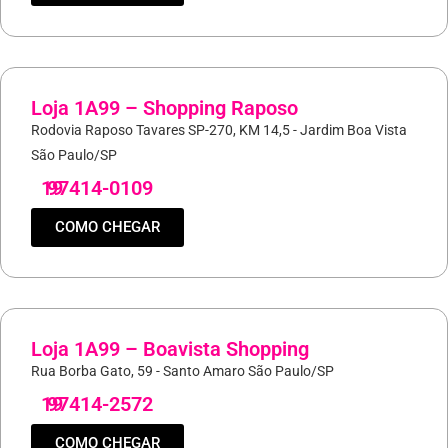
Loja 1A99 – Shopping Raposo
Rodovia Raposo Tavares SP-270, KM 14,5 - Jardim Boa Vista
São Paulo/SP
19
97414-0109
COMO CHEGAR
Loja 1A99 – Boavista Shopping
Rua Borba Gato, 59 - Santo Amaro São Paulo/SP
19
97414-2572
COMO CHEGAR