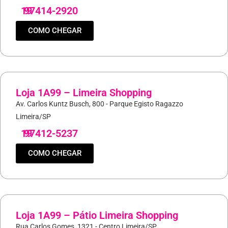
19
97414-2920
COMO CHEGAR
Loja 1A99 – Limeira Shopping
Av. Carlos Kuntz Busch, 800 - Parque Egisto Ragazzo
Limeira/SP
19
97412-5237
COMO CHEGAR
Loja 1A99 – Pátio Limeira Shopping
Rua Carlos Gomes, 1321 - Centro Limeira/SP