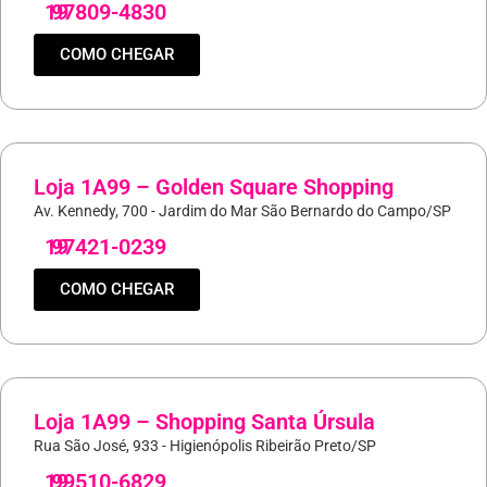
19
97809-4830
COMO CHEGAR
Loja 1A99 – Golden Square Shopping
Av. Kennedy, 700 - Jardim do Mar São Bernardo do Campo/SP
19
97421-0239
COMO CHEGAR
Loja 1A99 – Shopping Santa Úrsula
Rua São José, 933 - Higienópolis Ribeirão Preto/SP
19
99510-6829