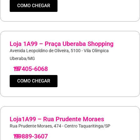
COMO CHEGAR
Loja 1A99 – Praça Uberaba Shopping
Avenida Leopoldino de Oliveira, 5100 - Vila Olímpica
Uberaba/MG
19
97405-6068
COMO CHEGAR
Loja1A99 – Rua Prudente Moraes
Rua Prudente Moraes, 474 - Centro Taquaritinga/SP
19
99889-3607