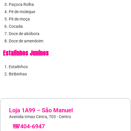
Paçoca Rolha
Pé de moleque
Pé de moça
Cocada
Doce de abóbora
Doce de amendoim
Estalinhos Juninos
Estalinhos
Biribinhas
Loja 1A99 – São Manuel
Avenida Irmas Cintra, 703 - Centro
19
97404-6947