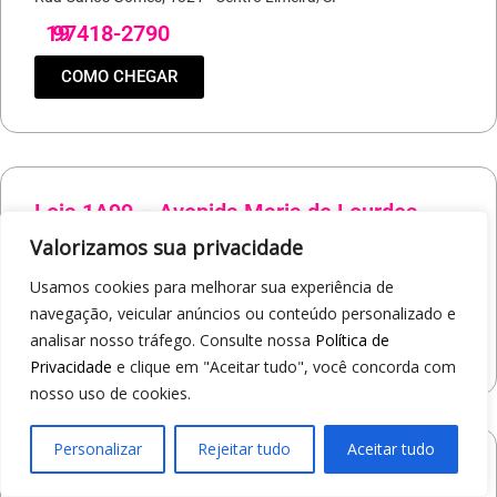
19
97418-2790
COMO CHEGAR
Loja 1A99 – Avenida Maria de Lourdes
Abreu
Valorizamos sua privacidade
Avenida Maria de Lourdes Abreu, 10 - Centro Itatiba/SP
Usamos cookies para melhorar sua experiência de
19
99889-2941
navegação, veicular anúncios ou conteúdo personalizado e
COMO CHEGAR
analisar nosso tráfego. Consulte nossa
Política de
Privacidade
e clique em "Aceitar tudo", você concorda com
nosso uso de cookies.
Personalizar
Rejeitar tudo
Aceitar tudo
Loja 1A99 – Itaquá Garden Shopping