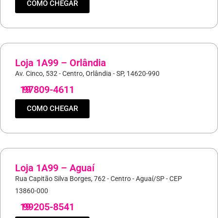
COMO CHEGAR
Loja 1A99 – Orlândia
Av. Cinco, 532 - Centro, Orlândia - SP, 14620-990
19
97809-4611
COMO CHEGAR
Loja 1A99 – Aguaí
Rua Capitão Silva Borges, 762 - Centro - Aguaí/SP - CEP
13860-000
19
99205-8541