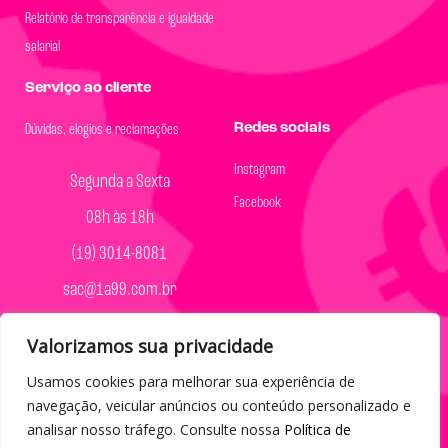
Relatório de transparência e igualdade
salarial
Serviço ao cliente
Redes sociais
Dúvidas, elogios e reclamações
Instagram
Segunda a Sexta
Facebook
08h às 18h
(19) 3014-8081
sac@1a99.com.br
Formas de pagamento
Valorizamos sua privacidade
Dinheiro e Pix
Usamos cookies para melhorar sua experiência de
navegação, veicular anúncios ou conteúdo personalizado e
analisar nosso tráfego. Consulte nossa
Política de