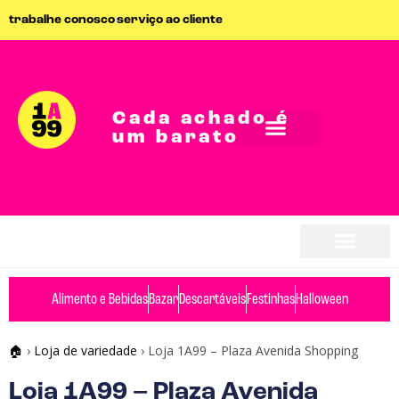
trabalhe conosco
serviço ao cliente
Cada achado é
um barato
Alimento e Bebidas
Bazar
Descartáveis
Festinhas
Halloween
🏠
›
Loja de variedade
›
Loja 1A99 – Plaza Avenida Shopping
Loja 1A99 – Plaza Avenida