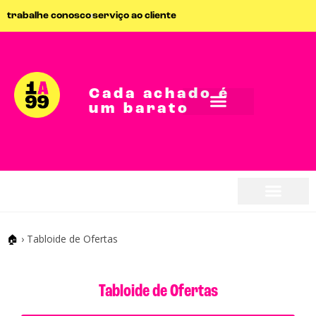
trabalhe conosco
serviço ao cliente
Cada achado é
um barato
🏠
›
Tabloide de Ofertas
Tabloide de Ofertas