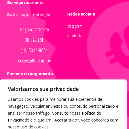
Serviço ao cliente
Redes sociais
Dúvidas, elogios e reclamações
Instagram
Segunda a Sexta
Facebook
08h às 18h
(19) 3014-8081
sac@1a99.com.br
Formas de pagamento
Dinheiro e Pix
Valorizamos sua privacidade
Usamos cookies para melhorar sua experiência de
navegação, veicular anúncios ou conteúdo personalizado e
analisar nosso tráfego. Consulte nossa
Política de
© 2023 por Agência Maples. Loja 1A99 Cada achado é um barato
Privacidade
e clique em "Aceitar tudo", você concorda com
nosso uso de cookies.
– Todos os direitos reservados.