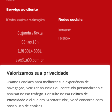
Serviço ao cliente
Redes sociais
Dúvidas, elogios e reclamações
Instagram
Segunda a Sexta
Facebook
08h às 18h
(19) 3014-8081
sac@1a99.com.br
Formas de pagamento
Valorizamos sua privacidade
Usamos cookies para melhorar sua experiência de
Dinheiro e Pix
navegação, veicular anúncios ou conteúdo personalizado e
analisar nosso tráfego. Consulte nossa
Política de
Privacidade
e clique em "Aceitar tudo", você concorda com
nosso uso de cookies.
© 2023 por Agência Maples. Loja 1A99 Cada achado é um barato