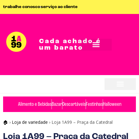
trabalhe conosco
serviço ao cliente
Cada achado é
um barato
seja parceiro
seja parceiro
Alimento e Bebidas
Bazar
Descartáveis
Festinhas
Halloween
🏠
›
Loja de variedade
›
Loja 1A99 – Praça da Catedral
Loja 1A99 – Praça da Catedral