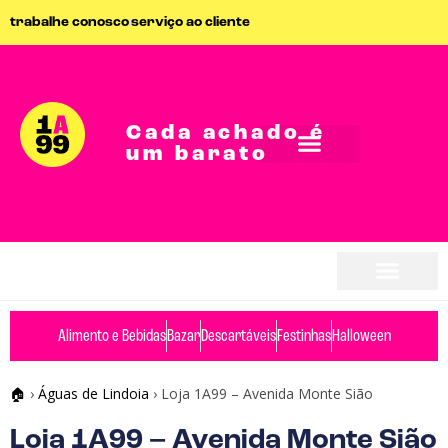
trabalhe conosco
serviço ao cliente
Cada achado é
um barato
seja parceiro
seja parceiro
Alimento e Bebidas
Bazar
Descartáveis
Festinhas
Halloween
🏠
›
Águas de Lindoia
›
Loja 1A99 – Avenida Monte Sião
Loja 1A99 – Avenida Monte Sião