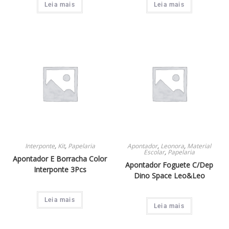
Leia mais
Leia mais
Cola Fita
1
Clipes
1
Gel
3
Make+
1
Dello
4
Interponte
,
Kit
,
Papelaria
Apontador
,
Leonora
,
Material
Escolar
,
Papelaria
Apontador E Borracha Color
Apontador Foguete C/Dep
Interponte 3Pcs
Dino Space Leo&Leo
Leia mais
Leia mais