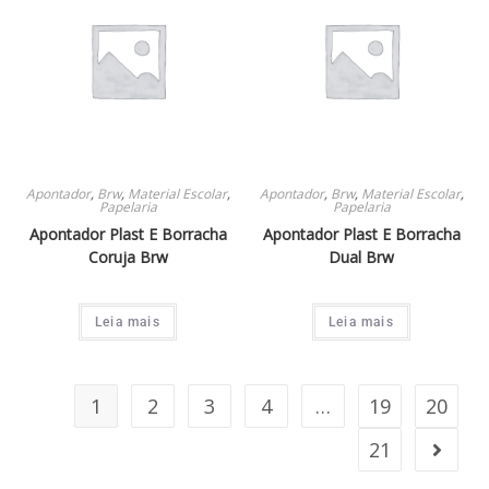
Apontador
,
Brw
,
Material Escolar
,
Apontador
,
Brw
,
Material Escolar
,
Papelaria
Papelaria
Apontador Plast E Borracha
Apontador Plast E Borracha
Coruja Brw
Dual Brw
Leia mais
Leia mais
1
2
3
4
…
19
20
21