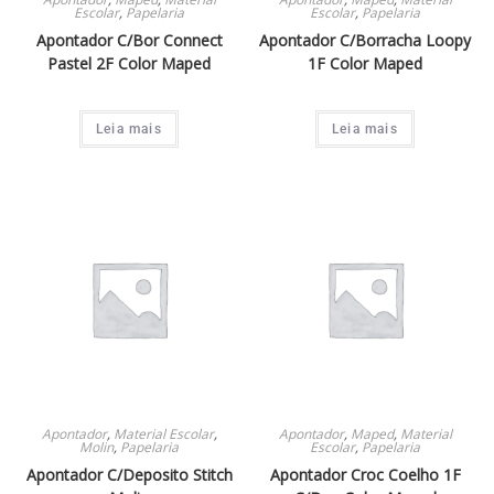
Lápis De Cor
10
Escolar
,
Papelaria
Escolar
,
Papelaria
Giz De Cera
5
Apontador C/Bor Connect
Apontador C/Borracha Loopy
Pastel 2F Color Maped
1F Color Maped
Massa De Modelar
3
Kit Escolar
4
Leia mais
Leia mais
Bloco De Notas
12
Bloco De Anotacao
9
Seanite
14
Mochilas Estojos E Lancheiras
14
Mochila
13
Mochila Costas
1
Cola Bastao
4
Regua
6
Apontador
,
Material Escolar
,
Apontador
,
Maped
,
Material
Molin
,
Papelaria
Escolar
,
Papelaria
Faber Castell
4
Apontador C/Deposito Stitch
Apontador Croc Coelho 1F
Compasso
1