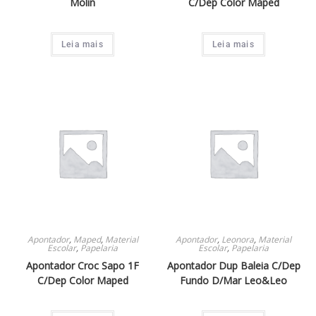
Molin
C/Dep Color Maped
Cola Branca
3
Henkel
2
Leia mais
Leia mais
Reflex
2
Etiquetas Fitas E Adesivos
2
Etiqueta
2
Tinta Guache
2
Material De Escritorio
4
Estilete
2
Mina De Grafite
1
Bloco Notas
3
Apontador
,
Maped
,
Material
Apontador
,
Leonora
,
Material
Escolar
,
Papelaria
Escolar
,
Papelaria
Caneta Hidrocor
2
Apontador Croc Sapo 1F
Apontador Dup Baleia C/Dep
C/Dep Color Maped
Fundo D/Mar Leo&Leo
Cadernos
3
Bloco Adesivo
3