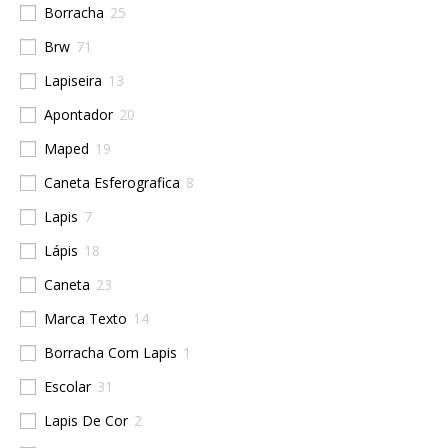
Borracha
25
Brw
71
Lapiseira
13
Apontador
20
Maped
19
Caneta Esferografica
8
Lapis
7
Lápis
18
Caneta
23
Marca Texto
14
Borracha Com Lapis
1
Escolar
31
Lapis De Cor
2