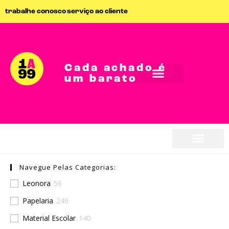
trabalhe conosco
serviço ao cliente
Cada achado é
um barato
Navegue Pelas Categorias:
Leonora
56
Papelaria
246
Material Escolar
140