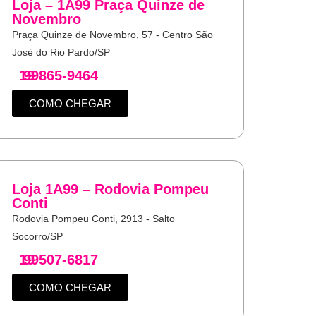
Loja – 1A99 Praça Quinze de
Novembro
Praça Quinze de Novembro, 57 - Centro São
José do Rio Pardo/SP
19
99865-9464
COMO CHEGAR
Loja 1A99 – Rodovia Pompeu
Conti
Rodovia Pompeu Conti, 2913 - Salto
Socorro/SP
19
99507-6817
COMO CHEGAR