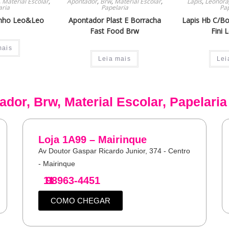
,
Material Escolar
,
Apontador
,
Brw
,
Material Escolar
,
Lapis
,
Leonora
aria
Papelaria
Pap
inho Leo&Leo
Apontador Plast E Borracha
Lapis Hb C/B
Fast Food Brw
Fini
mais
Leia mais
Lei
ador
,
Brw
,
Material Escolar
,
Papelaria
Loja 1A99 – Mairinque
Av Doutor Gaspar Ricardo Junior, 374 - Centro
- Mairinque
11
98963-4451
COMO CHEGAR