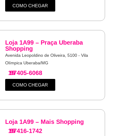
COMO CHEGAR
Loja 1A99 – Praça Uberaba
Shopping
Avenida Leopoldino de Oliveira, 5100 - Vila
Olímpica Uberaba/MG
19
97405-6068
COMO CHEGAR
Loja 1A99 – Mais Shopping
19
97416-1742