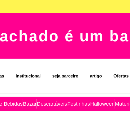
achado é um ba
jas
institucional
seja parceiro
artigo
Ofertas
 e Bebidas
Bazar
Descartáveis
Festinhas
Halloween
Materi