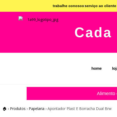
trabalhe conosco
serviço ao cliente
Cada 
home
lo
Alimento
🏠
›
Produtos
›
Papelaria
›
Apontador Plast E Borracha Dual Brw