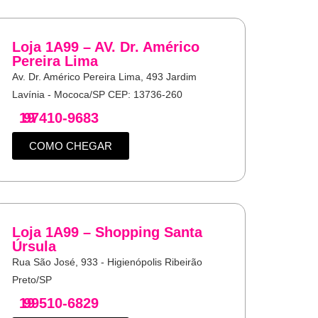
Loja 1A99 – AV. Dr. Américo
Pereira Lima
Av. Dr. Américo Pereira Lima, 493 Jardim
Lavínia - Mococa/SP CEP: 13736-260
19
97410-9683
COMO CHEGAR
Loja 1A99 – Shopping Santa
Úrsula
Rua São José, 933 - Higienópolis Ribeirão
Preto/SP
19
99510-6829