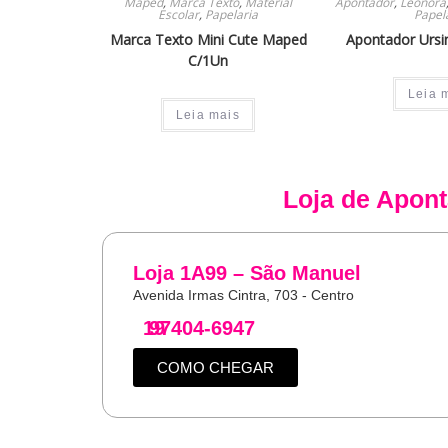
Maped
,
Marca Texto
,
Material
Apontador
,
Leonora
Escolar
,
Papelaria
Papel
Marca Texto Mini Cute Maped
Apontador Urs
C/1Un
Leia 
Leia mais
Loja de
Apont
Loja 1A99 – São Manuel
Avenida Irmas Cintra, 703 - Centro
19
97404-6947
COMO CHEGAR