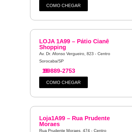
COMO CHEGAR
LOJA 1A99 – Pátio Cianê
Shopping
Av. Dr. Afonso Vergueiro, 823 - Centro
Sorocaba/SP
19
99889-2753
COMO CHEGAR
Loja1A99 – Rua Prudente
Moraes
Rua Prudente Moraes, 474 - Centro