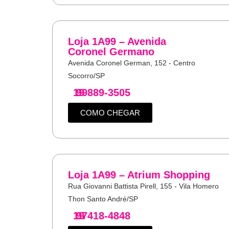
Loja 1A99 – Avenida
Coronel Germano
Avenida Coronel German, 152 - Centro
Socorro/SP
19
99889-3505
COMO CHEGAR
Loja 1A99 – Atrium Shopping
Rua Giovanni Battista Pirell, 155 - Vila Homero
Thon Santo André/SP
19
97418-4848