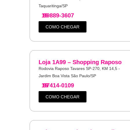
Taquaritinga/SP
19
99889-3607
COMO CHEGAR
Loja 1A99 – Shopping Raposo
Rodovia Raposo Tavares SP-270, KM 14,5 -
Jardim Boa Vista São Paulo/SP
19
97414-0109
COMO CHEGAR