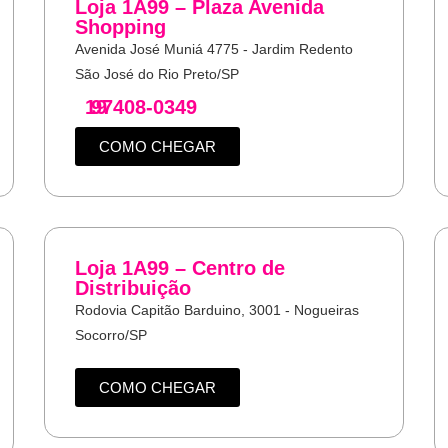
Loja 1A99 – Plaza Avenida
Shopping
Avenida José Muniá 4775 - Jardim Redento
São José do Rio Preto/SP
19
97408-0349
COMO CHEGAR
Loja 1A99 – Centro de
Distribuição
Rodovia Capitão Barduino, 3001 - Nogueiras
Socorro/SP
COMO CHEGAR