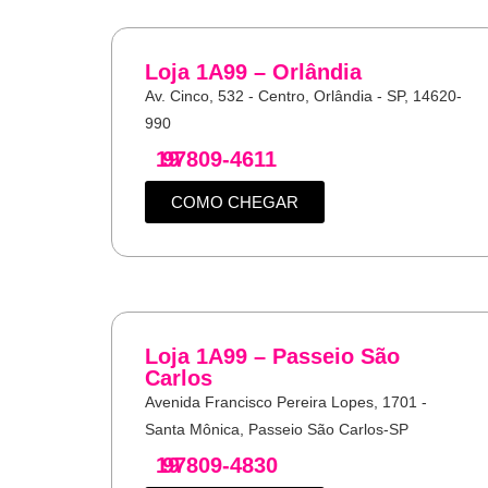
Loja 1A99 – Orlândia
Av. Cinco, 532 - Centro, Orlândia - SP, 14620-
990
19
97809-4611
COMO CHEGAR
Loja 1A99 – Passeio São
Carlos
Avenida Francisco Pereira Lopes, 1701 -
Santa Mônica, Passeio São Carlos-SP
19
97809-4830