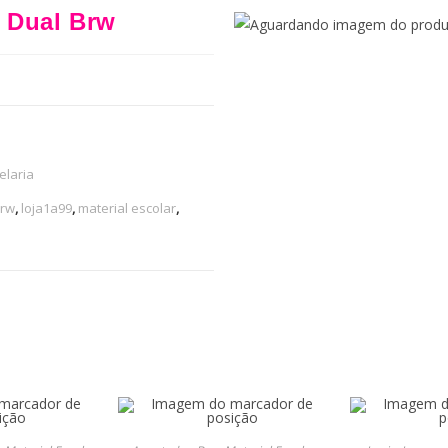
 Dual Brw
elaria
rw
,
loja1a99
,
material escolar
,