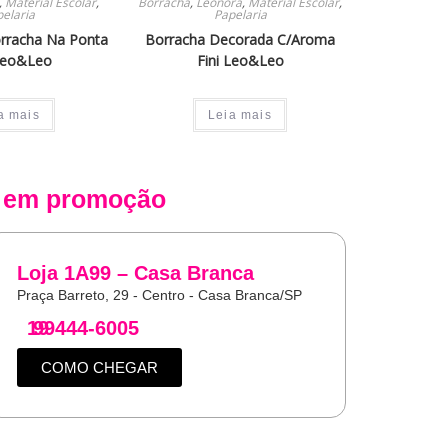
,
Material Escolar
,
Borracha
,
Leonora
,
Material Escolar
,
elaria
Papelaria
orracha Na Ponta
Borracha Decorada C/Aroma
 Leo&Leo
Fini Leo&Leo
a mais
Leia mais
em promoção
Loja 1A99 – Casa Branca
Praça Barreto, 29 - Centro - Casa Branca/SP
19
99444-6005
COMO CHEGAR