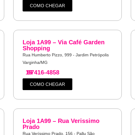
COMO CHEGAR
Loja 1A99 – Via Café Garden
Shopping
Rua Humberto Pizzo, 999 - Jardim Petrópolis
Varginha/MG
19
97416-4858
COMO CHEGAR
Loja 1A99 – Rua Verissimo
Prado
Rua Veríssimo Prado, 156 - Pallu São