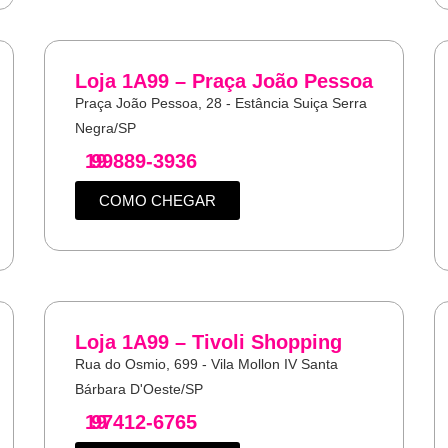
Loja 1A99 – Praça João Pessoa
Praça João Pessoa, 28 - Estância Suiça Serra
Negra/SP
19
99889-3936
COMO CHEGAR
Loja 1A99 – Tivoli Shopping
Rua do Osmio, 699 - Vila Mollon IV Santa
Bárbara D'Oeste/SP
19
97412-6765