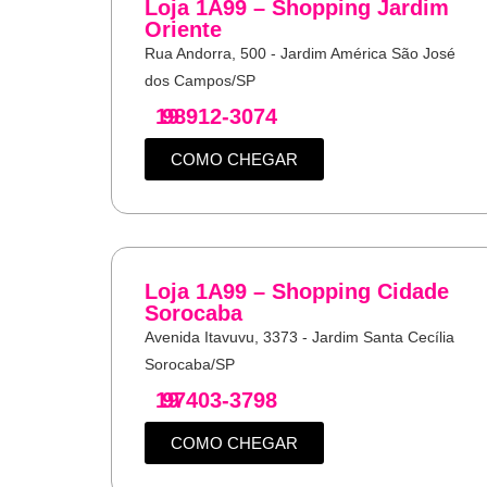
Loja 1A99 – Shopping Jardim
Oriente
Rua Andorra, 500 - Jardim América São José
dos Campos/SP
19
98912-3074
COMO CHEGAR
Loja 1A99 – Shopping Cidade
Sorocaba
Avenida Itavuvu, 3373 - Jardim Santa Cecília
Sorocaba/SP
19
97403-3798
COMO CHEGAR