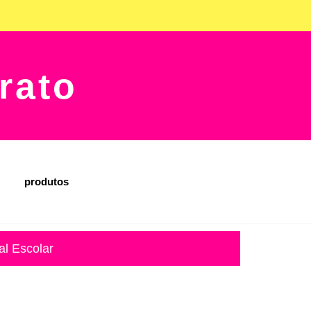
rato
produtos
al Escolar