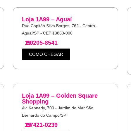
Loja 1A99 – Aguaí
Rua Capitão Silva Borges, 762 - Centro -
Aguaí/SP - CEP 13860-000
19
99205-8541
COMO CHEGAR
Loja 1A99 – Golden Square
Shopping
Av. Kennedy, 700 - Jardim do Mar São
Bernardo do Campo/SP
19
97421-0239