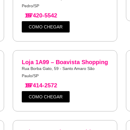
Pedro/SP
19
97420-5542
COMO CHEGAR
Loja 1A99 – Boavista Shopping
Rua Borba Gato, 59 - Santo Amaro São
Paulo/SP
19
97414-2572
COMO CHEGAR