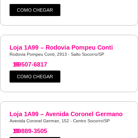
COMO CHEGAR
Loja 1A99 – Rodovia Pompeu Conti
Rodovia Pompeu Conti, 2913 - Salto Socorro/SP
19
99507-6817
COMO CHEGAR
Loja 1A99 – Avenida Coronel Germano
Avenida Coronel German, 152 - Centro Socorro/SP
19
99889-3505