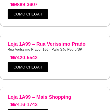
19
99889-3607
COMO CHEGAR
Loja 1A99 – Rua Verissimo Prado
Rua Veríssimo Prado, 156 - Pallu São Pedro/SP
19
97420-5542
COMO CHEGAR
Loja 1A99 – Mais Shopping
19
97416-1742