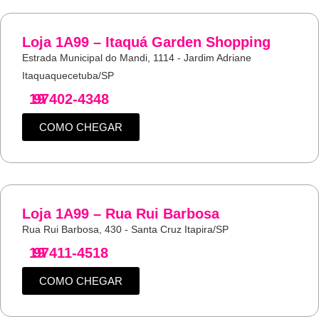
Loja 1A99 – Itaquá Garden Shopping
Estrada Municipal do Mandi, 1114 - Jardim Adriane
Itaquaquecetuba/SP
19
97402-4348
COMO CHEGAR
Loja 1A99 – Rua Rui Barbosa
Rua Rui Barbosa, 430 - Santa Cruz Itapira/SP
19
97411-4518
COMO CHEGAR