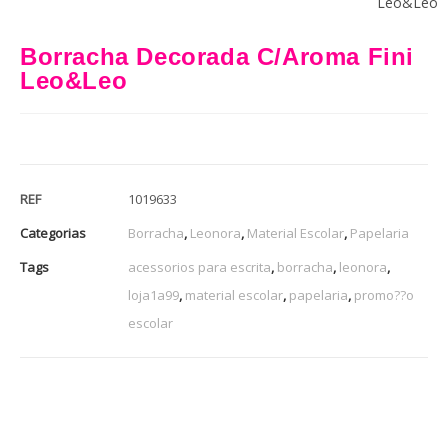
Leo&Leo
Borracha Decorada C/Aroma Fini
Leo&Leo
REF
1019633
Categorias
Borracha
,
Leonora
,
Material Escolar
,
Papelaria
Tags
acessorios para escrita
,
borracha
,
leonora
,
loja1a99
,
material escolar
,
papelaria
,
promo??o
escolar