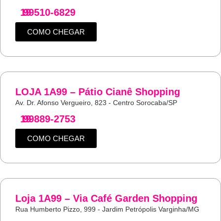
19
99510-6829
COMO CHEGAR
LOJA 1A99 – Pátio Cianê Shopping
Av. Dr. Afonso Vergueiro, 823 - Centro Sorocaba/SP
19
99889-2753
COMO CHEGAR
Loja 1A99 – Via Café Garden Shopping
Rua Humberto Pizzo, 999 - Jardim Petrópolis Varginha/MG