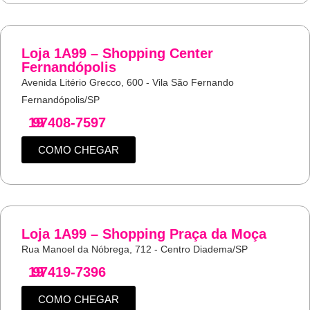
Loja 1A99 – Shopping Center
Fernandópolis
Avenida Litério Grecco, 600 - Vila São Fernando
Fernandópolis/SP
19
97408-7597
COMO CHEGAR
Loja 1A99 – Shopping Praça da Moça
Rua Manoel da Nóbrega, 712 - Centro Diadema/SP
19
97419-7396
COMO CHEGAR