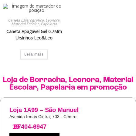
Caneta Esferografica
,
Leonora
,
Material Escolar
,
Papelaria
Caneta Apagavel Gel 0.7Mm
Ursinhos Leo&Leo
Leia mais
Loja de
Borracha
,
Leonora
,
Material
Escolar
,
Papelaria
em promoção
Loja 1A99 – São Manuel
Avenida Irmas Cintra, 703 - Centro
19
97404-6947