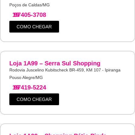
Poços de Caldas/MG
19
97405-3708
COMO CHEGAR
Loja 1A99 – Serra Sul Shopping
Rodovia Juscelino Kubitscheck BR-459, KM 107 - Ipiranga
Pouso Alegre/MG
19
97419-5224
COMO CHEGAR