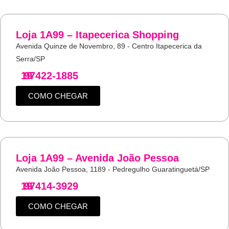
Loja 1A99 – Itapecerica Shopping
Avenida Quinze de Novembro, 89 - Centro Itapecerica da
Serra/SP
19
97422-1885
COMO CHEGAR
Loja 1A99 – Avenida João Pessoa
Avenida João Pessoa, 1189 - Pedregulho Guaratinguetá/SP
19
97414-3929
COMO CHEGAR