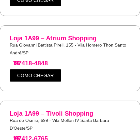
COMO CHEGAR
Loja 1A99 – Atrium Shopping
Rua Giovanni Battista Pirell, 155 - Vila Homero Thon Santo
André/SP
19
97418-4848
COMO CHEGAR
Loja 1A99 – Tivoli Shopping
Rua do Osmio, 699 - Vila Mollon IV Santa Bárbara
D'Oeste/SP
19
97412-6765