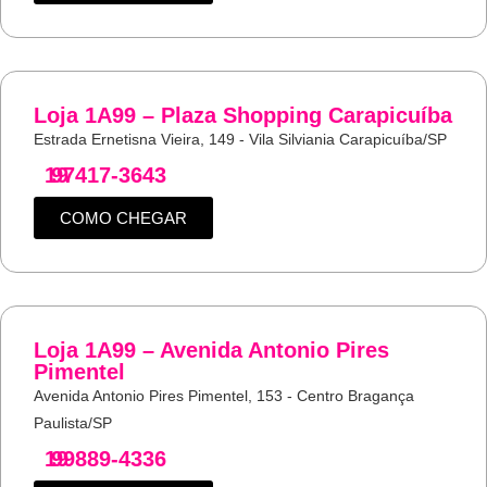
Loja 1A99 – Plaza Shopping Carapicuíba
Estrada Ernetisna Vieira, 149 - Vila Silviania Carapicuíba/SP
19
97417-3643
COMO CHEGAR
Loja 1A99 – Avenida Antonio Pires
Pimentel
Avenida Antonio Pires Pimentel, 153 - Centro Bragança
Paulista/SP
19
99889-4336