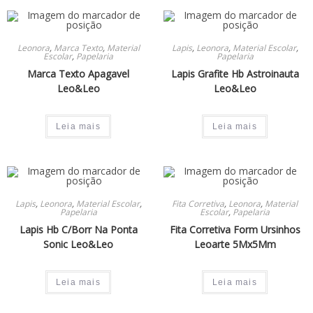
Leonora
,
Marca Texto
,
Material
Lapis
,
Leonora
,
Material Escolar
,
Escolar
,
Papelaria
Papelaria
Marca Texto Apagavel
Lapis Grafite Hb Astroinauta
Leo&Leo
Leo&Leo
Leia mais
Leia mais
Lapis
,
Leonora
,
Material Escolar
,
Fita Corretiva
,
Leonora
,
Material
Papelaria
Escolar
,
Papelaria
Lapis Hb C/Borr Na Ponta
Fita Corretiva Form Ursinhos
Sonic Leo&Leo
Leoarte 5Mx5Mm
Leia mais
Leia mais