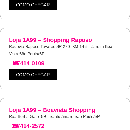
COMO CHEGAR
Loja 1A99 – Shopping Raposo
Rodovia Raposo Tavares SP-270, KM 14,5 - Jardim Boa
Vista São Paulo/SP
19
97414-0109
COMO CHEGAR
Loja 1A99 – Boavista Shopping
Rua Borba Gato, 59 - Santo Amaro São Paulo/SP
19
97414-2572