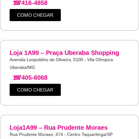
19
97416-4858
COMO CHEGAR
Loja 1A99 – Praça Uberaba Shopping
Avenida Leopoldino de Oliveira, 5100 - Vila Olímpica
Uberaba/MG
19
97405-6068
COMO CHEGAR
Loja1A99 – Rua Prudente Moraes
Rua Prudente Moraes, 474 - Centro Taquaritinga/SP