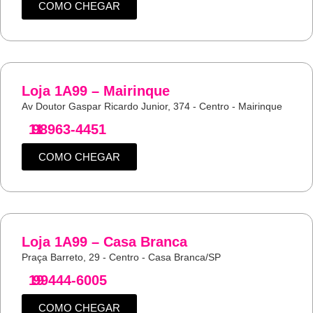
COMO CHEGAR
Loja 1A99 – Mairinque
Av Doutor Gaspar Ricardo Junior, 374 - Centro - Mairinque
11
98963-4451
COMO CHEGAR
Loja 1A99 – Casa Branca
Praça Barreto, 29 - Centro - Casa Branca/SP
19
99444-6005
COMO CHEGAR