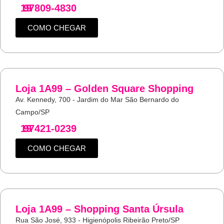
19
97809-4830
COMO CHEGAR
Loja 1A99 – Golden Square Shopping
Av. Kennedy, 700 - Jardim do Mar São Bernardo do
Campo/SP
19
97421-0239
COMO CHEGAR
Loja 1A99 – Shopping Santa Úrsula
Rua São José, 933 - Higienópolis Ribeirão Preto/SP