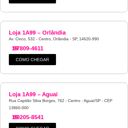
Loja 1A99 – Orlândia
Av. Cinco, 532 - Centro, Orlândia - SP, 14620-990
19
97809-4611
COMO CHEGAR
Loja 1A99 – Aguaí
Rua Capitão Silva Borges, 762 - Centro - Aguaí/SP - CEP
13860-000
19
99205-8541