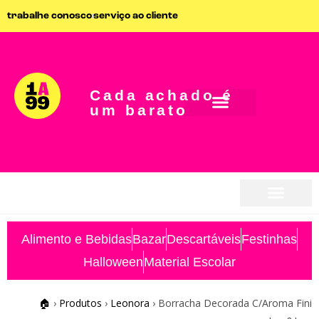
trabalhe conosco
serviço ao cliente
Cada achado é
um barato
seja parceiro
seja parceiro
Alimento e Bebidas
Bazar
Descartáveis
Festinhas
Halloween
Material Escolar
🏠
›
Produtos
›
Leonora
›
Borracha Decorada C/Aroma Fini