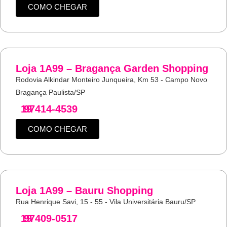
COMO CHEGAR
Loja 1A99 – Bragança Garden Shopping
Rodovia Alkindar Monteiro Junqueira, Km 53 - Campo Novo
Bragança Paulista/SP
19
97414-4539
COMO CHEGAR
Loja 1A99 – Bauru Shopping
Rua Henrique Savi, 15 - 55 - Vila Universitária Bauru/SP
19
97409-0517