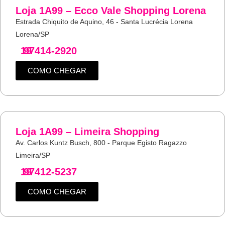
Loja 1A99 – Ecco Vale Shopping Lorena
Estrada Chiquito de Aquino, 46 - Santa Lucrécia Lorena
Lorena/SP
19
97414-2920
COMO CHEGAR
Loja 1A99 – Limeira Shopping
Av. Carlos Kuntz Busch, 800 - Parque Egisto Ragazzo
Limeira/SP
19
97412-5237
COMO CHEGAR