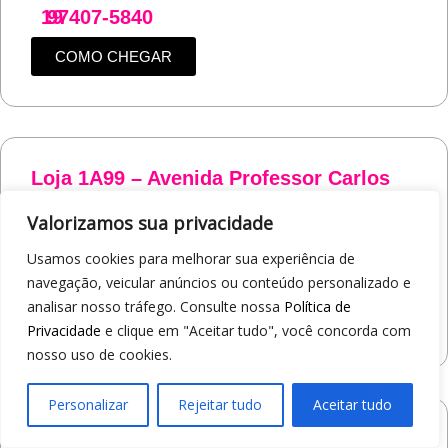
19
97407-5840
COMO CHEGAR
Loja 1A99 – Avenida Professor Carlos
Alberto Carvalho Pinto
Valorizamos sua privacidade
Av. Professor Carlos Alberto Carvalho Pinto, 464 - Alvinópolis
Atibaia/SP
Usamos cookies para melhorar sua experiência de
19
97405-8547
navegação, veicular anúncios ou conteúdo personalizado e
analisar nosso tráfego. Consulte nossa
Política de
COMO CHEGAR
Privacidade
e clique em "Aceitar tudo", você concorda com
nosso uso de cookies.
Personalizar
Rejeitar tudo
Aceitar tudo
Loja 1A99 – Shopping Praça Nova