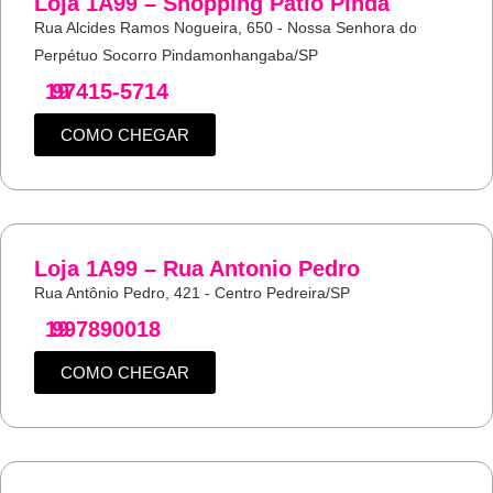
Loja 1A99 – Shopping Pátio Pinda
Rua Alcides Ramos Nogueira, 650 - Nossa Senhora do
Perpétuo Socorro Pindamonhangaba/SP
19
97415-5714
COMO CHEGAR
Loja 1A99 – Rua Antonio Pedro
Rua Antônio Pedro, 421 - Centro Pedreira/SP
19
997890018
COMO CHEGAR