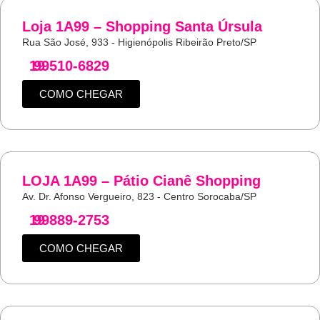
Loja 1A99 – Shopping Santa Úrsula
Rua São José, 933 - Higienópolis Ribeirão Preto/SP
19
99510-6829
COMO CHEGAR
LOJA 1A99 – Pátio Cianê Shopping
Av. Dr. Afonso Vergueiro, 823 - Centro Sorocaba/SP
19
99889-2753
COMO CHEGAR