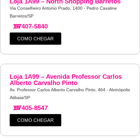
Loja 1A99 – North Shopping Barretos
Via Conselheiro Antonio Prado, 1400 - Pedro Cavaline
Barretos/SP
19
97407-5840
COMO CHEGAR
Loja 1A99 – Avenida Professor Carlos
Alberto Carvalho Pinto
Av. Professor Carlos Alberto Carvalho Pinto, 464 - Alvinópolis
Atibaia/SP
19
97405-8547
COMO CHEGAR