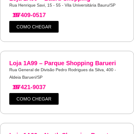
Rua Henrique Savi, 15 - 55 - Vila Universitária Bauru/SP
19
97409-0517
COMO CHEGAR
Loja 1A99 – Parque Shopping Barueri
Rua General de Divisão Pedro Rodrigues da Silva, 400 -
Aldeia Barueri/SP
19
97421-9037
COMO CHEGAR