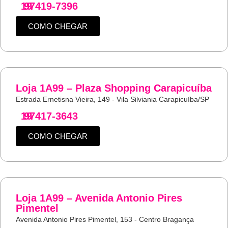
19
97419-7396
COMO CHEGAR
Loja 1A99 – Plaza Shopping Carapicuíba
Estrada Ernetisna Vieira, 149 - Vila Silviania Carapicuíba/SP
19
97417-3643
COMO CHEGAR
Loja 1A99 – Avenida Antonio Pires
Pimentel
Avenida Antonio Pires Pimentel, 153 - Centro Bragança