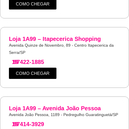
COMO CHEGAR
Loja 1A99 – Itapecerica Shopping
Avenida Quinze de Novembro, 89 - Centro Itapecerica da
Serra/SP
19
97422-1885
COMO CHEGAR
Loja 1A99 – Avenida João Pessoa
Avenida João Pessoa, 1189 - Pedregulho Guaratinguetá/SP
19
97414-3929