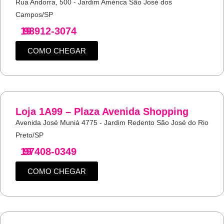
Rua Andorra, 500 - Jardim América São José dos
Campos/SP
19
98912-3074
COMO CHEGAR
Loja 1A99 – Plaza Avenida Shopping
Avenida José Muniá 4775 - Jardim Redento São José do Rio
Preto/SP
19
97408-0349
COMO CHEGAR