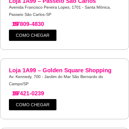
Loja 1A99 – Passeio São Carlos
Avenida Francisco Pereira Lopes, 1701 - Santa Mônica,
Passeio São Carlos-SP
19
97809-4830
COMO CHEGAR
Loja 1A99 – Golden Square Shopping
Av. Kennedy, 700 - Jardim do Mar São Bernardo do
Campo/SP
19
97421-0239
COMO CHEGAR