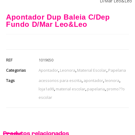
D/Mar Leo&Leo
Apontador Dup Baleia C/Dep
Fundo D/Mar Leo&Leo
REF
1019650
Categorias
Apontador
,
Leonora
,
Material Escolar
,
Papelaria
Tags
acessorios para escrita
,
apontador
,
leonora
,
loja1a99
,
material escolar
,
papelaria
,
promo??o
escolar
Produtos relacionados