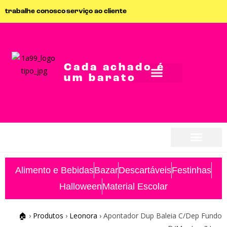
trabalhe conosco
serviço ao cliente
Cada achado é
um barato
seja parceiro
seja parceiro
Alimento e Bebidas
Bazar
Descartáveis
Festinhas
Halloween
Material Escolar
🏠
›
Produtos
›
Leonora
›
Apontador Dup Baleia C/Dep Fundo