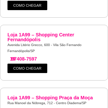
COMO CHEGAR
Loja 1A99 – Shopping Center
Fernandópolis
Avenida Litério Grecco, 600 - Vila São Fernando
Fernandópolis/SP
19
97408-7597
COMO CHEGAR
Loja 1A99 – Shopping Praça da Moça
Rua Manoel da Nóbrega, 712 - Centro Diadema/SP