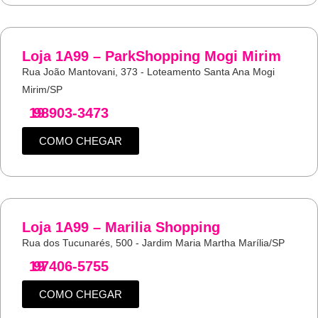
Loja 1A99 – ParkShopping Mogi Mirim
Rua João Mantovani, 373 - Loteamento Santa Ana Mogi
Mirim/SP
19
98903-3473
COMO CHEGAR
Loja 1A99 – Marilia Shopping
Rua dos Tucunarés, 500 - Jardim Maria Martha Marília/SP
19
97406-5755
COMO CHEGAR