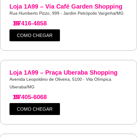
Loja 1A99 – Via Café Garden Shopping
Rua Humberto Pizzo, 999 - Jardim Petrópolis Varginha/MG
19
97416-4858
COMO CHEGAR
Loja 1A99 – Praça Uberaba Shopping
Avenida Leopoldino de Oliveira, 5100 - Vila Olímpica
Uberaba/MG
19
97405-6068
COMO CHEGAR