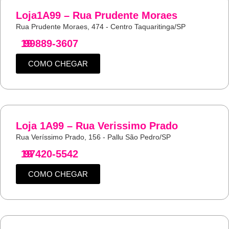
Loja1A99 – Rua Prudente Moraes
Rua Prudente Moraes, 474 - Centro Taquaritinga/SP
19
99889-3607
COMO CHEGAR
Loja 1A99 – Rua Verissimo Prado
Rua Veríssimo Prado, 156 - Pallu São Pedro/SP
19
97420-5542
COMO CHEGAR