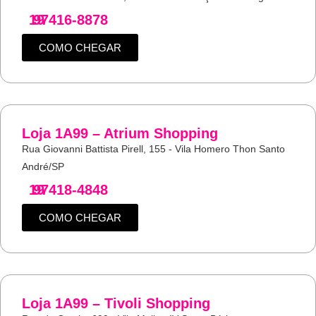
19
97416-8878
COMO CHEGAR
Loja 1A99 – Atrium Shopping
Rua Giovanni Battista Pirell, 155 - Vila Homero Thon Santo
André/SP
19
97418-4848
COMO CHEGAR
Loja 1A99 – Tivoli Shopping