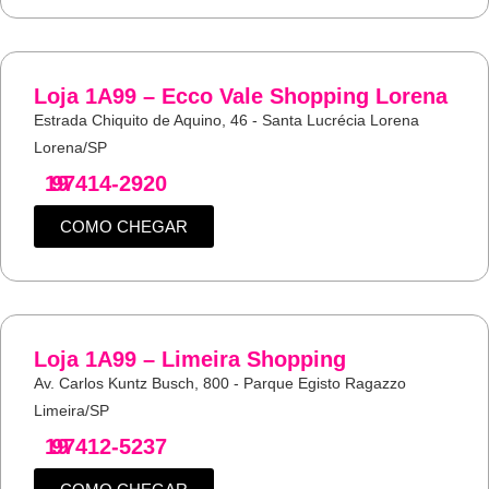
Loja 1A99 – Ecco Vale Shopping Lorena
Estrada Chiquito de Aquino, 46 - Santa Lucrécia Lorena
Lorena/SP
19
97414-2920
COMO CHEGAR
Loja 1A99 – Limeira Shopping
Av. Carlos Kuntz Busch, 800 - Parque Egisto Ragazzo
Limeira/SP
19
97412-5237