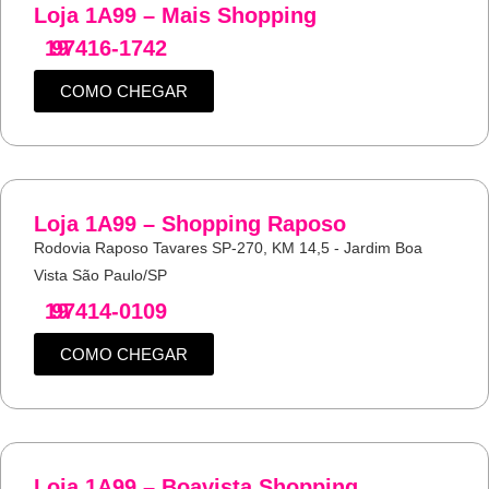
Loja 1A99 – Mais Shopping
19
97416-1742
COMO CHEGAR
Loja 1A99 – Shopping Raposo
Rodovia Raposo Tavares SP-270, KM 14,5 - Jardim Boa
Vista São Paulo/SP
19
97414-0109
COMO CHEGAR
Loja 1A99 – Boavista Shopping