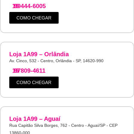
19
99444-6005
COMO CHEGAR
Loja 1A99 – Orlândia
Av. Cinco, 532 - Centro, Orlândia - SP, 14620-990
19
97809-4611
COMO CHEGAR
Loja 1A99 – Aguaí
Rua Capitão Silva Borges, 762 - Centro - Aguaí/SP - CEP
13860-000