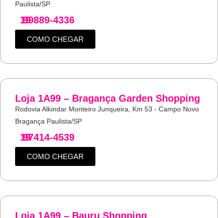
Paulista/SP
19
99889-4336
COMO CHEGAR
Loja 1A99 – Bragança Garden Shopping
Rodovia Alkindar Monteiro Junqueira, Km 53 - Campo Novo
Bragança Paulista/SP
19
97414-4539
COMO CHEGAR
Loja 1A99 – Bauru Shopping