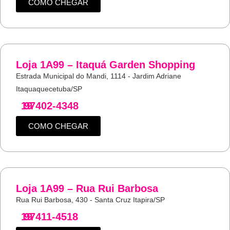
COMO CHEGAR
Loja 1A99 – Itaquá Garden Shopping
Estrada Municipal do Mandi, 1114 - Jardim Adriane
Itaquaquecetuba/SP
19
97402-4348
COMO CHEGAR
Loja 1A99 – Rua Rui Barbosa
Rua Rui Barbosa, 430 - Santa Cruz Itapira/SP
19
97411-4518