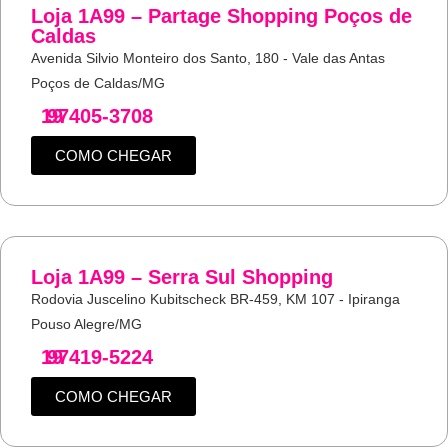
Loja 1A99 – Partage Shopping Poços de
Caldas
Avenida Silvio Monteiro dos Santo, 180 - Vale das Antas
Poços de Caldas/MG
19
97405-3708
COMO CHEGAR
Loja 1A99 – Serra Sul Shopping
Rodovia Juscelino Kubitscheck BR-459, KM 107 - Ipiranga
Pouso Alegre/MG
19
97419-5224
COMO CHEGAR