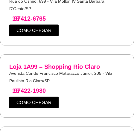
Rua do Osmio, 699 - Vila Mollon IV Santa Bárbara
D'Oeste/SP
19
97412-6765
COMO CHEGAR
Loja 1A99 – Shopping Rio Claro
Avenida Conde Francisco Matarazzo Júnior, 205 - Vila
Paulista Rio Claro/SP
19
97422-1980
COMO CHEGAR