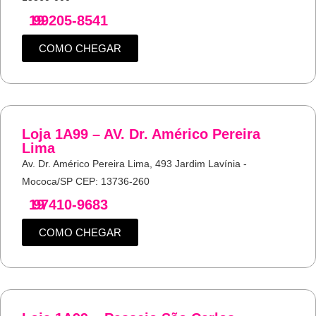
19
99205-8541
COMO CHEGAR
Loja 1A99 – AV. Dr. Américo Pereira
Lima
Av. Dr. Américo Pereira Lima, 493 Jardim Lavínia -
Mococa/SP CEP: 13736-260
19
97410-9683
COMO CHEGAR