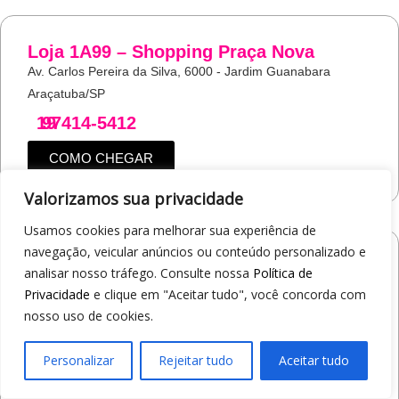
Loja 1A99 – Shopping Praça Nova
Av. Carlos Pereira da Silva, 6000 - Jardim Guanabara
Araçatuba/SP
19
97414-5412
COMO CHEGAR
Valorizamos sua privacidade
Usamos cookies para melhorar sua experiência de
navegação, veicular anúncios ou conteúdo personalizado e
Loja 1A99 – Shopping Jaraguá
analisar nosso tráfego. Consulte nossa
Política de
Av. Alberto Benassi, 2270 - Jardim dos Manacás
Privacidade
e clique em "Aceitar tudo", você concorda com
Araraquara/SP
nosso uso de cookies.
19
97412-5359
Personalizar
Rejeitar tudo
Aceitar tudo
COMO CHEGAR