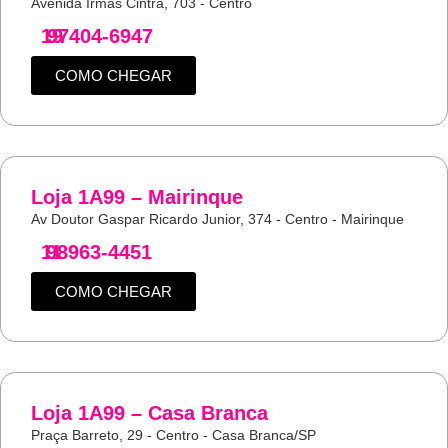
Avenida Irmas Cintra, 703 - Centro
19
97404-6947
COMO CHEGAR
Loja 1A99 – Mairinque
Av Doutor Gaspar Ricardo Junior, 374 - Centro - Mairinque
11
98963-4451
COMO CHEGAR
Loja 1A99 – Casa Branca
Praça Barreto, 29 - Centro - Casa Branca/SP