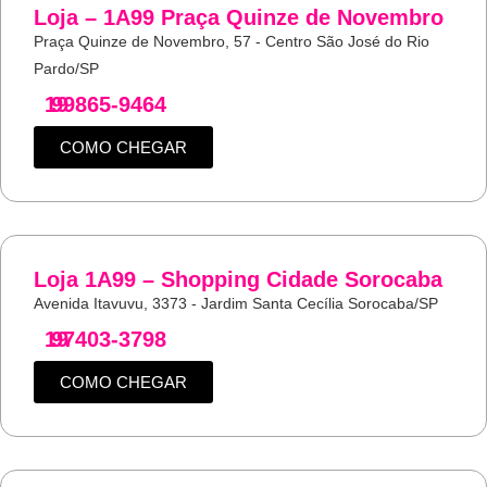
Loja – 1A99 Praça Quinze de Novembro
Praça Quinze de Novembro, 57 - Centro São José do Rio
Pardo/SP
19
99865-9464
COMO CHEGAR
Loja 1A99 – Shopping Cidade Sorocaba
Avenida Itavuvu, 3373 - Jardim Santa Cecília Sorocaba/SP
19
97403-3798
COMO CHEGAR