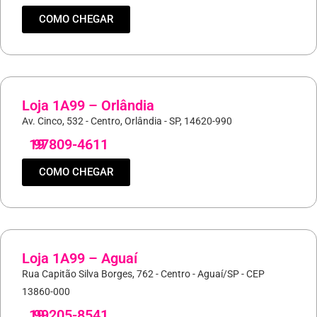
COMO CHEGAR
Loja 1A99 – Orlândia
Av. Cinco, 532 - Centro, Orlândia - SP, 14620-990
19
97809-4611
COMO CHEGAR
Loja 1A99 – Aguaí
Rua Capitão Silva Borges, 762 - Centro - Aguaí/SP - CEP
13860-000
19
99205-8541