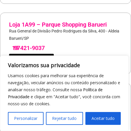
Loja 1A99 – Parque Shopping Barueri
Rua General de Divisão Pedro Rodrigues da Silva, 400 - Aldeia
Barueri/SP
19
97421-9037
COMO CHEGAR
Valorizamos sua privacidade
Usamos cookies para melhorar sua experiência de
navegação, veicular anúncios ou conteúdo personalizado e
analisar nosso tráfego. Consulte nossa
Política de
Loja 1A99 – North Shopping Barretos
Privacidade
e clique em "Aceitar tudo", você concorda com
Via Conselheiro Antonio Prado, 1400 - Pedro Cavaline
nosso uso de cookies.
Barretos/SP
19
97407-5840
Personalizar
Rejeitar tudo
Aceitar tudo
COMO CHEGAR