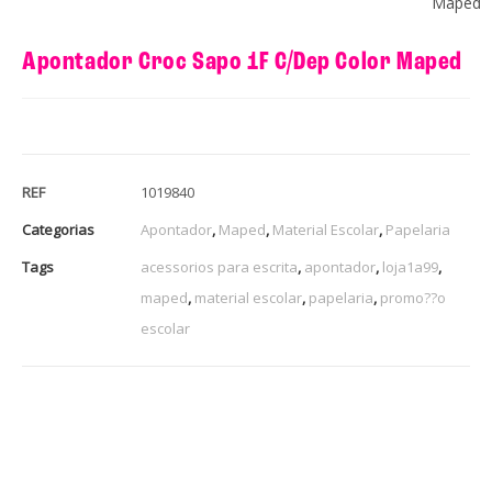
Maped
Apontador Croc Sapo 1F C/Dep Color Maped
REF
1019840
Categorias
Apontador
,
Maped
,
Material Escolar
,
Papelaria
Tags
acessorios para escrita
,
apontador
,
loja1a99
,
maped
,
material escolar
,
papelaria
,
promo??o
escolar