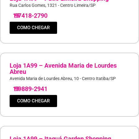
Rua Carlos Gomes, 1321 - Centro Limeira/SP
19
97418-2790
COMO CHEGAR
Loja 1A99 – Avenida Maria de Lourdes
Abreu
Avenida Maria de Lourdes Abreu, 10 - Centro Itatiba/SP
19
99889-2941
COMO CHEGAR
Loja 1A99 – Itaquá Garden Shopping