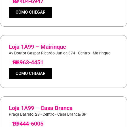
19
97404-6947
COMO CHEGAR
Loja 1A99 – Mairinque
Av Doutor Gaspar Ricardo Junior, 374 - Centro - Mairinque
11
98963-4451
COMO CHEGAR
Loja 1A99 – Casa Branca
Praça Barreto, 29 - Centro - Casa Branca/SP
19
99444-6005