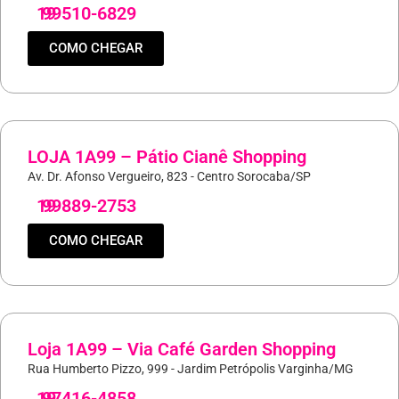
19
99510-6829
COMO CHEGAR
LOJA 1A99 – Pátio Cianê Shopping
Av. Dr. Afonso Vergueiro, 823 - Centro Sorocaba/SP
19
99889-2753
COMO CHEGAR
Loja 1A99 – Via Café Garden Shopping
Rua Humberto Pizzo, 999 - Jardim Petrópolis Varginha/MG
19
97416-4858