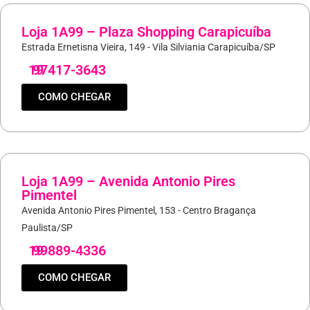
Loja 1A99 – Plaza Shopping Carapicuíba
Estrada Ernetisna Vieira, 149 - Vila Silviania Carapicuíba/SP
19
97417-3643
COMO CHEGAR
Loja 1A99 – Avenida Antonio Pires
Pimentel
Avenida Antonio Pires Pimentel, 153 - Centro Bragança
Paulista/SP
19
99889-4336
COMO CHEGAR