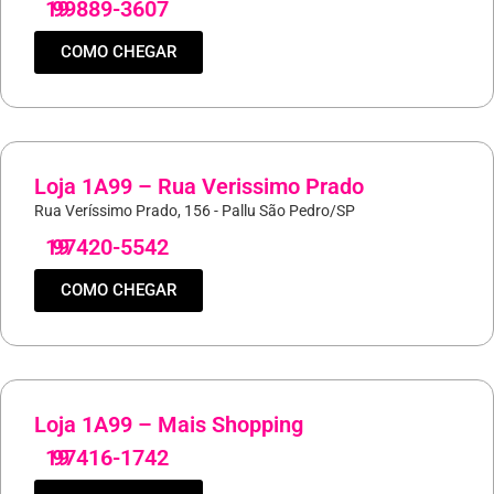
19
99889-3607
COMO CHEGAR
Loja 1A99 – Rua Verissimo Prado
Rua Veríssimo Prado, 156 - Pallu São Pedro/SP
19
97420-5542
COMO CHEGAR
Loja 1A99 – Mais Shopping
19
97416-1742