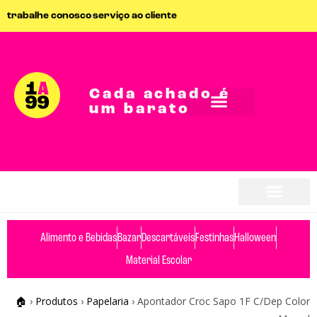
trabalhe conosco
serviço ao cliente
Cada achado é
um barato
Alimento e Bebidas
Bazar
Descartáveis
Festinhas
Halloween
Material Escolar
🏠
›
Produtos
›
Papelaria
›
Apontador Croc Sapo 1F C/Dep Color