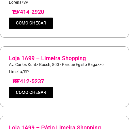
Lorena/SP
19
97414-2920
COMO CHEGAR
Loja 1A99 – Limeira Shopping
Av. Carlos Kuntz Busch, 800 - Parque Egisto Ragazzo
Limeira/SP
19
97412-5237
COMO CHEGAR
Loja 1A99 – Pátio Limeira Shopping