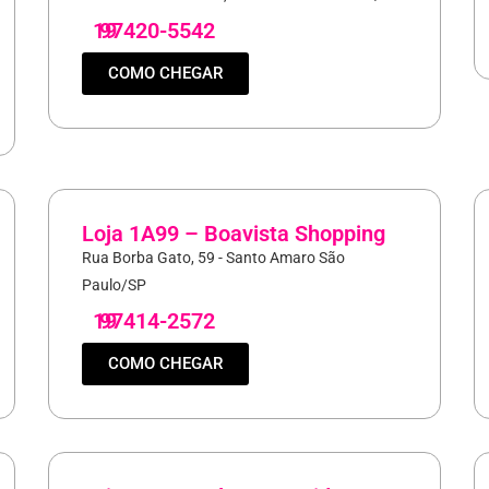
19
97420-5542
COMO CHEGAR
Loja 1A99 – Boavista Shopping
Rua Borba Gato, 59 - Santo Amaro São
Paulo/SP
19
97414-2572
COMO CHEGAR