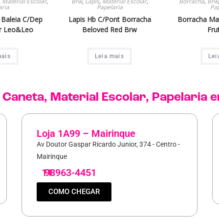
,
Material Escolar
,
Brw
,
Lápis
,
Material Escolar
,
Borracha
,
Brw
aria
Papelaria
Pap
Baleia C/Dep
Lapis Hb C/Pont Borracha
Borracha Ma
r Leo&Leo
Beloved Red Brw
Fru
mais
Leia mais
Lei
,
Caneta
,
Material Escolar
,
Papelaria
e
Loja 1A99 – Mairinque
Av Doutor Gaspar Ricardo Junior, 374 - Centro -
Mairinque
11
98963-4451
COMO CHEGAR