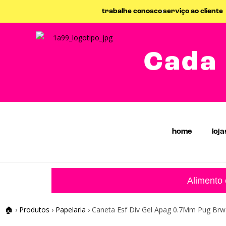
trabalhe conosco
serviço ao cliente
Cada 
home
loja
Alimento
🏠
›
Produtos
›
Papelaria
›
Caneta Esf Div Gel Apag 0.7Mm Pug Brw