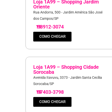
Loja 1A99 – Shopping Jardim
Oriente
Rua Andorra, 500 - Jardim América São José
dos Campos/SP
19
98912-3074
COMO CHEGAR
Loja 1A99 – Shopping Cidade
Sorocaba
Avenida Itavuvu, 3373 - Jardim Santa Cecília
Sorocaba/SP
19
97403-3798
COMO CHEGAR