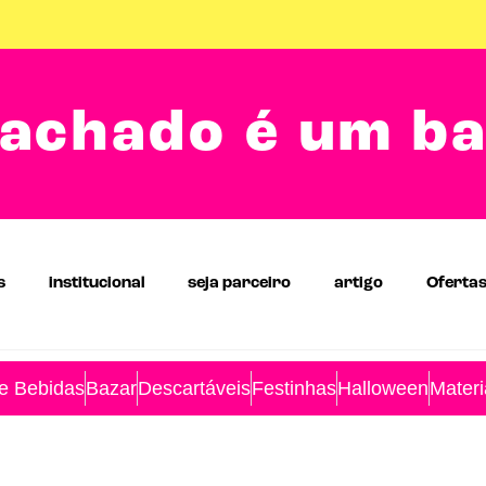
achado é um b
s
institucional
seja parceiro
artigo
Oferta
 e Bebidas
Bazar
Descartáveis
Festinhas
Halloween
Materi