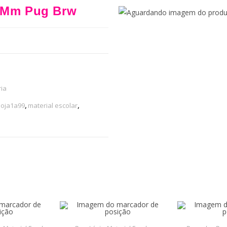
.7Mm Pug Brw
ia
loja1a99
,
material escolar
,