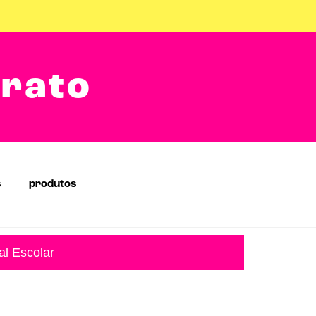
arato
s
produtos
al Escolar