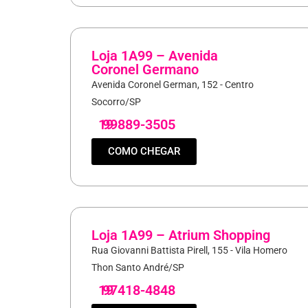
Loja 1A99 – Avenida
Coronel Germano
Avenida Coronel German, 152 - Centro
Socorro/SP
19
99889-3505
COMO CHEGAR
Loja 1A99 – Atrium Shopping
Rua Giovanni Battista Pirell, 155 - Vila Homero
Thon Santo André/SP
19
97418-4848