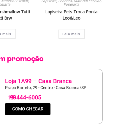
,
Material Escolar
,
Lapiseira
,
Leonora
,
Material Escolar
,
elaria
Papelaria
rshmallow Tutti
Lapiseira Pets Troca Ponta
tti Brw
Leo&Leo
a mais
Leia mais
m promoção
Loja 1A99 – Casa Branca
Praça Barreto, 29 - Centro - Casa Branca/SP
19
99444-6005
COMO CHEGAR