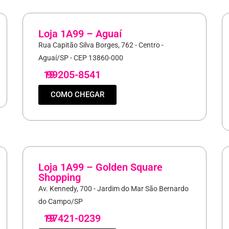
Loja 1A99 – Aguaí
Rua Capitão Silva Borges, 762 - Centro -
Aguaí/SP - CEP 13860-000
19
99205-8541
COMO CHEGAR
Loja 1A99 – Golden Square
Shopping
Av. Kennedy, 700 - Jardim do Mar São Bernardo
do Campo/SP
19
97421-0239