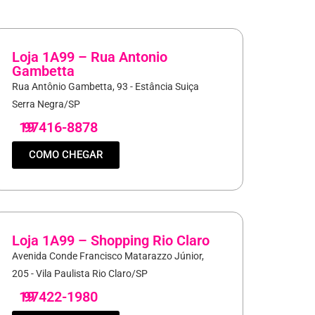
Loja 1A99 – Rua Antonio
Gambetta
Rua Antônio Gambetta, 93 - Estância Suiça
Serra Negra/SP
19
97416-8878
COMO CHEGAR
Loja 1A99 – Shopping Rio Claro
Avenida Conde Francisco Matarazzo Júnior,
205 - Vila Paulista Rio Claro/SP
19
97422-1980