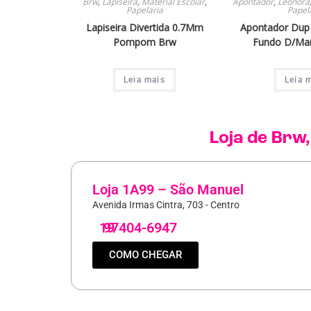
Brw
,
Lapiseira
,
Material Escolar
,
Apontador
,
Leonora
Papelaria
Papel
Lapiseira Divertida 0.7Mm
Apontador Dup 
Pompom Brw
Fundo D/Ma
Leia mais
Leia 
Loja de
Brw
Loja 1A99 – São Manuel
Avenida Irmas Cintra, 703 - Centro
19
97404-6947
COMO CHEGAR