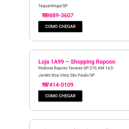
Taquaritinga/SP
19
99889-3607
COMO CHEGAR
Loja 1A99 – Shopping Raposo
Rodovia Raposo Tavares SP-270, KM 14,5 -
Jardim Boa Vista São Paulo/SP
19
97414-0109
COMO CHEGAR