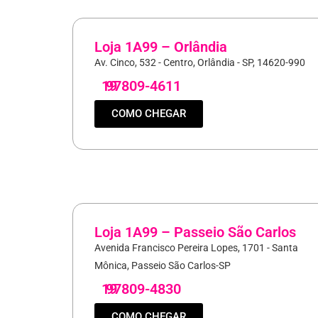
Loja 1A99 – Orlândia
Av. Cinco, 532 - Centro, Orlândia - SP, 14620-990
19
97809-4611
COMO CHEGAR
Loja 1A99 – Passeio São Carlos
Avenida Francisco Pereira Lopes, 1701 - Santa
Mônica, Passeio São Carlos-SP
19
97809-4830
COMO CHEGAR