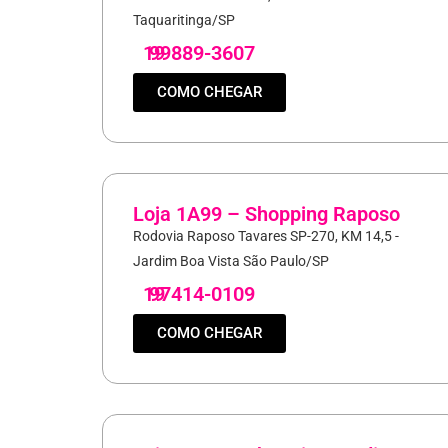
Taquaritinga/SP
19
99889-3607
COMO CHEGAR
Loja 1A99 – Shopping Raposo
Rodovia Raposo Tavares SP-270, KM 14,5 -
Jardim Boa Vista São Paulo/SP
19
97414-0109
COMO CHEGAR