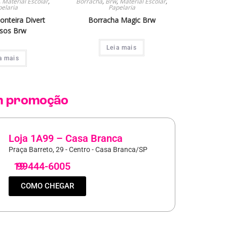
,
Material Escolar
,
Borracha
,
Brw
,
Material Escolar
,
elaria
Papelaria
onteira Divert
Borracha Magic Brw
rsos Brw
Leia mais
a mais
 promoção
Loja 1A99 – Casa Branca
Praça Barreto, 29 - Centro - Casa Branca/SP
19
99444-6005
COMO CHEGAR