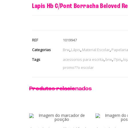
Lapis Hb C/Pont Borracha Beloved R
REF
1019947
Categorias
Brw
,
Lápis
,
Material Escolar
,
Papelari
Tags
acessorios para escrita
,
brw
,
l?pis
,
lo
promo??o escolar
Produtos relacionados