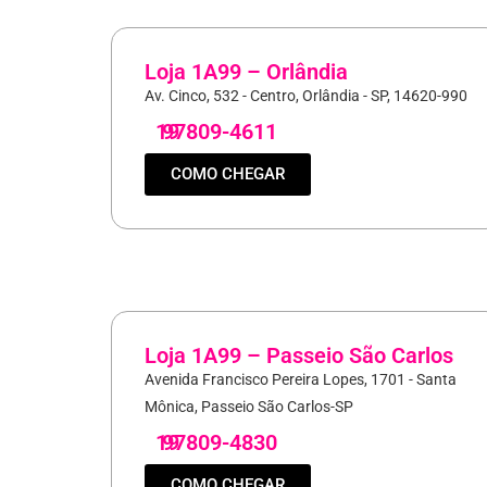
Loja 1A99 – Orlândia
Av. Cinco, 532 - Centro, Orlândia - SP, 14620-990
19
97809-4611
COMO CHEGAR
Loja 1A99 – Passeio São Carlos
Avenida Francisco Pereira Lopes, 1701 - Santa
Mônica, Passeio São Carlos-SP
19
97809-4830
COMO CHEGAR