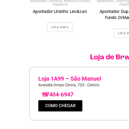
Apontador
,
Leonora
,
Material Escolar
,
Apontador
,
Leonora
Papelaria
Papel
Apontador Ursinho Leo&Leo
Apontador Dup 
Fundo D/Ma
Leia mais
Leia 
Loja de
Br
Loja 1A99 – São Manuel
Avenida Irmas Cintra, 703 - Centro
19
97404-6947
COMO CHEGAR