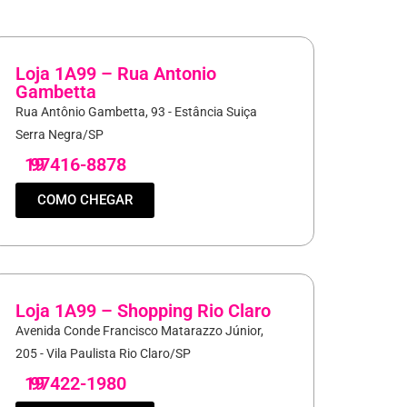
Loja 1A99 – Rua Antonio
Gambetta
Rua Antônio Gambetta, 93 - Estância Suiça
Serra Negra/SP
19
97416-8878
COMO CHEGAR
Loja 1A99 – Shopping Rio Claro
Avenida Conde Francisco Matarazzo Júnior,
205 - Vila Paulista Rio Claro/SP
19
97422-1980