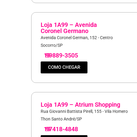
Loja 1A99 – Avenida
Coronel Germano
Avenida Coronel German, 152 - Centro
Socorro/SP
19
99889-3505
COMO CHEGAR
Loja 1A99 – Atrium Shopping
Rua Giovanni Battista Pirell, 155 - Vila Homero
Thon Santo André/SP
19
97418-4848