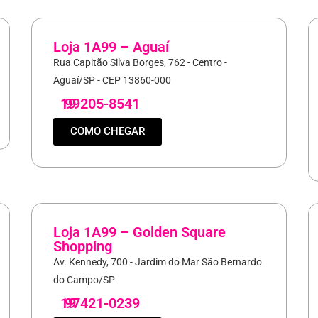
Loja 1A99 – Aguaí
Rua Capitão Silva Borges, 762 - Centro -
Aguaí/SP - CEP 13860-000
19
99205-8541
COMO CHEGAR
Loja 1A99 – Golden Square
Shopping
Av. Kennedy, 700 - Jardim do Mar São Bernardo
do Campo/SP
19
97421-0239