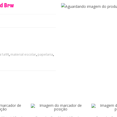
ed Brw
a
ja1a99
,
material escolar
,
papelaria
,