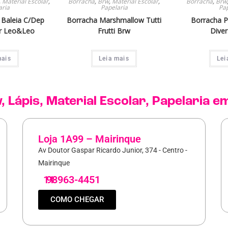
,
Material Escolar
,
Borracha
,
Brw
,
Material Escolar
,
Borracha
,
Brw
aria
Papelaria
Pap
Baleia C/Dep
Borracha Marshmallow Tutti
Borracha P
r Leo&Leo
Frutti Brw
Dive
mais
Leia mais
Lei
w
,
Lápis
,
Material Escolar
,
Papelaria
em
Loja 1A99 – Mairinque
Av Doutor Gaspar Ricardo Junior, 374 - Centro -
Mairinque
11
98963-4451
COMO CHEGAR