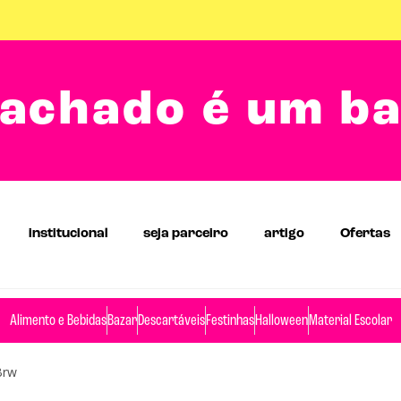
achado é um b
institucional
seja parceiro
artigo
Ofertas
Alimento e Bebidas
Bazar
Descartáveis
Festinhas
Halloween
Material Escolar
Brw