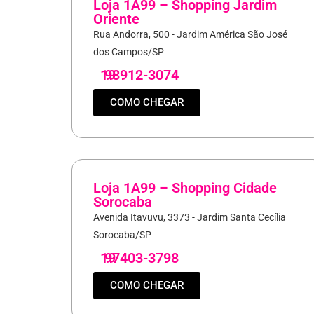
Loja 1A99 – Shopping Jardim
Oriente
Rua Andorra, 500 - Jardim América São José
dos Campos/SP
19
98912-3074
COMO CHEGAR
Loja 1A99 – Shopping Cidade
Sorocaba
Avenida Itavuvu, 3373 - Jardim Santa Cecília
Sorocaba/SP
19
97403-3798
COMO CHEGAR