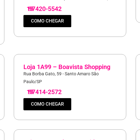
19
97420-5542
COMO CHEGAR
Loja 1A99 – Boavista Shopping
Rua Borba Gato, 59 - Santo Amaro São
Paulo/SP
19
97414-2572
COMO CHEGAR