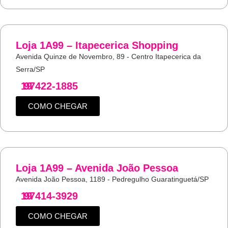
Loja 1A99 – Itapecerica Shopping
Avenida Quinze de Novembro, 89 - Centro Itapecerica da
Serra/SP
19
97422-1885
COMO CHEGAR
Loja 1A99 – Avenida João Pessoa
Avenida João Pessoa, 1189 - Pedregulho Guaratinguetá/SP
19
97414-3929
COMO CHEGAR