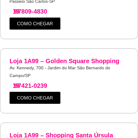
Passeio São Carlos-SP
19
97809-4830
COMO CHEGAR
Loja 1A99 – Golden Square Shopping
Av. Kennedy, 700 - Jardim do Mar São Bernardo do
Campo/SP
19
97421-0239
COMO CHEGAR
Loja 1A99 – Shopping Santa Úrsula