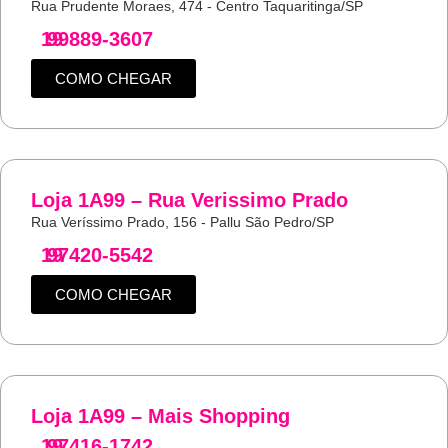
Rua Prudente Moraes, 474 - Centro Taquaritinga/SP
19
99889-3607
COMO CHEGAR
Loja 1A99 – Rua Verissimo Prado
Rua Veríssimo Prado, 156 - Pallu São Pedro/SP
19
97420-5542
COMO CHEGAR
Loja 1A99 – Mais Shopping
19
97416-1742