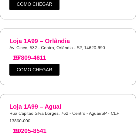
COMO CHEGAR
Loja 1A99 – Orlândia
Av. Cinco, 532 - Centro, Orlândia - SP, 14620-990
19
97809-4611
COMO CHEGAR
Loja 1A99 – Aguaí
Rua Capitão Silva Borges, 762 - Centro - Aguaí/SP - CEP
13860-000
19
99205-8541