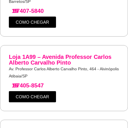
Barretos/SP
19
97407-5840
COMO CHEGAR
Loja 1A99 – Avenida Professor Carlos
Alberto Carvalho Pinto
Av. Professor Carlos Alberto Carvalho Pinto, 464 - Alvinópolis
Atibaia/SP
19
97405-8547
COMO CHEGAR