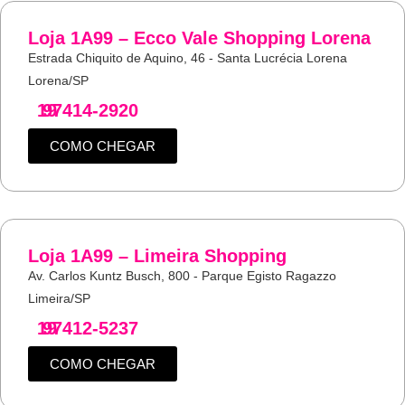
Loja 1A99 – Ecco Vale Shopping Lorena
Estrada Chiquito de Aquino, 46 - Santa Lucrécia Lorena
Lorena/SP
19
97414-2920
COMO CHEGAR
Loja 1A99 – Limeira Shopping
Av. Carlos Kuntz Busch, 800 - Parque Egisto Ragazzo
Limeira/SP
19
97412-5237
COMO CHEGAR