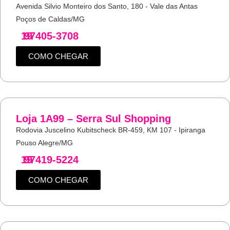
Avenida Silvio Monteiro dos Santo, 180 - Vale das Antas
Poços de Caldas/MG
19
97405-3708
COMO CHEGAR
Loja 1A99 – Serra Sul Shopping
Rodovia Juscelino Kubitscheck BR-459, KM 107 - Ipiranga
Pouso Alegre/MG
19
97419-5224
COMO CHEGAR