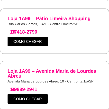
Loja 1A99 – Pátio Limeira Shopping
Rua Carlos Gomes, 1321 - Centro Limeira/SP
19
97418-2790
COMO CHEGAR
Loja 1A99 – Avenida Maria de Lourdes
Abreu
Avenida Maria de Lourdes Abreu, 10 - Centro Itatiba/SP
19
99889-2941
COMO CHEGAR