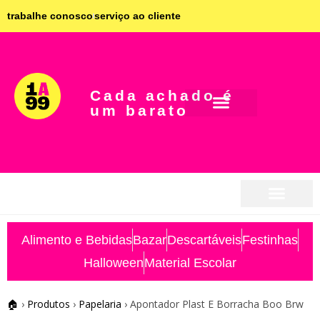
trabalhe conosco
serviço ao cliente
Cada achado é
um barato
seja parceiro
seja parceiro
Alimento e Bebidas
Bazar
Descartáveis
Festinhas
Halloween
Material Escolar
🏠
›
Produtos
›
Papelaria
›
Apontador Plast E Borracha Boo Brw