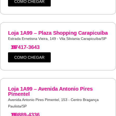
COMO CHEGAR
Loja 1A99 – Plaza Shopping Carapicuíba
Estrada Ernetisna Vieira, 149 - Vila Silviania Carapicuíba/SP
19
97417-3643
COMO CHEGAR
Loja 1A99 – Avenida Antonio Pires
Pimentel
Avenida Antonio Pires Pimentel, 153 - Centro Bragança
Paulista/SP
19
99889-4336