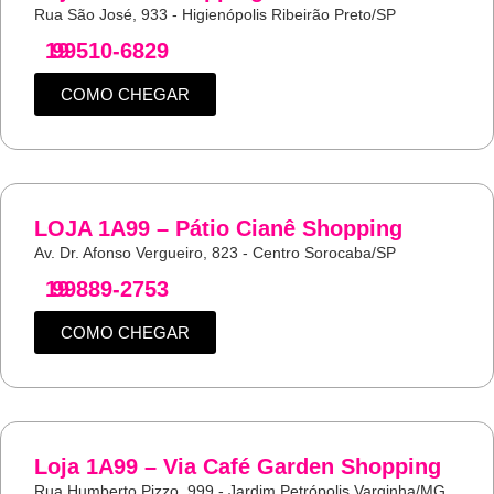
Rua São José, 933 - Higienópolis Ribeirão Preto/SP
19
99510-6829
COMO CHEGAR
LOJA 1A99 – Pátio Cianê Shopping
Av. Dr. Afonso Vergueiro, 823 - Centro Sorocaba/SP
19
99889-2753
COMO CHEGAR
Loja 1A99 – Via Café Garden Shopping
Rua Humberto Pizzo, 999 - Jardim Petrópolis Varginha/MG