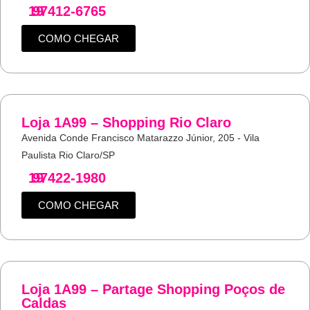
19
97412-6765
COMO CHEGAR
Loja 1A99 – Shopping Rio Claro
Avenida Conde Francisco Matarazzo Júnior, 205 - Vila
Paulista Rio Claro/SP
19
97422-1980
COMO CHEGAR
Loja 1A99 – Partage Shopping Poços de
Caldas