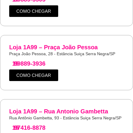
COMO CHEGAR
Loja 1A99 – Praça João Pessoa
Praça João Pessoa, 28 - Estância Suiça Serra Negra/SP
19
99889-3936
COMO CHEGAR
Loja 1A99 – Rua Antonio Gambetta
Rua Antônio Gambetta, 93 - Estância Suiça Serra Negra/SP
19
97416-8878