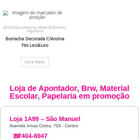
Borracha
,
Leonora
,
Material Escolar
,
Papelaria
Borracha Decorada C/Aroma
Fini Leo&Leo
Leia mais
Loja de
Apontador
,
Brw
,
Material
Escolar
,
Papelaria
em promoção
Loja 1A99 – São Manuel
Avenida Irmas Cintra, 703 - Centro
19
97404-6947