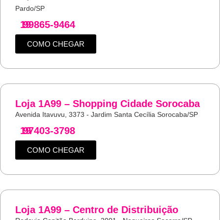
Pardo/SP
19
99865-9464
COMO CHEGAR
Loja 1A99 – Shopping Cidade Sorocaba
Avenida Itavuvu, 3373 - Jardim Santa Cecília Sorocaba/SP
19
97403-3798
COMO CHEGAR
Loja 1A99 – Centro de Distribuição