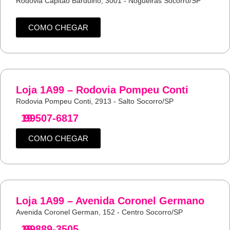
Rodovia Capitão Barduino, 3001 - Nogueiras Socorro/SP
COMO CHEGAR
Loja 1A99 – Rodovia Pompeu Conti
Rodovia Pompeu Conti, 2913 - Salto Socorro/SP
19
99507-6817
COMO CHEGAR
Loja 1A99 – Avenida Coronel Germano
Avenida Coronel German, 152 - Centro Socorro/SP
19
99889-3505