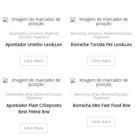
Apontador
,
Leonora
,
Material
Borracha
,
Leonora
,
Material Escolar
,
Escolar
,
Papelaria
Papelaria
Apontador Ursinho Leo&Leo
Borracha Torcida Fini Leo&Leo
Leia mais
Leia mais
Apontador
,
Brw
,
Material Escolar
,
Borracha
,
Brw
,
Material Escolar
,
Papelaria
Papelaria
Apontador Plast C/Deposito
Borracha Mini Fast Food Brw
Best Friend Brw
Leia mais
Leia mais