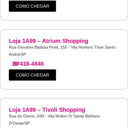
COMO CHEGAR
Loja 1A99 – Atrium Shopping
Rua Giovanni Battista Pirell, 155 - Vila Homero Thon Santo
André/SP
19
97418-4848
COMO CHEGAR
Loja 1A99 – Tivoli Shopping
Rua do Osmio, 699 - Vila Mollon IV Santa Bárbara
D'Oeste/SP