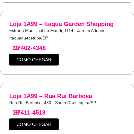
Loja 1A99 – Itaquá Garden Shopping
Estrada Municipal do Mandi, 1114 - Jardim Adriane
Itaquaquecetuba/SP
19
97402-4348
COMO CHEGAR
Loja 1A99 – Rua Rui Barbosa
Rua Rui Barbosa, 430 - Santa Cruz Itapira/SP
19
97411-4518
COMO CHEGAR