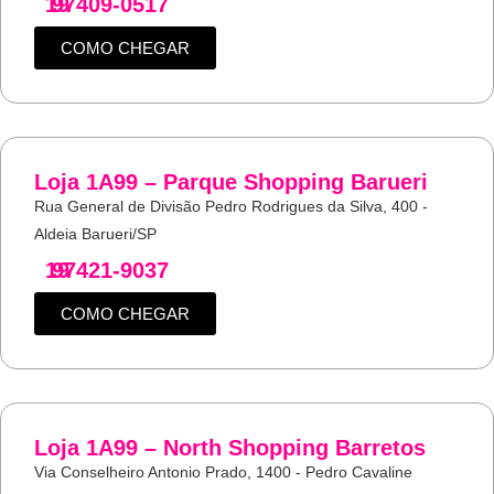
19
97409-0517
COMO CHEGAR
Loja 1A99 – Parque Shopping Barueri
Rua General de Divisão Pedro Rodrigues da Silva, 400 -
Aldeia Barueri/SP
19
97421-9037
COMO CHEGAR
Loja 1A99 – North Shopping Barretos
Via Conselheiro Antonio Prado, 1400 - Pedro Cavaline