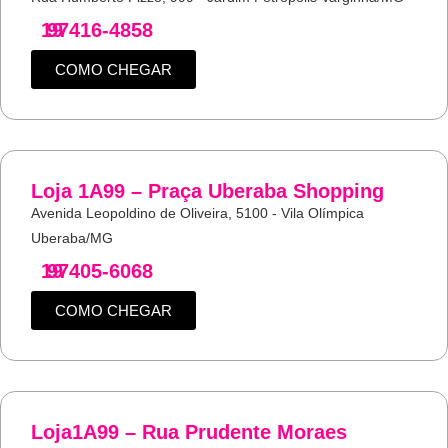
19
97416-4858
COMO CHEGAR
Loja 1A99 – Praça Uberaba Shopping
Avenida Leopoldino de Oliveira, 5100 - Vila Olímpica
Uberaba/MG
19
97405-6068
COMO CHEGAR
Loja1A99 – Rua Prudente Moraes