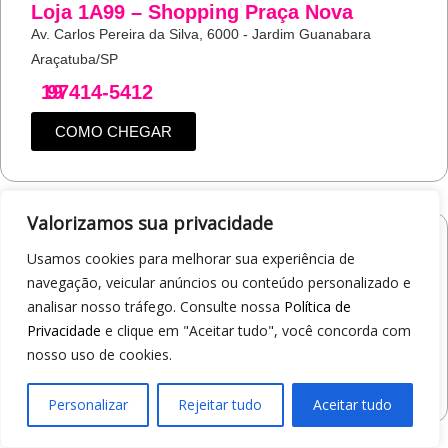
Loja 1A99 – Shopping Praça Nova
Av. Carlos Pereira da Silva, 6000 - Jardim Guanabara
Araçatuba/SP
19
97414-5412
COMO CHEGAR
Valorizamos sua privacidade
Loja 1A99 – Shopping Jaraguá
Usamos cookies para melhorar sua experiência de
Av. Alberto Benassi, 2270 - Jardim dos Manacás
navegação, veicular anúncios ou conteúdo personalizado e
Araraquara/SP
analisar nosso tráfego. Consulte nossa
Política de
Privacidade
e clique em "Aceitar tudo", você concorda com
19
97412-5359
nosso uso de cookies.
COMO CHEGAR
Personalizar
Rejeitar tudo
Aceitar tudo