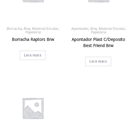
Borracha
,
Brw
,
Material Escolar
,
Apontador
,
Brw
,
Material Escolar
,
Papelaria
Papelaria
Borracha Raptors Brw
Apontador Plast C/Deposito
Best Friend Brw
Leia mais
Leia mais