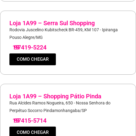
Loja 1A99 – Serra Sul Shopping
Rodovia Juscelino Kubitscheck BR-459, KM 107 - Ipiranga
Pouso Alegre/MG
19
97419-5224
COMO CHEGAR
Loja 1A99 – Shopping Pátio Pinda
Rua Alcides Ramos Nogueira, 650 - Nossa Senhora do
Perpétuo Socorro Pindamonhangaba/SP
19
97415-5714
COMO CHEGAR