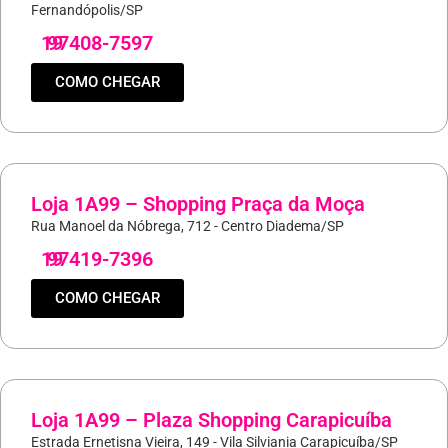
Fernandópolis/SP
19
97408-7597
COMO CHEGAR
Loja 1A99 – Shopping Praça da Moça
Rua Manoel da Nóbrega, 712 - Centro Diadema/SP
19
97419-7396
COMO CHEGAR
Loja 1A99 – Plaza Shopping Carapicuíba
Estrada Ernetisna Vieira, 149 - Vila Silviania Carapicuíba/SP