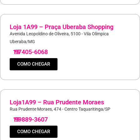
Loja 1A99 – Praça Uberaba Shopping
Avenida Leopoldino de Oliveira, 5100 - Vila Olímpica
Uberaba/MG
19
97405-6068
COMO CHEGAR
Loja1A99 – Rua Prudente Moraes
Rua Prudente Moraes, 474 - Centro Taquaritinga/SP
19
99889-3607
COMO CHEGAR