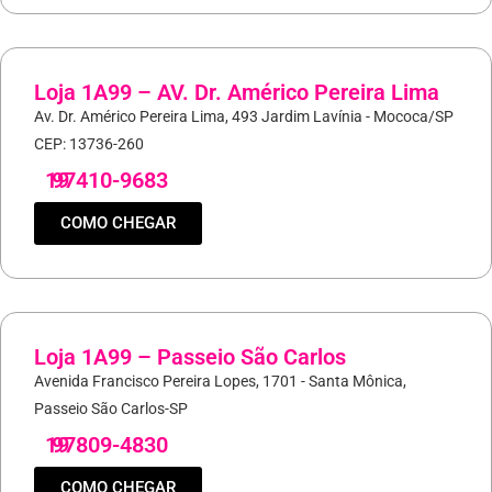
Loja 1A99 – AV. Dr. Américo Pereira Lima
Av. Dr. Américo Pereira Lima, 493 Jardim Lavínia - Mococa/SP
CEP: 13736-260
19
97410-9683
COMO CHEGAR
Loja 1A99 – Passeio São Carlos
Avenida Francisco Pereira Lopes, 1701 - Santa Mônica,
Passeio São Carlos-SP
19
97809-4830
COMO CHEGAR