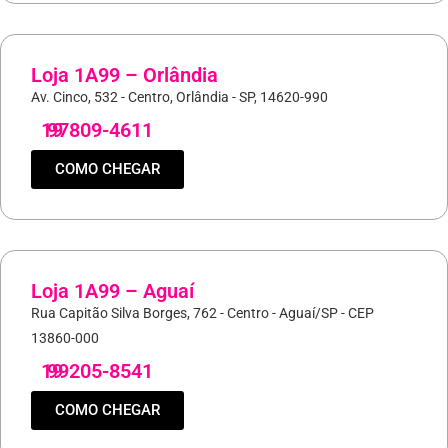
Loja 1A99 – Orlândia
Av. Cinco, 532 - Centro, Orlândia - SP, 14620-990
19
97809-4611
COMO CHEGAR
Loja 1A99 – Aguaí
Rua Capitão Silva Borges, 762 - Centro - Aguaí/SP - CEP
13860-000
19
99205-8541
COMO CHEGAR