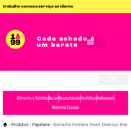
trabalhe conosco
serviço ao cliente
Cada achado é
um barato
Alimento e Bebidas
Bazar
Descartáveis
Festinhas
Halloween
Material Escolar
🏠
›
Produtos
›
Papelaria
›
Borracha Ponteira Divert Diversos Brw