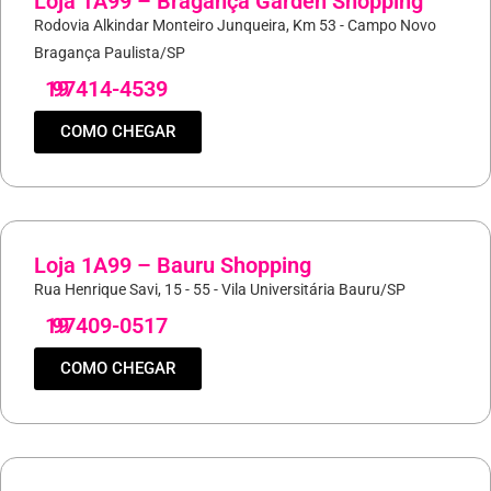
Loja 1A99 – Bragança Garden Shopping
Rodovia Alkindar Monteiro Junqueira, Km 53 - Campo Novo
Bragança Paulista/SP
19
97414-4539
COMO CHEGAR
Loja 1A99 – Bauru Shopping
Rua Henrique Savi, 15 - 55 - Vila Universitária Bauru/SP
19
97409-0517
COMO CHEGAR