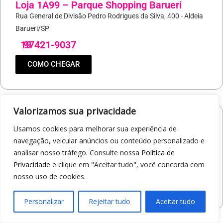
Loja 1A99 – Parque Shopping Barueri
Rua General de Divisão Pedro Rodrigues da Silva, 400 - Aldeia
Barueri/SP
19
97421-9037
COMO CHEGAR
Valorizamos sua privacidade
Loja 1A99 – North Shopping Barretos
Usamos cookies para melhorar sua experiência de
Via Conselheiro Antonio Prado, 1400 - Pedro Cavaline
navegação, veicular anúncios ou conteúdo personalizado e
Barretos/SP
analisar nosso tráfego. Consulte nossa
Política de
19
97407-5840
Privacidade
e clique em "Aceitar tudo", você concorda com
nosso uso de cookies.
COMO CHEGAR
Personalizar
Rejeitar tudo
Aceitar tudo