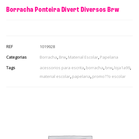
Borracha Ponteira Divert Diversos Brw
REF
1019928
Categorias
Borracha
,
Brw
,
Material Escolar
,
Papelaria
Tags
acessorios para escrita
,
borracha
,
brw
,
loja1a99
,
material escolar
,
papelaria
,
promo??o escolar