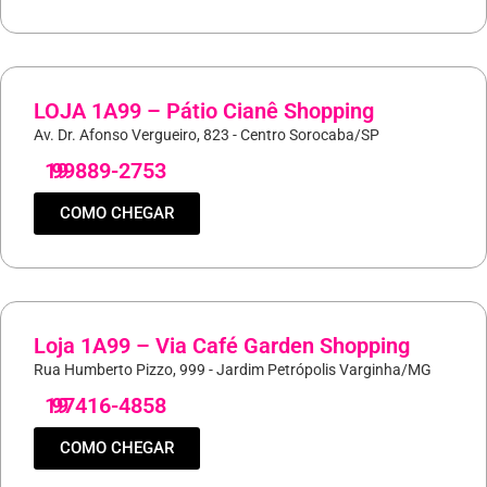
LOJA 1A99 – Pátio Cianê Shopping
Av. Dr. Afonso Vergueiro, 823 - Centro Sorocaba/SP
19
99889-2753
COMO CHEGAR
Loja 1A99 – Via Café Garden Shopping
Rua Humberto Pizzo, 999 - Jardim Petrópolis Varginha/MG
19
97416-4858
COMO CHEGAR