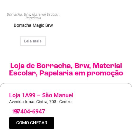
Borracha
,
Brw
,
Material Escolar
,
Papelaria
Borracha Magic Brw
Leia mais
Loja de
Borracha
,
Brw
,
Material
Escolar
,
Papelaria
em promoção
Loja 1A99 – São Manuel
Avenida Irmas Cintra, 703 - Centro
19
97404-6947
COMO CHEGAR