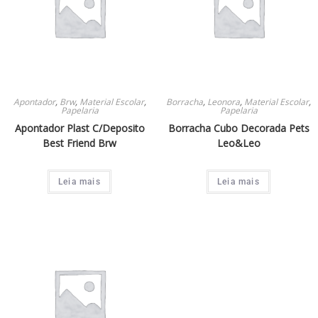
Apontador
,
Brw
,
Material Escolar
,
Borracha
,
Leonora
,
Material Escolar
,
Papelaria
Papelaria
Apontador Plast C/Deposito
Borracha Cubo Decorada Pets
Best Friend Brw
Leo&Leo
Leia mais
Leia mais