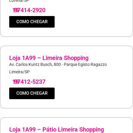
Lorena/SP
19
97414-2920
COMO CHEGAR
Loja 1A99 – Limeira Shopping
Av. Carlos Kuntz Busch, 800 - Parque Egisto Ragazzo
Limeira/SP
19
97412-5237
COMO CHEGAR
Loja 1A99 – Pátio Limeira Shopping