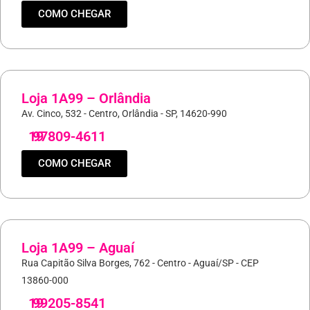
COMO CHEGAR
Loja 1A99 – Orlândia
Av. Cinco, 532 - Centro, Orlândia - SP, 14620-990
19
97809-4611
COMO CHEGAR
Loja 1A99 – Aguaí
Rua Capitão Silva Borges, 762 - Centro - Aguaí/SP - CEP
13860-000
19
99205-8541