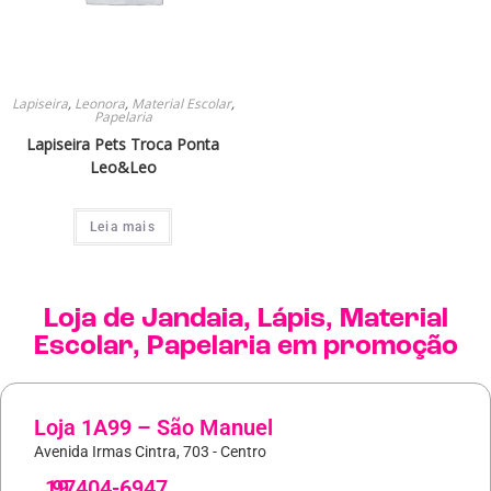
Lapiseira
,
Leonora
,
Material Escolar
,
Papelaria
Lapiseira Pets Troca Ponta
Leo&Leo
Leia mais
Loja de
Jandaia
,
Lápis
,
Material
Escolar
,
Papelaria
em promoção
Loja 1A99 – São Manuel
Avenida Irmas Cintra, 703 - Centro
19
97404-6947