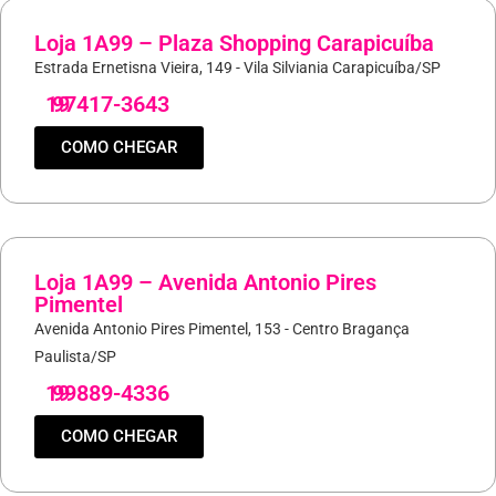
Loja 1A99 – Plaza Shopping Carapicuíba
Estrada Ernetisna Vieira, 149 - Vila Silviania Carapicuíba/SP
19
97417-3643
COMO CHEGAR
Loja 1A99 – Avenida Antonio Pires
Pimentel
Avenida Antonio Pires Pimentel, 153 - Centro Bragança
Paulista/SP
19
99889-4336
COMO CHEGAR