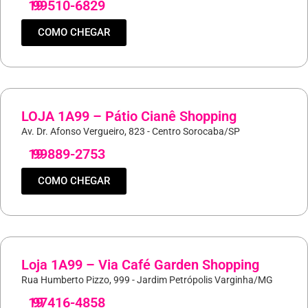
19
99510-6829
COMO CHEGAR
LOJA 1A99 – Pátio Cianê Shopping
Av. Dr. Afonso Vergueiro, 823 - Centro Sorocaba/SP
19
99889-2753
COMO CHEGAR
Loja 1A99 – Via Café Garden Shopping
Rua Humberto Pizzo, 999 - Jardim Petrópolis Varginha/MG
19
97416-4858