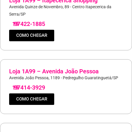
Loja 1A99 – Itapecerica Shopping
Avenida Quinze de Novembro, 89 - Centro Itapecerica da
Serra/SP
19
97422-1885
COMO CHEGAR
Loja 1A99 – Avenida João Pessoa
Avenida João Pessoa, 1189 - Pedregulho Guaratinguetá/SP
19
97414-3929
COMO CHEGAR