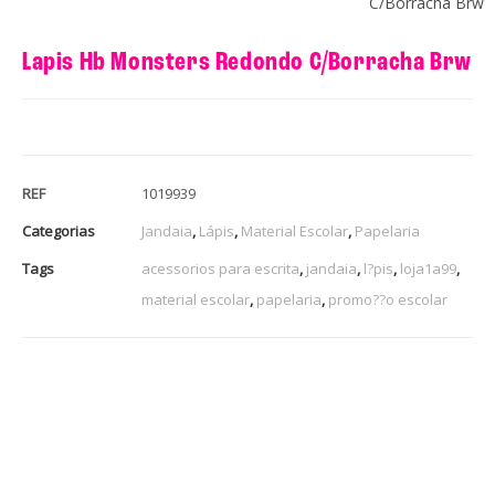
C/Borracha Brw
Lapis Hb Monsters Redondo C/Borracha Brw
REF
1019939
Categorias
Jandaia
,
Lápis
,
Material Escolar
,
Papelaria
Tags
acessorios para escrita
,
jandaia
,
l?pis
,
loja1a99
,
material escolar
,
papelaria
,
promo??o escolar