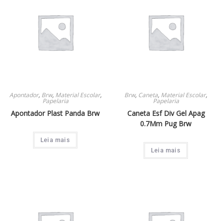
Apontador
,
Brw
,
Material Escolar
,
Brw
,
Caneta
,
Material Escolar
,
Papelaria
Papelaria
Apontador Plast Panda Brw
Caneta Esf Div Gel Apag
0.7Mm Pug Brw
Leia mais
Leia mais