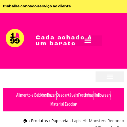
trabalhe conosco
serviço ao cliente
Cada achado é
um barato
Alimento e Bebidas
Bazar
Descartáveis
Festinhas
Halloween
Material Escolar
🏠
›
Produtos
›
Papelaria
›
Lapis Hb Monsters Redondo