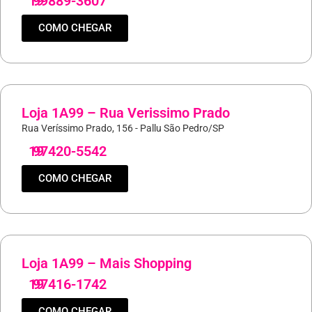
19
99889-3607
COMO CHEGAR
Loja 1A99 – Rua Verissimo Prado
Rua Veríssimo Prado, 156 - Pallu São Pedro/SP
19
97420-5542
COMO CHEGAR
Loja 1A99 – Mais Shopping
19
97416-1742
COMO CHEGAR