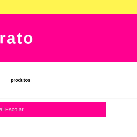
rato
produtos
al Escolar