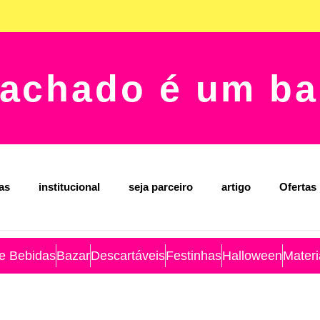
achado é um ba
jas
institucional
seja parceiro
artigo
Ofertas
 e Bebidas
Bazar
Descartáveis
Festinhas
Halloween
Materi