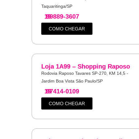
Taquaritinga/SP
19
99889-3607
COMO CHEGAR
Loja 1A99 – Shopping Raposo
Rodovia Raposo Tavares SP-270, KM 14,5 -
Jardim Boa Vista São Paulo/SP
19
97414-0109
COMO CHEGAR