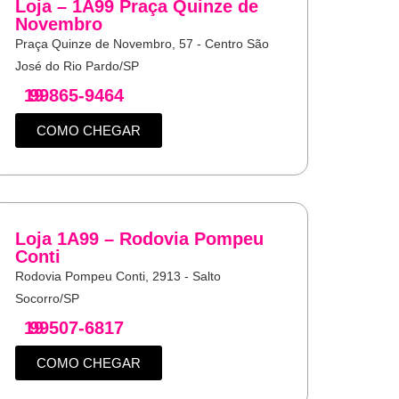
Loja – 1A99 Praça Quinze de
Novembro
Praça Quinze de Novembro, 57 - Centro São
José do Rio Pardo/SP
19
99865-9464
COMO CHEGAR
Loja 1A99 – Rodovia Pompeu
Conti
Rodovia Pompeu Conti, 2913 - Salto
Socorro/SP
19
99507-6817
COMO CHEGAR