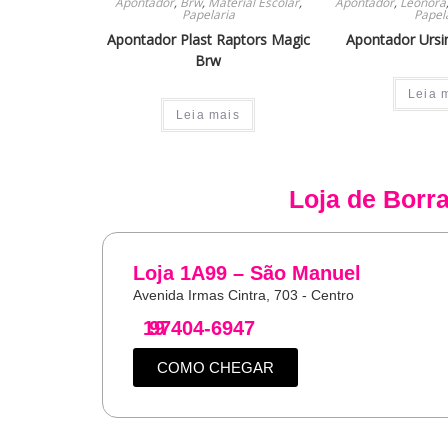
Apontador
,
Brw
,
Material Escolar
,
Apontador
,
Leonora
Papelaria
Papel
Apontador Plast Raptors Magic
Apontador Urs
Brw
Leia 
Leia mais
Loja de
Borr
Loja 1A99 – São Manuel
Avenida Irmas Cintra, 703 - Centro
19
97404-6947
COMO CHEGAR