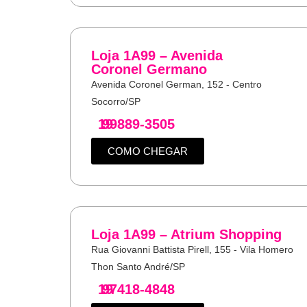
Loja 1A99 – Avenida
Coronel Germano
Avenida Coronel German, 152 - Centro
Socorro/SP
19
99889-3505
COMO CHEGAR
Loja 1A99 – Atrium Shopping
Rua Giovanni Battista Pirell, 155 - Vila Homero
Thon Santo André/SP
19
97418-4848