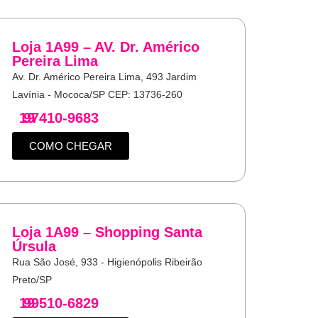
Loja 1A99 – AV. Dr. Américo
Pereira Lima
Av. Dr. Américo Pereira Lima, 493 Jardim
Lavínia - Mococa/SP CEP: 13736-260
19
97410-9683
COMO CHEGAR
Loja 1A99 – Shopping Santa
Úrsula
Rua São José, 933 - Higienópolis Ribeirão
Preto/SP
19
99510-6829