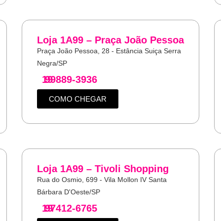
Loja 1A99 – Praça João Pessoa
Praça João Pessoa, 28 - Estância Suiça Serra
Negra/SP
19
99889-3936
COMO CHEGAR
Loja 1A99 – Tivoli Shopping
Rua do Osmio, 699 - Vila Mollon IV Santa
Bárbara D'Oeste/SP
19
97412-6765