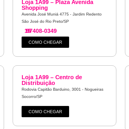
Loja 1A99 – Plaza Avenida
Shopping
Avenida José Muniá 4775 - Jardim Redento
São José do Rio Preto/SP
19
97408-0349
COMO CHEGAR
Loja 1A99 – Centro de
Distribuição
Rodovia Capitão Barduino, 3001 - Nogueiras
Socorro/SP
COMO CHEGAR