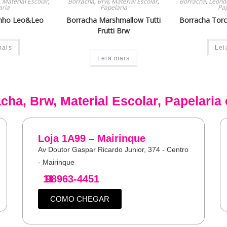
,
Material Escolar
,
Borracha
,
Brw
,
Material Escolar
,
Borracha
,
Leono
aria
Papelaria
Pap
inho Leo&Leo
Borracha Marshmallow Tutti
Borracha Torc
Frutti Brw
mais
Lei
Leia mais
acha
,
Brw
,
Material Escolar
,
Papelaria
Loja 1A99 – Mairinque
Av Doutor Gaspar Ricardo Junior, 374 - Centro
- Mairinque
11
98963-4451
COMO CHEGAR