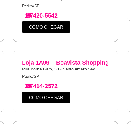
Pedro/SP
19
97420-5542
COMO CHEGAR
Loja 1A99 – Boavista Shopping
Rua Borba Gato, 59 - Santo Amaro São
Paulo/SP
19
97414-2572
COMO CHEGAR