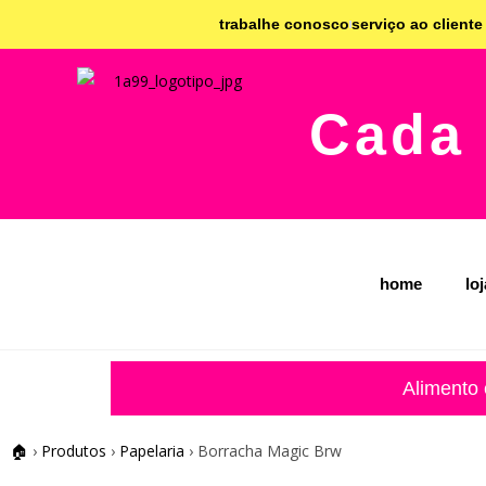
trabalhe conosco
serviço ao cliente
Cada 
home
lo
Alimento
🏠
›
Produtos
›
Papelaria
›
Borracha Magic Brw