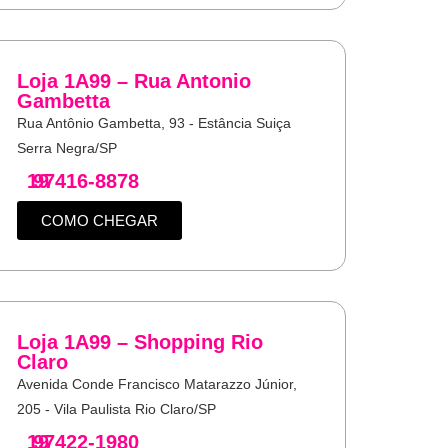
Loja 1A99 – Rua Antonio
Gambetta
Rua Antônio Gambetta, 93 - Estância Suiça
Serra Negra/SP
19
97416-8878
COMO CHEGAR
Loja 1A99 – Shopping Rio
Claro
Avenida Conde Francisco Matarazzo Júnior,
205 - Vila Paulista Rio Claro/SP
19
97422-1980