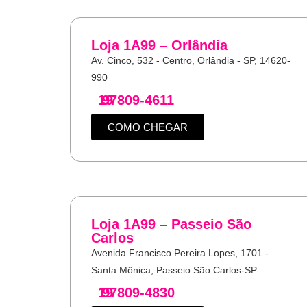
Loja 1A99 – Orlândia
Av. Cinco, 532 - Centro, Orlândia - SP, 14620-
990
19
97809-4611
COMO CHEGAR
Loja 1A99 – Passeio São
Carlos
Avenida Francisco Pereira Lopes, 1701 -
Santa Mônica, Passeio São Carlos-SP
19
97809-4830