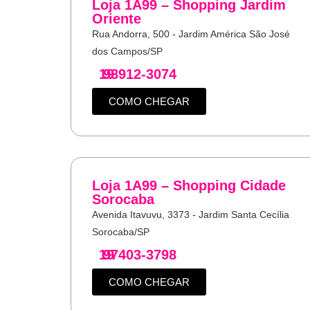
Loja 1A99 – Shopping Jardim
Oriente
Rua Andorra, 500 - Jardim América São José
dos Campos/SP
19
98912-3074
COMO CHEGAR
Loja 1A99 – Shopping Cidade
Sorocaba
Avenida Itavuvu, 3373 - Jardim Santa Cecília
Sorocaba/SP
19
97403-3798
COMO CHEGAR