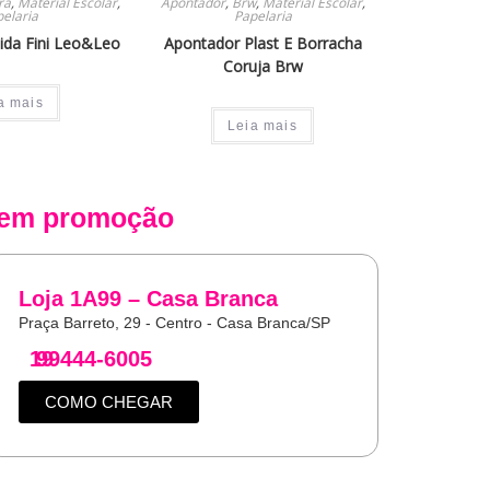
ra
,
Material Escolar
,
Apontador
,
Brw
,
Material Escolar
,
elaria
Papelaria
ida Fini Leo&Leo
Apontador Plast E Borracha
Coruja Brw
a mais
Leia mais
em promoção
Loja 1A99 – Casa Branca
Praça Barreto, 29 - Centro - Casa Branca/SP
19
99444-6005
COMO CHEGAR