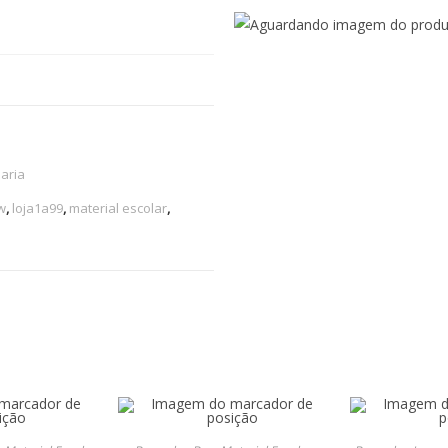
aria
w
,
loja1a99
,
material escolar
,