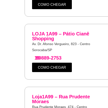
COMO CHEGAR
LOJA 1A99 – Pátio Cianê
Shopping
Av. Dr. Afonso Vergueiro, 823 - Centro
Sorocaba/SP
19
99889-2753
COMO CHEGAR
Loja1A99 – Rua Prudente
Moraes
Rua Prudente Moraes, 474 - Centro