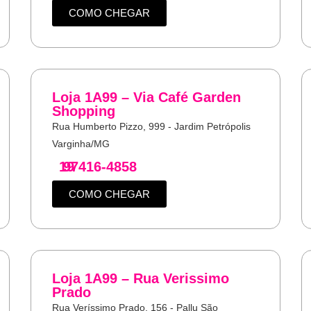
COMO CHEGAR
Loja 1A99 – Via Café Garden
Shopping
Rua Humberto Pizzo, 999 - Jardim Petrópolis
Varginha/MG
19
97416-4858
COMO CHEGAR
Loja 1A99 – Rua Verissimo
Prado
Rua Veríssimo Prado, 156 - Pallu São