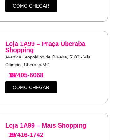
COMO CHEGAR
Loja 1A99 – Praça Uberaba
Shopping
Avenida Leopoldino de Oliveira, 5100 - Vila
Olímpica Uberaba/MG
19
97405-6068
COMO CHEGAR
Loja 1A99 – Mais Shopping
19
97416-1742