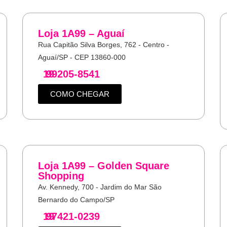
Loja 1A99 – Aguaí
Rua Capitão Silva Borges, 762 - Centro -
Aguaí/SP - CEP 13860-000
19
99205-8541
COMO CHEGAR
Loja 1A99 – Golden Square
Shopping
Av. Kennedy, 700 - Jardim do Mar São
Bernardo do Campo/SP
19
97421-0239