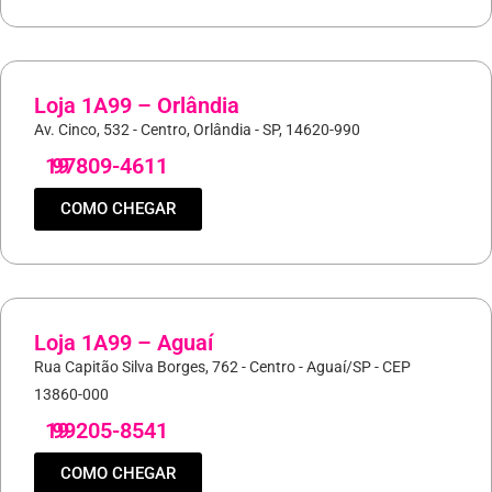
Loja 1A99 – Orlândia
Av. Cinco, 532 - Centro, Orlândia - SP, 14620-990
19
97809-4611
COMO CHEGAR
Loja 1A99 – Aguaí
Rua Capitão Silva Borges, 762 - Centro - Aguaí/SP - CEP
13860-000
19
99205-8541
COMO CHEGAR