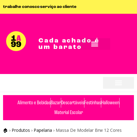
trabalhe conosco
serviço ao cliente
Cada achado é
um barato
Alimento e Bebidas
Bazar
Descartáveis
Festinhas
Halloween
Material Escolar
🏠
›
Produtos
›
Papelaria
›
Massa De Modelar Brw 12 Cores