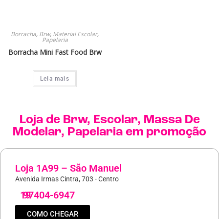
Borracha
,
Brw
,
Material Escolar
,
Papelaria
Borracha Mini Fast Food Brw
Leia mais
Loja de
Brw
,
Escolar
,
Massa De
Modelar
,
Papelaria
em promoção
Loja 1A99 – São Manuel
Avenida Irmas Cintra, 703 - Centro
19
97404-6947
COMO CHEGAR