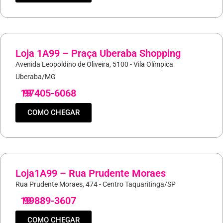
Loja 1A99 – Praça Uberaba Shopping
Avenida Leopoldino de Oliveira, 5100 - Vila Olímpica
Uberaba/MG
19
97405-6068
COMO CHEGAR
Loja1A99 – Rua Prudente Moraes
Rua Prudente Moraes, 474 - Centro Taquaritinga/SP
19
99889-3607
COMO CHEGAR