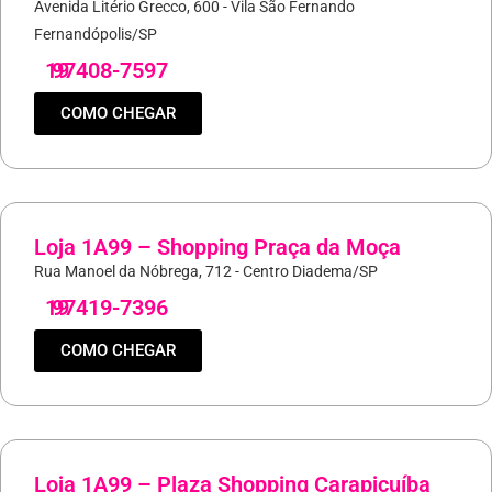
Avenida Litério Grecco, 600 - Vila São Fernando
Fernandópolis/SP
19
97408-7597
COMO CHEGAR
Loja 1A99 – Shopping Praça da Moça
Rua Manoel da Nóbrega, 712 - Centro Diadema/SP
19
97419-7396
COMO CHEGAR
Loja 1A99 – Plaza Shopping Carapicuíba