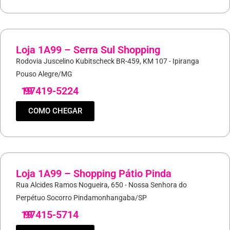
Loja 1A99 – Serra Sul Shopping
Rodovia Juscelino Kubitscheck BR-459, KM 107 - Ipiranga
Pouso Alegre/MG
19
97419-5224
COMO CHEGAR
Loja 1A99 – Shopping Pátio Pinda
Rua Alcides Ramos Nogueira, 650 - Nossa Senhora do
Perpétuo Socorro Pindamonhangaba/SP
19
97415-5714