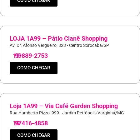
COMO CHEGAR
LOJA 1A99 – Pátio Cianê Shopping
Av. Dr. Afonso Vergueiro, 823 - Centro Sorocaba/SP
19
99889-2753
COMO CHEGAR
Loja 1A99 – Via Café Garden Shopping
Rua Humberto Pizzo, 999 - Jardim Petrópolis Varginha/MG
19
97416-4858
COMO CHEGAR