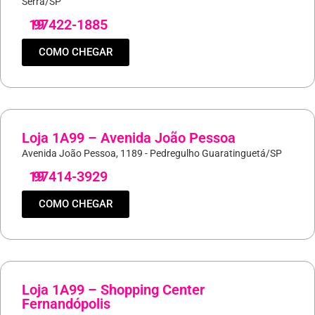
Serra/SP
19
97422-1885
COMO CHEGAR
Loja 1A99 – Avenida João Pessoa
Avenida João Pessoa, 1189 - Pedregulho Guaratinguetá/SP
19
97414-3929
COMO CHEGAR
Loja 1A99 – Shopping Center
Fernandópolis