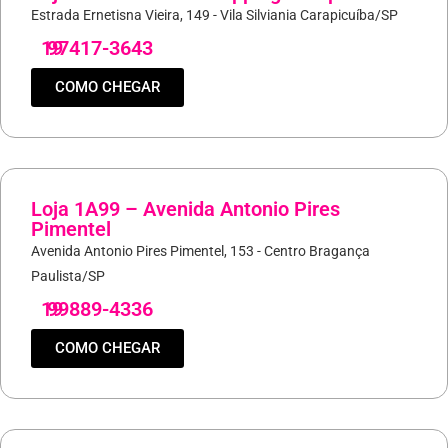
Estrada Ernetisna Vieira, 149 - Vila Silviania Carapicuíba/SP
19
97417-3643
COMO CHEGAR
Loja 1A99 – Avenida Antonio Pires
Pimentel
Avenida Antonio Pires Pimentel, 153 - Centro Bragança
Paulista/SP
19
99889-4336
COMO CHEGAR