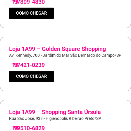
19
97809-4830
COMO CHEGAR
Loja 1A99 – Golden Square Shopping
Av. Kennedy, 700 - Jardim do Mar São Bernardo do Campo/SP
19
97421-0239
COMO CHEGAR
Loja 1A99 – Shopping Santa Úrsula
Rua São José, 933 - Higienópolis Ribeirão Preto/SP
19
99510-6829