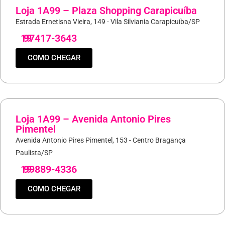
Loja 1A99 – Plaza Shopping Carapicuíba
Estrada Ernetisna Vieira, 149 - Vila Silviania Carapicuíba/SP
19
97417-3643
COMO CHEGAR
Loja 1A99 – Avenida Antonio Pires
Pimentel
Avenida Antonio Pires Pimentel, 153 - Centro Bragança
Paulista/SP
19
99889-4336
COMO CHEGAR