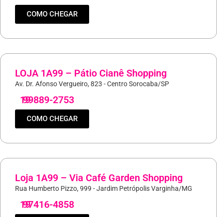
COMO CHEGAR
LOJA 1A99 – Pátio Cianê Shopping
Av. Dr. Afonso Vergueiro, 823 - Centro Sorocaba/SP
19
99889-2753
COMO CHEGAR
Loja 1A99 – Via Café Garden Shopping
Rua Humberto Pizzo, 999 - Jardim Petrópolis Varginha/MG
19
97416-4858