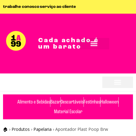
trabalhe conosco
serviço ao cliente
Cada achado é
um barato
Alimento e Bebidas
Bazar
Descartáveis
Festinhas
Halloween
Material Escolar
🏠
›
Produtos
›
Papelaria
›
Apontador Plast Poop Brw