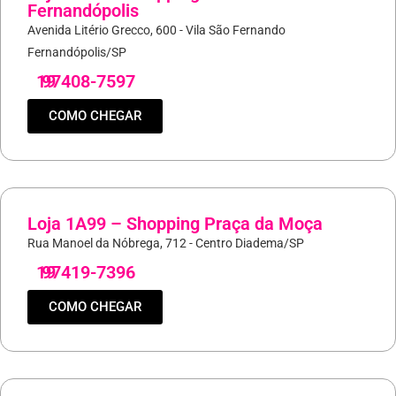
Fernandópolis
Avenida Litério Grecco, 600 - Vila São Fernando
Fernandópolis/SP
19
97408-7597
COMO CHEGAR
Loja 1A99 – Shopping Praça da Moça
Rua Manoel da Nóbrega, 712 - Centro Diadema/SP
19
97419-7396
COMO CHEGAR