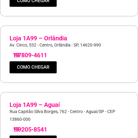
COMO CHEGAR
Loja 1A99 – Orlândia
Av. Cinco, 532 - Centro, Orlândia - SP, 14620-990
19
97809-4611
COMO CHEGAR
Loja 1A99 – Aguaí
Rua Capitão Silva Borges, 762 - Centro - Aguaí/SP - CEP
13860-000
19
99205-8541