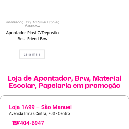
Apontador
,
Brw
,
Material Escolar
,
Papelaria
Apontador Plast C/Deposito
Best Friend Brw
Leia mais
Loja de
Apontador
,
Brw
,
Material
Escolar
,
Papelaria
em promoção
Loja 1A99 – São Manuel
Avenida Irmas Cintra, 703 - Centro
19
97404-6947