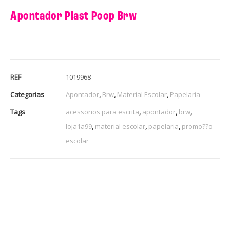
Apontador Plast Poop Brw
REF
1019968
Categorias
Apontador
,
Brw
,
Material Escolar
,
Papelaria
Tags
acessorios para escrita
,
apontador
,
brw
,
loja1a99
,
material escolar
,
papelaria
,
promo??o
escolar