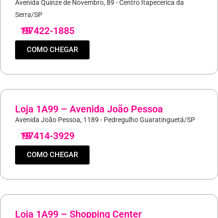
Avenida Quinze de Novembro, 89 - Centro Itapecerica da
Serra/SP
19
97422-1885
COMO CHEGAR
Loja 1A99 – Avenida João Pessoa
Avenida João Pessoa, 1189 - Pedregulho Guaratinguetá/SP
19
97414-3929
COMO CHEGAR
Loja 1A99 – Shopping Center