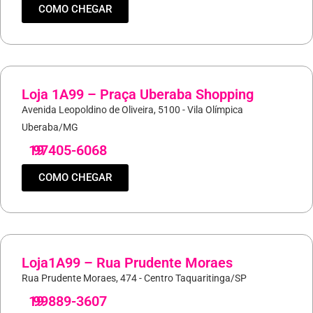
COMO CHEGAR
Loja 1A99 – Praça Uberaba Shopping
Avenida Leopoldino de Oliveira, 5100 - Vila Olímpica
Uberaba/MG
19
97405-6068
COMO CHEGAR
Loja1A99 – Rua Prudente Moraes
Rua Prudente Moraes, 474 - Centro Taquaritinga/SP
19
99889-3607