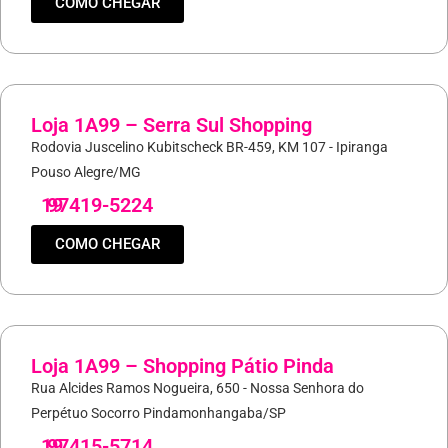
COMO CHEGAR
Loja 1A99 – Serra Sul Shopping
Rodovia Juscelino Kubitscheck BR-459, KM 107 - Ipiranga
Pouso Alegre/MG
19
97419-5224
COMO CHEGAR
Loja 1A99 – Shopping Pátio Pinda
Rua Alcides Ramos Nogueira, 650 - Nossa Senhora do
Perpétuo Socorro Pindamonhangaba/SP
19
97415-5714