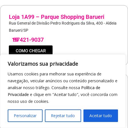
Loja 1A99 – Parque Shopping Barueri
Rua General de Divisão Pedro Rodrigues da Silva, 400 - Aldeia
Barueri/SP
19
97421-9037
COMO CHEGAR
Valorizamos sua privacidade
Usamos cookies para melhorar sua experiência de
navegação, veicular anúncios ou conteúdo personalizado e
Loja 1A99 – North Shopping Barretos
analisar nosso tráfego. Consulte nossa
Política de
Via Conselheiro Antonio Prado, 1400 - Pedro Cavaline
Privacidade
e clique em "Aceitar tudo", você concorda com
Barretos/SP
nosso uso de cookies.
19
97407-5840
Personalizar
Rejeitar tudo
Aceitar tudo
COMO CHEGAR