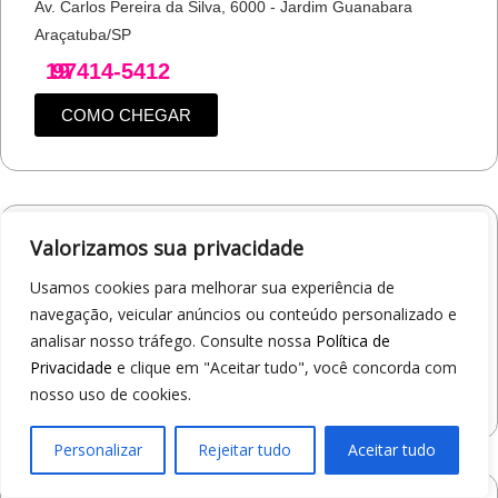
Av. Carlos Pereira da Silva, 6000 - Jardim Guanabara
Araçatuba/SP
19
97414-5412
COMO CHEGAR
Valorizamos sua privacidade
Loja 1A99 – Shopping Jaraguá
Av. Alberto Benassi, 2270 - Jardim dos Manacás
Usamos cookies para melhorar sua experiência de
Araraquara/SP
navegação, veicular anúncios ou conteúdo personalizado e
19
97412-5359
analisar nosso tráfego. Consulte nossa
Política de
Privacidade
e clique em "Aceitar tudo", você concorda com
COMO CHEGAR
nosso uso de cookies.
Personalizar
Rejeitar tudo
Aceitar tudo