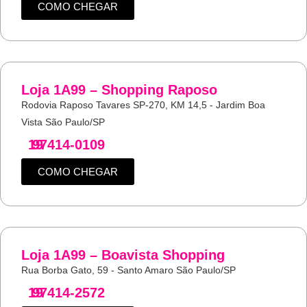
COMO CHEGAR
Loja 1A99 – Shopping Raposo
Rodovia Raposo Tavares SP-270, KM 14,5 - Jardim Boa
Vista São Paulo/SP
19
97414-0109
COMO CHEGAR
Loja 1A99 – Boavista Shopping
Rua Borba Gato, 59 - Santo Amaro São Paulo/SP
19
97414-2572