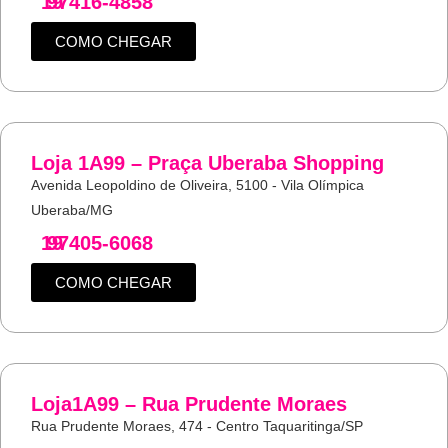
19
97416-4858
COMO CHEGAR
Loja 1A99 – Praça Uberaba Shopping
Avenida Leopoldino de Oliveira, 5100 - Vila Olímpica
Uberaba/MG
19
97405-6068
COMO CHEGAR
Loja1A99 – Rua Prudente Moraes
Rua Prudente Moraes, 474 - Centro Taquaritinga/SP