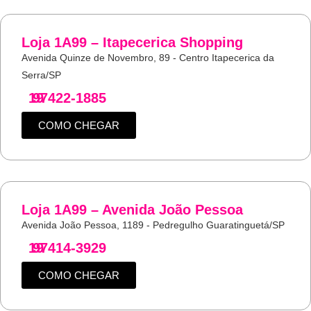
Loja 1A99 – Itapecerica Shopping
Avenida Quinze de Novembro, 89 - Centro Itapecerica da
Serra/SP
19
97422-1885
COMO CHEGAR
Loja 1A99 – Avenida João Pessoa
Avenida João Pessoa, 1189 - Pedregulho Guaratinguetá/SP
19
97414-3929
COMO CHEGAR