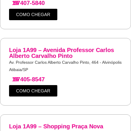
19
97407-5840
COMO CHEGAR
Loja 1A99 – Avenida Professor Carlos
Alberto Carvalho Pinto
Av. Professor Carlos Alberto Carvalho Pinto, 464 - Alvinópolis
Atibaia/SP
19
97405-8547
COMO CHEGAR
Loja 1A99 – Shopping Praça Nova