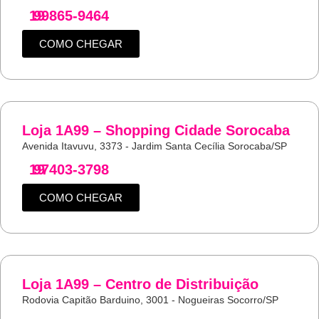
19
99865-9464
COMO CHEGAR
Loja 1A99 – Shopping Cidade Sorocaba
Avenida Itavuvu, 3373 - Jardim Santa Cecília Sorocaba/SP
19
97403-3798
COMO CHEGAR
Loja 1A99 – Centro de Distribuição
Rodovia Capitão Barduino, 3001 - Nogueiras Socorro/SP