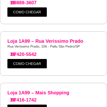
19
99889-3607
COMO CHEGAR
Loja 1A99 – Rua Verissimo Prado
Rua Veríssimo Prado, 156 - Pallu São Pedro/SP
19
97420-5542
COMO CHEGAR
Loja 1A99 – Mais Shopping
19
97416-1742