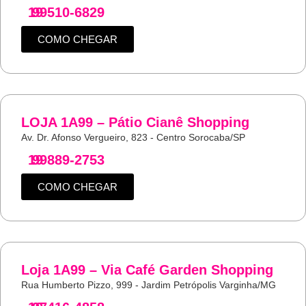
19
99510-6829
COMO CHEGAR
LOJA 1A99 – Pátio Cianê Shopping
Av. Dr. Afonso Vergueiro, 823 - Centro Sorocaba/SP
19
99889-2753
COMO CHEGAR
Loja 1A99 – Via Café Garden Shopping
Rua Humberto Pizzo, 999 - Jardim Petrópolis Varginha/MG