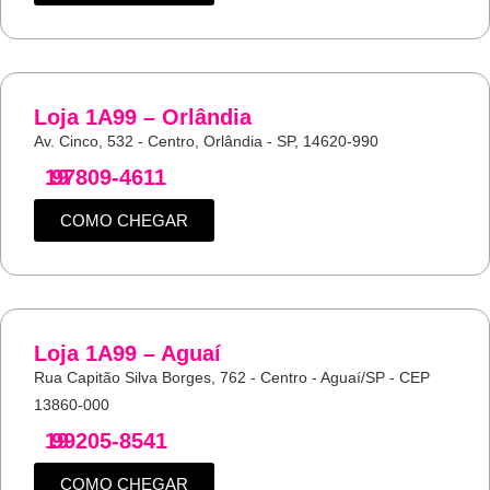
Loja 1A99 – Orlândia
Av. Cinco, 532 - Centro, Orlândia - SP, 14620-990
19
97809-4611
COMO CHEGAR
Loja 1A99 – Aguaí
Rua Capitão Silva Borges, 762 - Centro - Aguaí/SP - CEP
13860-000
19
99205-8541
COMO CHEGAR