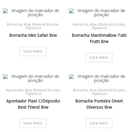
Borracha
,
Brw
,
Material Escolar
,
Borracha
,
Brw
,
Material Escolar
,
Papelaria
Papelaria
Borracha Mini Safari Brw
Borracha Marshmallow Tutti
Frutti Brw
Leia mais
Leia mais
Apontador
,
Brw
,
Material Escolar
,
Borracha
,
Brw
,
Material Escolar
,
Papelaria
Papelaria
Apontador Plast C/Deposito
Borracha Ponteira Divert
Best Friend Brw
Diversos Brw
Leia mais
Leia mais