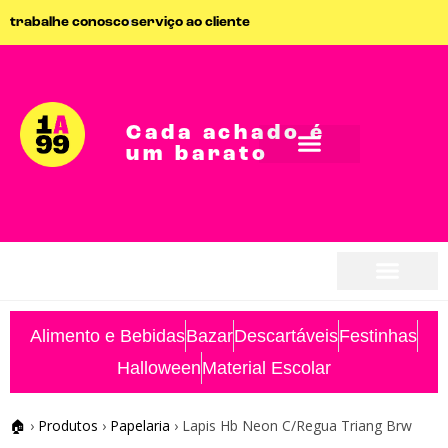
trabalhe conosco
serviço ao cliente
Cada achado é
um barato
seja parceiro
seja parceiro
Alimento e Bebidas
Bazar
Descartáveis
Festinhas
Halloween
Material Escolar
🏠
›
Produtos
›
Papelaria
›
Lapis Hb Neon C/Regua Triang Brw