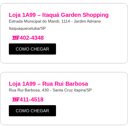
Loja 1A99 – Itaquá Garden Shopping
Estrada Municipal do Mandi, 1114 - Jardim Adriane
Itaquaquecetuba/SP
19
97402-4348
COMO CHEGAR
Loja 1A99 – Rua Rui Barbosa
Rua Rui Barbosa, 430 - Santa Cruz Itapira/SP
19
97411-4518
COMO CHEGAR