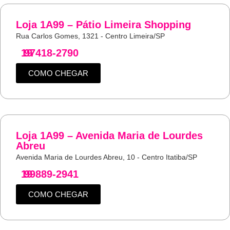
Loja 1A99 – Pátio Limeira Shopping
Rua Carlos Gomes, 1321 - Centro Limeira/SP
19
97418-2790
COMO CHEGAR
Loja 1A99 – Avenida Maria de Lourdes
Abreu
Avenida Maria de Lourdes Abreu, 10 - Centro Itatiba/SP
19
99889-2941
COMO CHEGAR