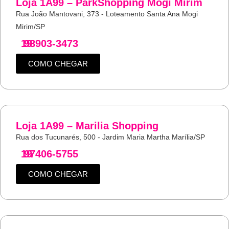
Loja 1A99 – ParkShopping Mogi Mirim
Rua João Mantovani, 373 - Loteamento Santa Ana Mogi
Mirim/SP
19
98903-3473
COMO CHEGAR
Loja 1A99 – Marilia Shopping
Rua dos Tucunarés, 500 - Jardim Maria Martha Marília/SP
19
97406-5755
COMO CHEGAR