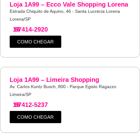
Loja 1A99 – Ecco Vale Shopping Lorena
Estrada Chiquito de Aquino, 46 - Santa Lucrécia Lorena
Lorena/SP
19
97414-2920
COMO CHEGAR
Loja 1A99 – Limeira Shopping
Av. Carlos Kuntz Busch, 800 - Parque Egisto Ragazzo
Limeira/SP
19
97412-5237
COMO CHEGAR