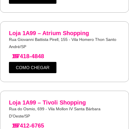
Loja 1A99 – Atrium Shopping
Rua Giovanni Battista Pirell, 155 - Vila Homero Thon Santo
André/SP
19
97418-4848
COMO CHEGAR
Loja 1A99 – Tivoli Shopping
Rua do Osmio, 699 - Vila Mollon IV Santa Bárbara
D'Oeste/SP
19
97412-6765