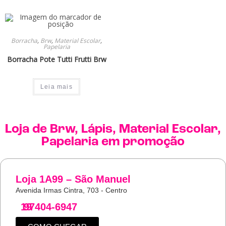
Borracha
,
Brw
,
Material Escolar
,
Papelaria
Borracha Pote Tutti Frutti Brw
Leia mais
Loja de
Brw
,
Lápis
,
Material Escolar
,
Papelaria
em promoção
Loja 1A99 – São Manuel
Avenida Irmas Cintra, 703 - Centro
19
97404-6947