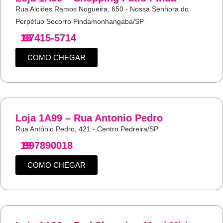
Rua Alcides Ramos Nogueira, 650 - Nossa Senhora do
Perpétuo Socorro Pindamonhangaba/SP
19
97415-5714
COMO CHEGAR
Loja 1A99 – Rua Antonio Pedro
Rua Antônio Pedro, 421 - Centro Pedreira/SP
19
997890018
COMO CHEGAR