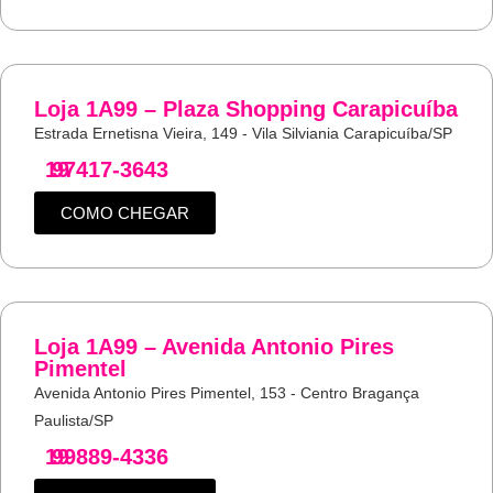
Loja 1A99 – Plaza Shopping Carapicuíba
Estrada Ernetisna Vieira, 149 - Vila Silviania Carapicuíba/SP
19
97417-3643
COMO CHEGAR
Loja 1A99 – Avenida Antonio Pires
Pimentel
Avenida Antonio Pires Pimentel, 153 - Centro Bragança
Paulista/SP
19
99889-4336