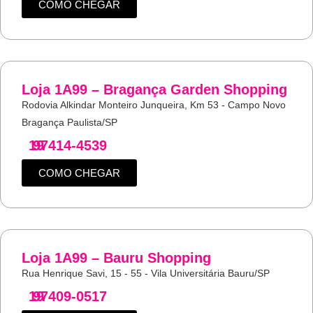
COMO CHEGAR
Loja 1A99 – Bragança Garden Shopping
Rodovia Alkindar Monteiro Junqueira, Km 53 - Campo Novo
Bragança Paulista/SP
19
97414-4539
COMO CHEGAR
Loja 1A99 – Bauru Shopping
Rua Henrique Savi, 15 - 55 - Vila Universitária Bauru/SP
19
97409-0517