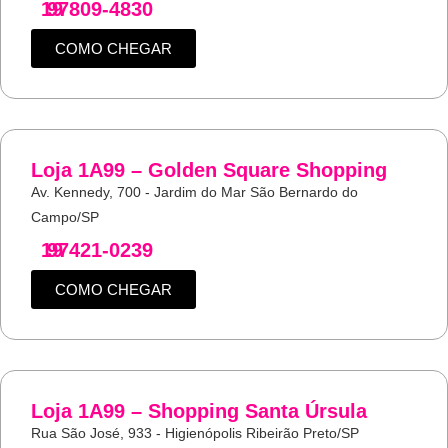
19
97809-4830
COMO CHEGAR
Loja 1A99 – Golden Square Shopping
Av. Kennedy, 700 - Jardim do Mar São Bernardo do
Campo/SP
19
97421-0239
COMO CHEGAR
Loja 1A99 – Shopping Santa Úrsula
Rua São José, 933 - Higienópolis Ribeirão Preto/SP