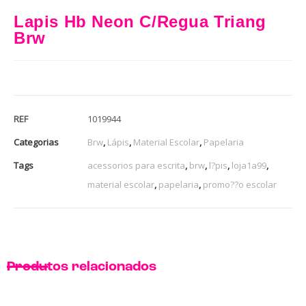
Lapis Hb Neon C/Regua Triang
Brw
REF
1019944
Categorias
Brw
,
Lápis
,
Material Escolar
,
Papelaria
Tags
acessorios para escrita
,
brw
,
l?pis
,
loja1a99
,
material escolar
,
papelaria
,
promo??o escolar
Produtos relacionados