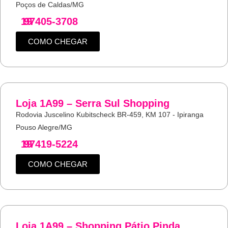
Poços de Caldas/MG
19
97405-3708
COMO CHEGAR
Loja 1A99 – Serra Sul Shopping
Rodovia Juscelino Kubitscheck BR-459, KM 107 - Ipiranga
Pouso Alegre/MG
19
97419-5224
COMO CHEGAR
Loja 1A99 – Shopping Pátio Pinda