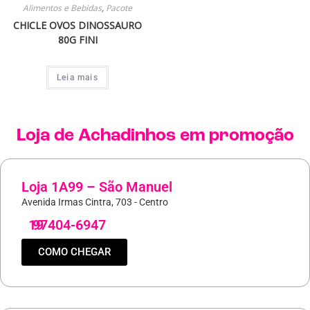
Alimentos e Bebidas
,
Pacote
CHICLE OVOS DINOSSAURO
80G FINI
Leia mais
Loja de
Achadinhos
em promoção
Loja 1A99 – São Manuel
Avenida Irmas Cintra, 703 - Centro
19
97404-6947
COMO CHEGAR