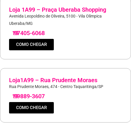
Loja 1A99 – Praça Uberaba Shopping
Avenida Leopoldino de Oliveira, 5100 - Vila Olímpica
Uberaba/MG
19
97405-6068
COMO CHEGAR
Loja1A99 – Rua Prudente Moraes
Rua Prudente Moraes, 474 - Centro Taquaritinga/SP
19
99889-3607
COMO CHEGAR