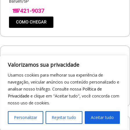
Barueri/SP
19
97421-9037
COMO CHEGAR
Loja 1A99 – North Shopping Barretos
Valorizamos sua privacidade
Via Conselheiro Antonio Prado, 1400 - Pedro Cavaline
Barretos/SP
Usamos cookies para melhorar sua experiência de
19
97407-5840
navegação, veicular anúncios ou conteúdo personalizado e
analisar nosso tráfego. Consulte nossa
Política de
COMO CHEGAR
Privacidade
e clique em "Aceitar tudo", você concorda com
nosso uso de cookies.
Personalizar
Rejeitar tudo
Aceitar tudo
Loja 1A99 – Avenida Professor Carlos