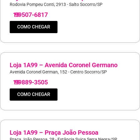
Rodovia Pompeu Conti, 2913 - Salto Socorro/SP
19
99507-6817
COMO CHEGAR
Loja 1A99 – Avenida Coronel Germano
Avenida Coronel German, 152 - Centro Socorro/SP
19
99889-3505
COMO CHEGAR
Loja 1A99 – Praça João Pessoa
Praça João Pessoa, 28 - Estância Suiça Serra Negra/SP