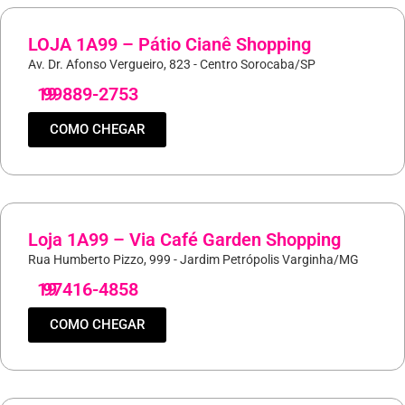
LOJA 1A99 – Pátio Cianê Shopping
Av. Dr. Afonso Vergueiro, 823 - Centro Sorocaba/SP
19
99889-2753
COMO CHEGAR
Loja 1A99 – Via Café Garden Shopping
Rua Humberto Pizzo, 999 - Jardim Petrópolis Varginha/MG
19
97416-4858
COMO CHEGAR