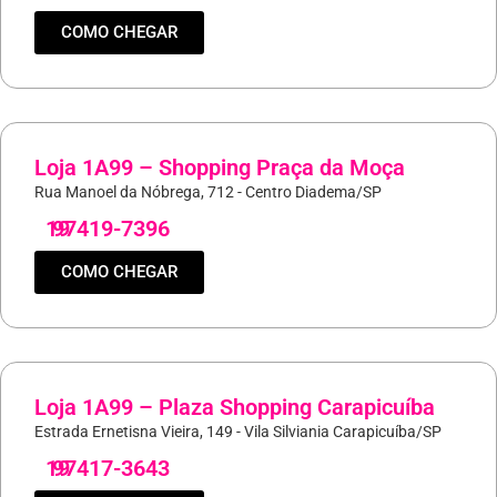
COMO CHEGAR
Loja 1A99 – Shopping Praça da Moça
Rua Manoel da Nóbrega, 712 - Centro Diadema/SP
19
97419-7396
COMO CHEGAR
Loja 1A99 – Plaza Shopping Carapicuíba
Estrada Ernetisna Vieira, 149 - Vila Silviania Carapicuíba/SP
19
97417-3643