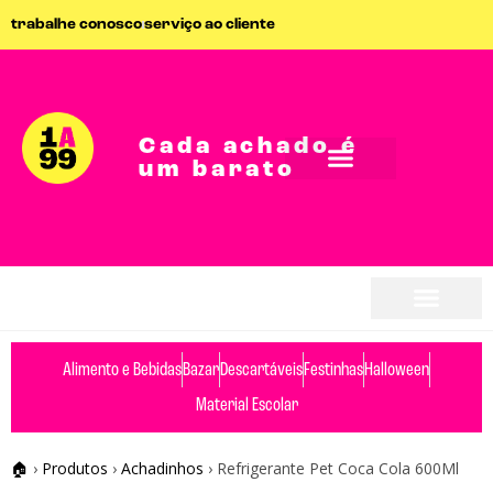
trabalhe conosco
serviço ao cliente
Cada achado é
um barato
Alimento e Bebidas
Bazar
Descartáveis
Festinhas
Halloween
Material Escolar
🏠
›
Produtos
›
Achadinhos
›
Refrigerante Pet Coca Cola 600Ml