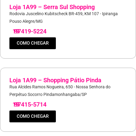
Loja 1A99 – Serra Sul Shopping
Rodovia Juscelino Kubitscheck BR-459, KM 107 - Ipiranga
Pouso Alegre/MG
19
97419-5224
COMO CHEGAR
Loja 1A99 – Shopping Pátio Pinda
Rua Alcides Ramos Nogueira, 650 - Nossa Senhora do
Perpétuo Socorro Pindamonhangaba/SP
19
97415-5714
COMO CHEGAR