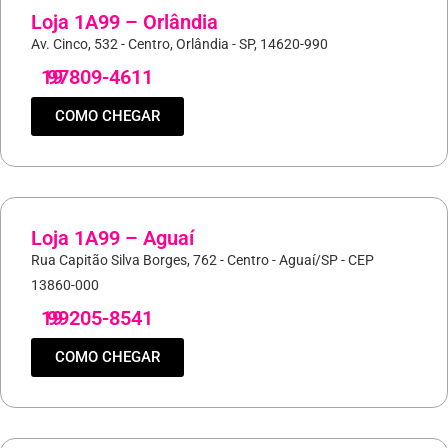
Loja 1A99 – Orlândia
Av. Cinco, 532 - Centro, Orlândia - SP, 14620-990
19
97809-4611
COMO CHEGAR
Loja 1A99 – Aguaí
Rua Capitão Silva Borges, 762 - Centro - Aguaí/SP - CEP
13860-000
19
99205-8541
COMO CHEGAR