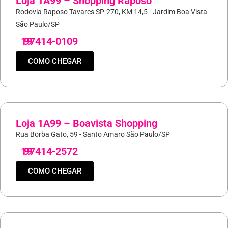
Loja 1A99 – Shopping Raposo
Rodovia Raposo Tavares SP-270, KM 14,5 - Jardim Boa Vista
São Paulo/SP
19
97414-0109
COMO CHEGAR
Loja 1A99 – Boavista Shopping
Rua Borba Gato, 59 - Santo Amaro São Paulo/SP
19
97414-2572
COMO CHEGAR