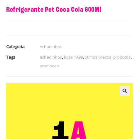
Refrigerante Pet Coca Cola 600Ml
Categoria
Achadinhos
Tags
achadinhos
,
lojas 1A99
,
otimos precos
,
produtos
,
promocao
🔍