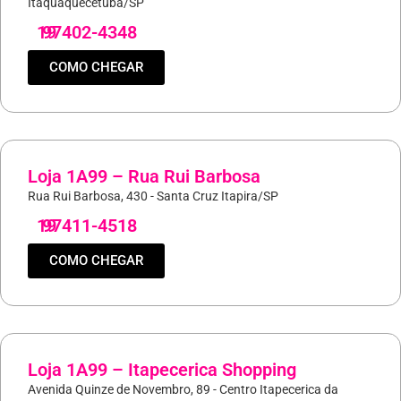
Itaquaquecetuba/SP
19
97402-4348
COMO CHEGAR
Loja 1A99 – Rua Rui Barbosa
Rua Rui Barbosa, 430 - Santa Cruz Itapira/SP
19
97411-4518
COMO CHEGAR
Loja 1A99 – Itapecerica Shopping
Avenida Quinze de Novembro, 89 - Centro Itapecerica da