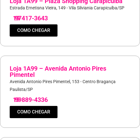
Loja 1A99 – Plaza Shopping Carapicuíba
Estrada Ernetisna Vieira, 149 - Vila Silviania Carapicuíba/SP
19
97417-3643
COMO CHEGAR
Loja 1A99 – Avenida Antonio Pires
Pimentel
Avenida Antonio Pires Pimentel, 153 - Centro Bragança
Paulista/SP
19
99889-4336
COMO CHEGAR