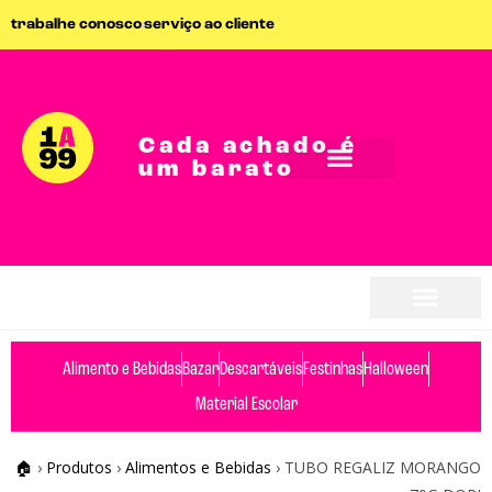
trabalhe conosco
serviço ao cliente
Cada achado é
um barato
Alimento e Bebidas
Bazar
Descartáveis
Festinhas
Halloween
Material Escolar
🏠
›
Produtos
›
Alimentos e Bebidas
›
TUBO REGALIZ MORANGO