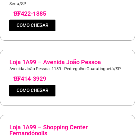
Serra/SP
19
97422-1885
COMO CHEGAR
Loja 1A99 – Avenida João Pessoa
Avenida João Pessoa, 1189 - Pedregulho Guaratinguetá/SP
19
97414-3929
COMO CHEGAR
Loja 1A99 – Shopping Center
Fernandópolis