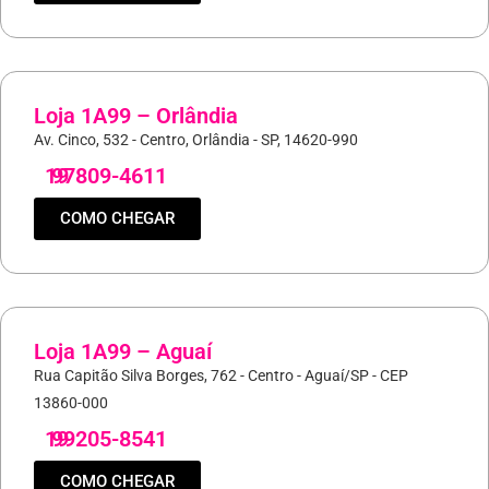
Loja 1A99 – Orlândia
Av. Cinco, 532 - Centro, Orlândia - SP, 14620-990
19
97809-4611
COMO CHEGAR
Loja 1A99 – Aguaí
Rua Capitão Silva Borges, 762 - Centro - Aguaí/SP - CEP
13860-000
19
99205-8541
COMO CHEGAR