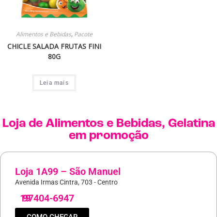
Alimentos e Bebidas
,
Pacote
CHICLE SALADA FRUTAS FINI
80G
Leia mais
Loja de
Alimentos e Bebidas
,
Gelatina
em promoção
Loja 1A99 – São Manuel
Avenida Irmas Cintra, 703 - Centro
19
97404-6947