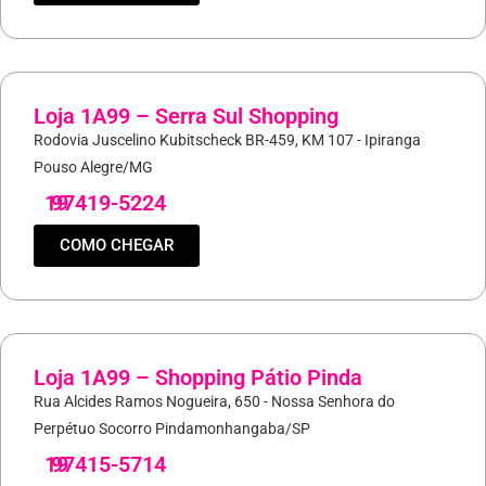
Loja 1A99 – Serra Sul Shopping
Rodovia Juscelino Kubitscheck BR-459, KM 107 - Ipiranga
Pouso Alegre/MG
19
97419-5224
COMO CHEGAR
Loja 1A99 – Shopping Pátio Pinda
Rua Alcides Ramos Nogueira, 650 - Nossa Senhora do
Perpétuo Socorro Pindamonhangaba/SP
19
97415-5714