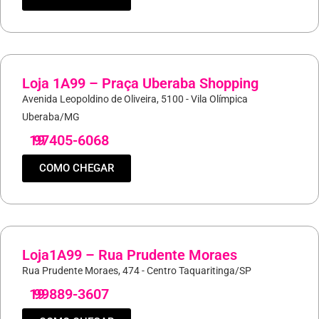
Loja 1A99 – Praça Uberaba Shopping
Avenida Leopoldino de Oliveira, 5100 - Vila Olímpica
Uberaba/MG
19
97405-6068
COMO CHEGAR
Loja1A99 – Rua Prudente Moraes
Rua Prudente Moraes, 474 - Centro Taquaritinga/SP
19
99889-3607