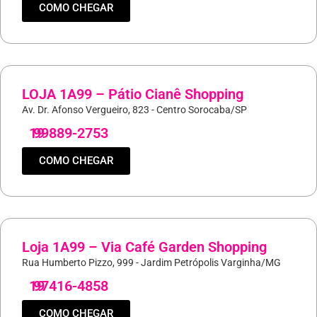
COMO CHEGAR
LOJA 1A99 – Pátio Cianê Shopping
Av. Dr. Afonso Vergueiro, 823 - Centro Sorocaba/SP
19
99889-2753
COMO CHEGAR
Loja 1A99 – Via Café Garden Shopping
Rua Humberto Pizzo, 999 - Jardim Petrópolis Varginha/MG
19
97416-4858
COMO CHEGAR