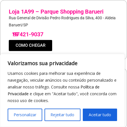
Loja 1A99 – Parque Shopping Barueri
Rua General de Divisão Pedro Rodrigues da Silva, 400 - Aldeia
Barueri/SP
19
97421-9037
COMO CHEGAR
Valorizamos sua privacidade
Usamos cookies para melhorar sua experiência de
Loja 1A99 – North Shopping Barretos
navegação, veicular anúncios ou conteúdo personalizado e
Via Conselheiro Antonio Prado, 1400 - Pedro Cavaline
analisar nosso tráfego. Consulte nossa
Política de
Privacidade
e clique em "Aceitar tudo", você concorda com
Barretos/SP
nosso uso de cookies.
19
97407-5840
COMO CHEGAR
Personalizar
Rejeitar tudo
Aceitar tudo