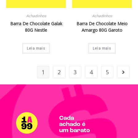
Achadinhos
Achadinhos
Barra De Chocolate Galak
Barra De Chocolate Meio
80G Nestle
Amargo 80G Garoto
Leia mais
Leia mais
1
2
3
4
5
Cada
achado é
um barato