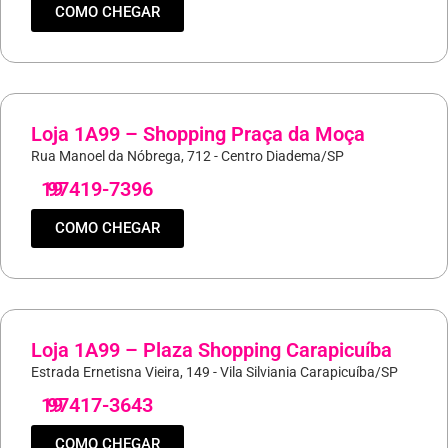
COMO CHEGAR
Loja 1A99 – Shopping Praça da Moça
Rua Manoel da Nóbrega, 712 - Centro Diadema/SP
19
97419-7396
COMO CHEGAR
Loja 1A99 – Plaza Shopping Carapicuíba
Estrada Ernetisna Vieira, 149 - Vila Silviania Carapicuíba/SP
19
97417-3643
COMO CHEGAR