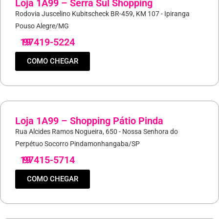
Loja 1A99 – Serra Sul Shopping
Rodovia Juscelino Kubitscheck BR-459, KM 107 - Ipiranga
Pouso Alegre/MG
19
97419-5224
COMO CHEGAR
Loja 1A99 – Shopping Pátio Pinda
Rua Alcides Ramos Nogueira, 650 - Nossa Senhora do
Perpétuo Socorro Pindamonhangaba/SP
19
97415-5714
COMO CHEGAR