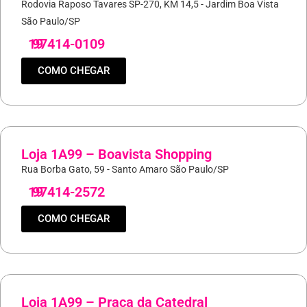
Rodovia Raposo Tavares SP-270, KM 14,5 - Jardim Boa Vista
São Paulo/SP
19
97414-0109
COMO CHEGAR
Loja 1A99 – Boavista Shopping
Rua Borba Gato, 59 - Santo Amaro São Paulo/SP
19
97414-2572
COMO CHEGAR
Loja 1A99 – Praça da Catedral