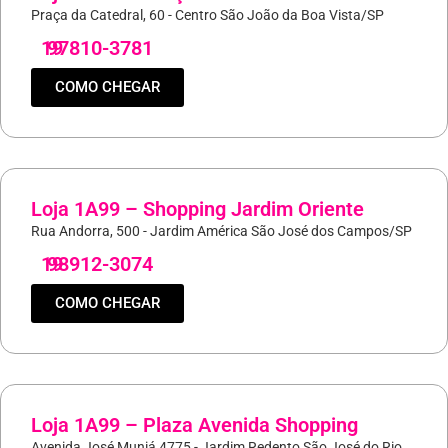
Praça da Catedral, 60 - Centro São João da Boa Vista/SP
19
97810-3781
COMO CHEGAR
Loja 1A99 – Shopping Jardim Oriente
Rua Andorra, 500 - Jardim América São José dos Campos/SP
19
98912-3074
COMO CHEGAR
Loja 1A99 – Plaza Avenida Shopping
Avenida José Muniá 4775 - Jardim Redento São José do Rio