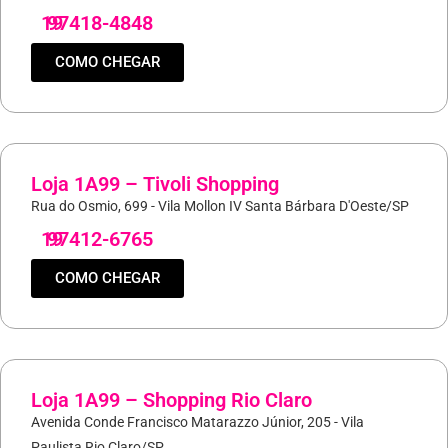
19
97418-4848
COMO CHEGAR
Loja 1A99 – Tivoli Shopping
Rua do Osmio, 699 - Vila Mollon IV Santa Bárbara D'Oeste/SP
19
97412-6765
COMO CHEGAR
Loja 1A99 – Shopping Rio Claro
Avenida Conde Francisco Matarazzo Júnior, 205 - Vila
Paulista Rio Claro/SP