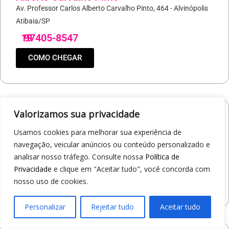
Av. Professor Carlos Alberto Carvalho Pinto, 464 - Alvinópolis
Atibaia/SP
19
97405-8547
COMO CHEGAR
Valorizamos sua privacidade
Loja 1A99 – Shopping Praça Nova
Usamos cookies para melhorar sua experiência de
Av. Carlos Pereira da Silva, 6000 - Jardim Guanabara
navegação, veicular anúncios ou conteúdo personalizado e
Araçatuba/SP
analisar nosso tráfego. Consulte nossa
Política de
19
97414-5412
Privacidade
e clique em "Aceitar tudo", você concorda com
nosso uso de cookies.
COMO CHEGAR
Personalizar
Rejeitar tudo
Aceitar tudo