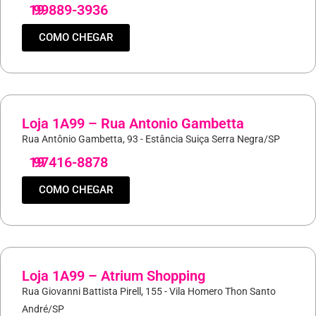
19
99889-3936
COMO CHEGAR
Loja 1A99 – Rua Antonio Gambetta
Rua Antônio Gambetta, 93 - Estância Suiça Serra Negra/SP
19
97416-8878
COMO CHEGAR
Loja 1A99 – Atrium Shopping
Rua Giovanni Battista Pirell, 155 - Vila Homero Thon Santo
André/SP