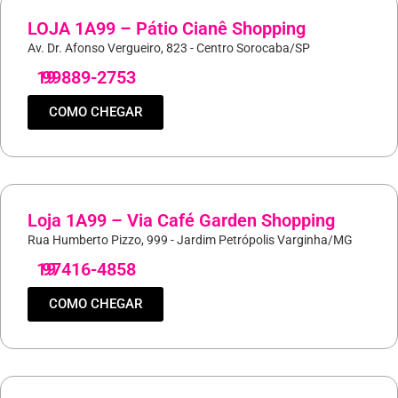
LOJA 1A99 – Pátio Cianê Shopping
Av. Dr. Afonso Vergueiro, 823 - Centro Sorocaba/SP
19
99889-2753
COMO CHEGAR
Loja 1A99 – Via Café Garden Shopping
Rua Humberto Pizzo, 999 - Jardim Petrópolis Varginha/MG
19
97416-4858
COMO CHEGAR