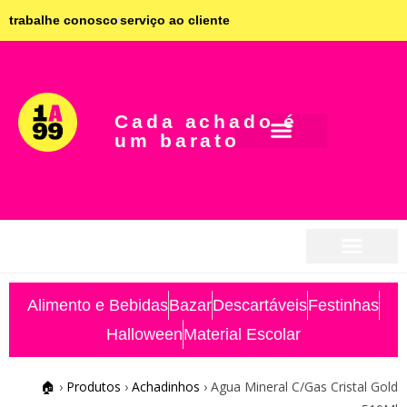
trabalhe conosco
serviço ao cliente
Cada achado é
um barato
seja parceiro
seja parceiro
Alimento e Bebidas
Bazar
Descartáveis
Festinhas
Halloween
Material Escolar
🏠
›
Produtos
›
Achadinhos
›
Agua Mineral C/Gas Cristal Gold