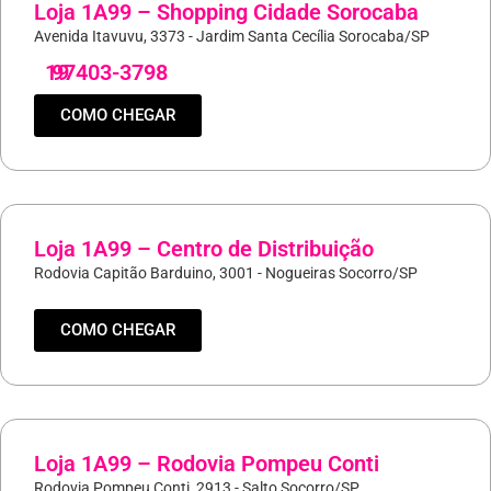
Loja 1A99 – Shopping Cidade Sorocaba
Avenida Itavuvu, 3373 - Jardim Santa Cecília Sorocaba/SP
19
97403-3798
COMO CHEGAR
Loja 1A99 – Centro de Distribuição
Rodovia Capitão Barduino, 3001 - Nogueiras Socorro/SP
COMO CHEGAR
Loja 1A99 – Rodovia Pompeu Conti
Rodovia Pompeu Conti, 2913 - Salto Socorro/SP