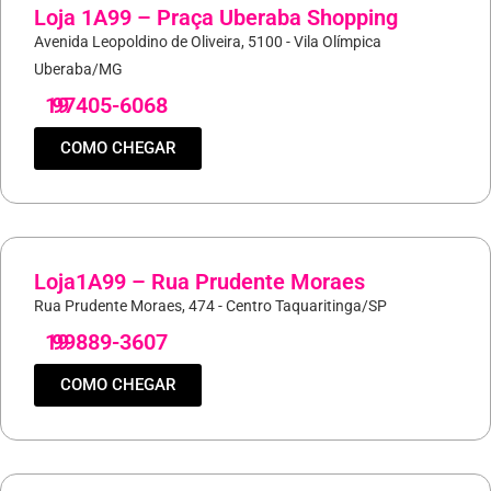
Loja 1A99 – Praça Uberaba Shopping
Avenida Leopoldino de Oliveira, 5100 - Vila Olímpica
Uberaba/MG
19
97405-6068
COMO CHEGAR
Loja1A99 – Rua Prudente Moraes
Rua Prudente Moraes, 474 - Centro Taquaritinga/SP
19
99889-3607
COMO CHEGAR