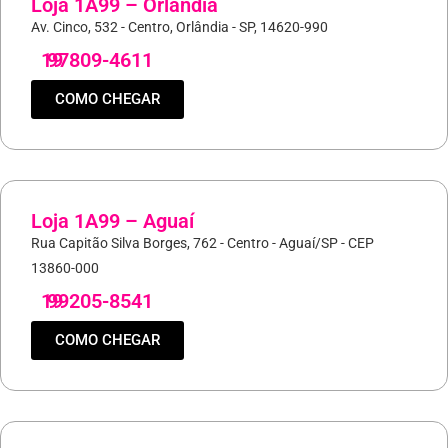
Loja 1A99 – Orlândia
Av. Cinco, 532 - Centro, Orlândia - SP, 14620-990
19
97809-4611
COMO CHEGAR
Loja 1A99 – Aguaí
Rua Capitão Silva Borges, 762 - Centro - Aguaí/SP - CEP
13860-000
19
99205-8541
COMO CHEGAR