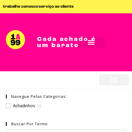
trabalhe conosco
serviço ao cliente
Cada achado é
um barato
seja parceiro
Navegue Pelas Categorias:
seja parceiro
Achadinhos
58
Buscar Por Termo