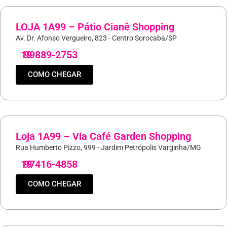
LOJA 1A99 – Pátio Cianê Shopping
Av. Dr. Afonso Vergueiro, 823 - Centro Sorocaba/SP
19
99889-2753
COMO CHEGAR
Loja 1A99 – Via Café Garden Shopping
Rua Humberto Pizzo, 999 - Jardim Petrópolis Varginha/MG
19
97416-4858
COMO CHEGAR