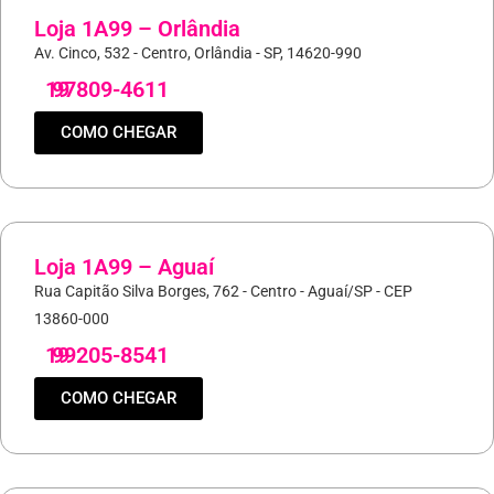
Loja 1A99 – Orlândia
Av. Cinco, 532 - Centro, Orlândia - SP, 14620-990
19
97809-4611
COMO CHEGAR
Loja 1A99 – Aguaí
Rua Capitão Silva Borges, 762 - Centro - Aguaí/SP - CEP
13860-000
19
99205-8541
COMO CHEGAR