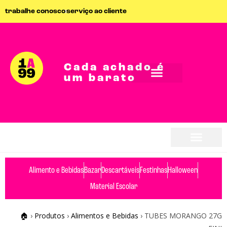
trabalhe conosco
serviço ao cliente
Cada achado é
um barato
seja parceiro
seja parceiro
Alimento e Bebidas
Bazar
Descartáveis
Festinhas
Halloween
Material Escolar
🏠
›
Produtos
›
Alimentos e Bebidas
›
TUBES MORANGO 27G