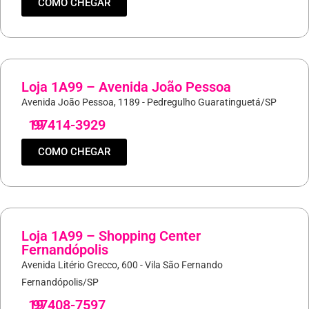
COMO CHEGAR
Loja 1A99 – Avenida João Pessoa
Avenida João Pessoa, 1189 - Pedregulho Guaratinguetá/SP
19
97414-3929
COMO CHEGAR
Loja 1A99 – Shopping Center
Fernandópolis
Avenida Litério Grecco, 600 - Vila São Fernando
Fernandópolis/SP
19
97408-7597