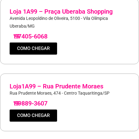
Loja 1A99 – Praça Uberaba Shopping
Avenida Leopoldino de Oliveira, 5100 - Vila Olímpica
Uberaba/MG
19
97405-6068
COMO CHEGAR
Loja1A99 – Rua Prudente Moraes
Rua Prudente Moraes, 474 - Centro Taquaritinga/SP
19
99889-3607
COMO CHEGAR