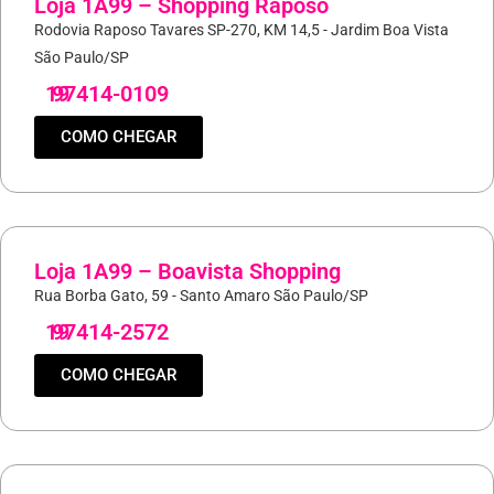
Loja 1A99 – Shopping Raposo
Rodovia Raposo Tavares SP-270, KM 14,5 - Jardim Boa Vista
São Paulo/SP
19
97414-0109
COMO CHEGAR
Loja 1A99 – Boavista Shopping
Rua Borba Gato, 59 - Santo Amaro São Paulo/SP
19
97414-2572
COMO CHEGAR