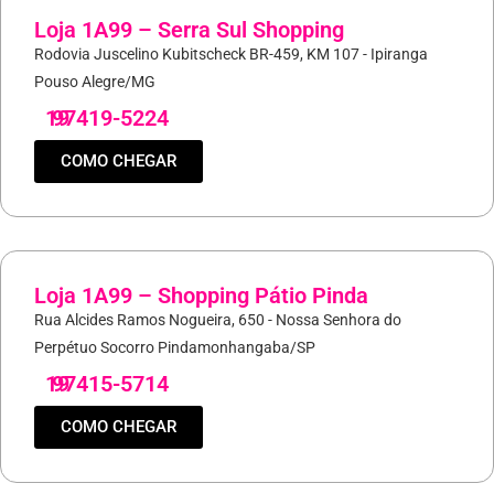
Loja 1A99 – Serra Sul Shopping
Rodovia Juscelino Kubitscheck BR-459, KM 107 - Ipiranga
Pouso Alegre/MG
19
97419-5224
COMO CHEGAR
Loja 1A99 – Shopping Pátio Pinda
Rua Alcides Ramos Nogueira, 650 - Nossa Senhora do
Perpétuo Socorro Pindamonhangaba/SP
19
97415-5714
COMO CHEGAR