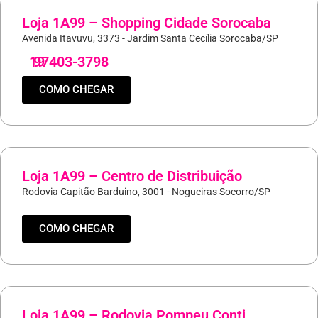
Loja 1A99 – Shopping Cidade Sorocaba
Avenida Itavuvu, 3373 - Jardim Santa Cecília Sorocaba/SP
19
97403-3798
COMO CHEGAR
Loja 1A99 – Centro de Distribuição
Rodovia Capitão Barduino, 3001 - Nogueiras Socorro/SP
COMO CHEGAR
Loja 1A99 – Rodovia Pompeu Conti