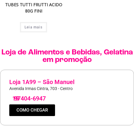
TUBES TUTTI FRUTTI ACIDO
80G FINI
Leia mais
Loja de
Alimentos e Bebidas
,
Gelatina
em promoção
Loja 1A99 – São Manuel
Avenida Irmas Cintra, 703 - Centro
19
97404-6947
COMO CHEGAR