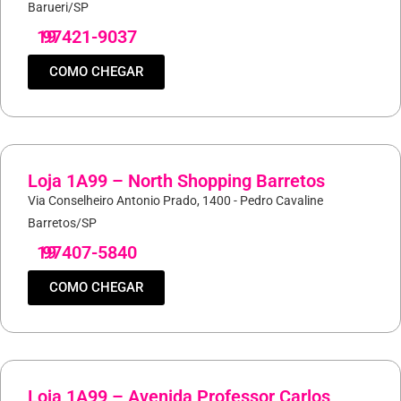
Barueri/SP
19
97421-9037
COMO CHEGAR
Loja 1A99 – North Shopping Barretos
Via Conselheiro Antonio Prado, 1400 - Pedro Cavaline
Barretos/SP
19
97407-5840
COMO CHEGAR
Loja 1A99 – Avenida Professor Carlos