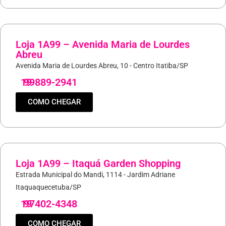
Loja 1A99 – Avenida Maria de Lourdes
Abreu
Avenida Maria de Lourdes Abreu, 10 - Centro Itatiba/SP
19
99889-2941
COMO CHEGAR
Loja 1A99 – Itaquá Garden Shopping
Estrada Municipal do Mandi, 1114 - Jardim Adriane
Itaquaquecetuba/SP
19
97402-4348
COMO CHEGAR