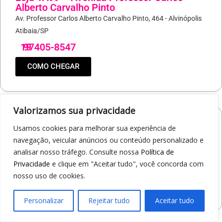
Alberto Carvalho Pinto
Av. Professor Carlos Alberto Carvalho Pinto, 464 - Alvinópolis
Atibaia/SP
19
97405-8547
COMO CHEGAR
Valorizamos sua privacidade
Loja 1A99 – Shopping Praça Nova
Usamos cookies para melhorar sua experiência de
Av. Carlos Pereira da Silva, 6000 - Jardim Guanabara
navegação, veicular anúncios ou conteúdo personalizado e
Araçatuba/SP
analisar nosso tráfego. Consulte nossa
Política de
Privacidade
e clique em "Aceitar tudo", você concorda com
19
97414-5412
nosso uso de cookies.
COMO CHEGAR
Personalizar
Rejeitar tudo
Aceitar tudo