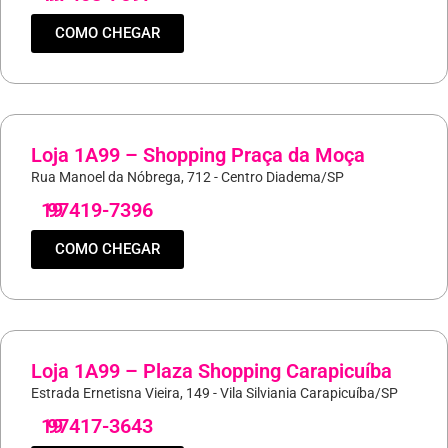
COMO CHEGAR
Loja 1A99 – Shopping Praça da Moça
Rua Manoel da Nóbrega, 712 - Centro Diadema/SP
19
97419-7396
COMO CHEGAR
Loja 1A99 – Plaza Shopping Carapicuíba
Estrada Ernetisna Vieira, 149 - Vila Silviania Carapicuíba/SP
19
97417-3643