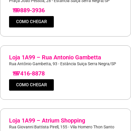
Praça João Pessoa, 28 - Estância Suiça Serra Negra/SP
19
99889-3936
COMO CHEGAR
Loja 1A99 – Rua Antonio Gambetta
Rua Antônio Gambetta, 93 - Estância Suiça Serra Negra/SP
19
97416-8878
COMO CHEGAR
Loja 1A99 – Atrium Shopping
Rua Giovanni Battista Pirell, 155 - Vila Homero Thon Santo