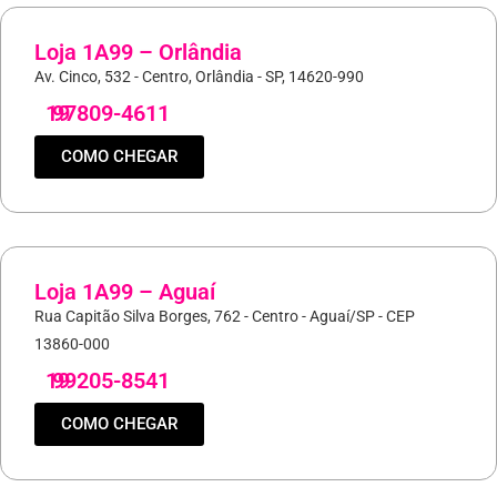
Loja 1A99 – Orlândia
Av. Cinco, 532 - Centro, Orlândia - SP, 14620-990
19
97809-4611
COMO CHEGAR
Loja 1A99 – Aguaí
Rua Capitão Silva Borges, 762 - Centro - Aguaí/SP - CEP
13860-000
19
99205-8541
COMO CHEGAR