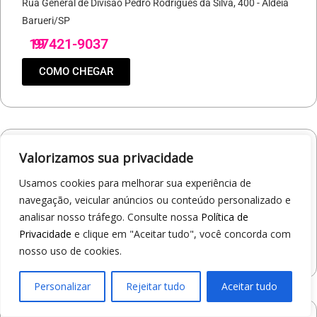
Rua General de Divisão Pedro Rodrigues da Silva, 400 - Aldeia
Barueri/SP
19
97421-9037
COMO CHEGAR
Valorizamos sua privacidade
Loja 1A99 – North Shopping Barretos
Via Conselheiro Antonio Prado, 1400 - Pedro Cavaline
Usamos cookies para melhorar sua experiência de
Barretos/SP
navegação, veicular anúncios ou conteúdo personalizado e
19
97407-5840
analisar nosso tráfego. Consulte nossa
Política de
Privacidade
e clique em "Aceitar tudo", você concorda com
COMO CHEGAR
nosso uso de cookies.
Personalizar
Rejeitar tudo
Aceitar tudo