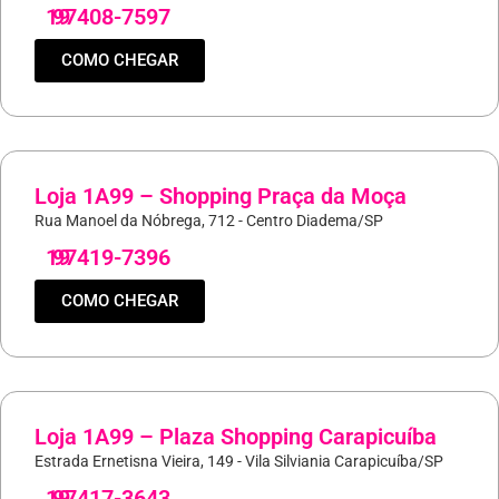
19
97408-7597
COMO CHEGAR
Loja 1A99 – Shopping Praça da Moça
Rua Manoel da Nóbrega, 712 - Centro Diadema/SP
19
97419-7396
COMO CHEGAR
Loja 1A99 – Plaza Shopping Carapicuíba
Estrada Ernetisna Vieira, 149 - Vila Silviania Carapicuíba/SP
19
97417-3643