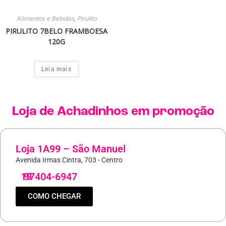
Alimentos e Bebidas
,
Pirulito
PIRULITO 7BELO FRAMBOESA
120G
Leia mais
Loja de
Achadinhos
em promoção
Loja 1A99 – São Manuel
Avenida Irmas Cintra, 703 - Centro
19
97404-6947
COMO CHEGAR