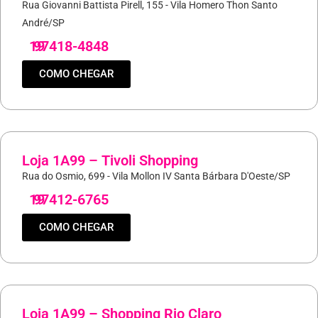
Rua Giovanni Battista Pirell, 155 - Vila Homero Thon Santo
André/SP
19
97418-4848
COMO CHEGAR
Loja 1A99 – Tivoli Shopping
Rua do Osmio, 699 - Vila Mollon IV Santa Bárbara D'Oeste/SP
19
97412-6765
COMO CHEGAR
Loja 1A99 – Shopping Rio Claro