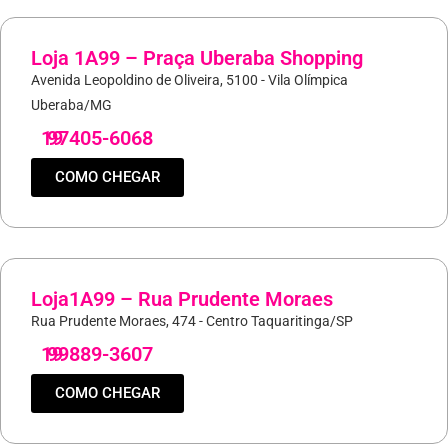
Loja 1A99 – Praça Uberaba Shopping
Avenida Leopoldino de Oliveira, 5100 - Vila Olímpica
Uberaba/MG
19
97405-6068
COMO CHEGAR
Loja1A99 – Rua Prudente Moraes
Rua Prudente Moraes, 474 - Centro Taquaritinga/SP
19
99889-3607
COMO CHEGAR