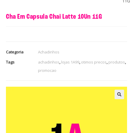
11G
Cha Em Capsula Chai Latte 10Un 11G
Categoria
Achadinhos
Tags
achadinhos
,
lojas 1A99
,
otimos precos
,
produtos
,
promocao
🔍