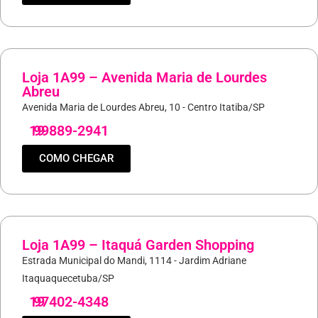
Loja 1A99 – Avenida Maria de Lourdes
Abreu
Avenida Maria de Lourdes Abreu, 10 - Centro Itatiba/SP
19
99889-2941
COMO CHEGAR
Loja 1A99 – Itaquá Garden Shopping
Estrada Municipal do Mandi, 1114 - Jardim Adriane
Itaquaquecetuba/SP
19
97402-4348