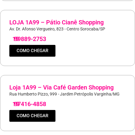
LOJA 1A99 – Pátio Cianê Shopping
Av. Dr. Afonso Vergueiro, 823 - Centro Sorocaba/SP
19
99889-2753
COMO CHEGAR
Loja 1A99 – Via Café Garden Shopping
Rua Humberto Pizzo, 999 - Jardim Petrópolis Varginha/MG
19
97416-4858
COMO CHEGAR