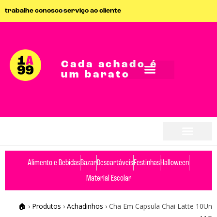
trabalhe conosco
serviço ao cliente
Cada achado é
um barato
seja parceiro
seja parceiro
Alimento e Bebidas
Bazar
Descartáveis
Festinhas
Halloween
Material Escolar
🏠
›
Produtos
›
Achadinhos
›
Cha Em Capsula Chai Latte 10Un