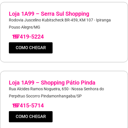
Loja 1A99 – Serra Sul Shopping
Rodovia Juscelino Kubitscheck BR-459, KM 107 - Ipiranga
Pouso Alegre/MG
19
97419-5224
COMO CHEGAR
Loja 1A99 – Shopping Pátio Pinda
Rua Alcides Ramos Nogueira, 650 - Nossa Senhora do
Perpétuo Socorro Pindamonhangaba/SP
19
97415-5714
COMO CHEGAR