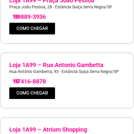
Loja 1A99 – Praça João Pessoa
Praça João Pessoa, 28 - Estância Suiça Serra Negra/SP
19
99889-3936
COMO CHEGAR
Loja 1A99 – Rua Antonio Gambetta
Rua Antônio Gambetta, 93 - Estância Suiça Serra Negra/SP
19
97416-8878
COMO CHEGAR
Loja 1A99 – Atrium Shopping