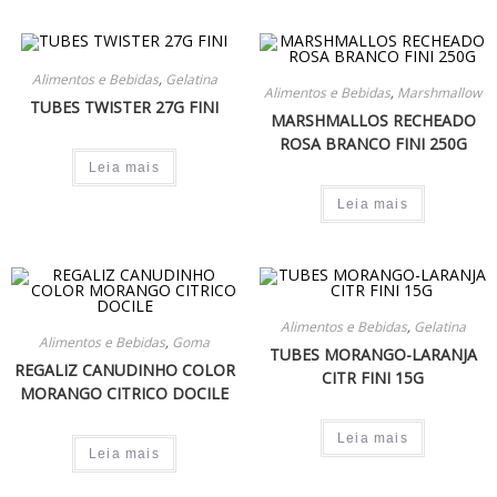
Alimentos e Bebidas
,
Gelatina
Alimentos e Bebidas
,
Marshmallow
TUBES TWISTER 27G FINI
MARSHMALLOS RECHEADO
ROSA BRANCO FINI 250G
Leia mais
Leia mais
Alimentos e Bebidas
,
Gelatina
Alimentos e Bebidas
,
Goma
TUBES MORANGO-LARANJA
REGALIZ CANUDINHO COLOR
CITR FINI 15G
MORANGO CITRICO DOCILE
Leia mais
Leia mais