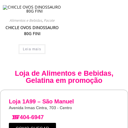
Alimentos e Bebidas
,
Pacote
CHICLE OVOS DINOSSAURO
80G FINI
Leia mais
Loja de
Alimentos e Bebidas
,
Gelatina
em promoção
Loja 1A99 – São Manuel
Avenida Irmas Cintra, 703 - Centro
19
97404-6947