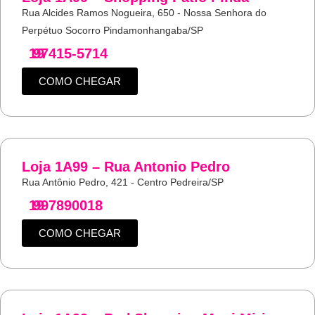
Rua Alcides Ramos Nogueira, 650 - Nossa Senhora do
Perpétuo Socorro Pindamonhangaba/SP
19
97415-5714
COMO CHEGAR
Loja 1A99 – Rua Antonio Pedro
Rua Antônio Pedro, 421 - Centro Pedreira/SP
19
997890018
COMO CHEGAR