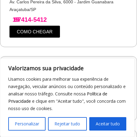
Av. Carlos Pereira da Silva, 6000 - Jardim Guanabara
Araçatuba/SP
19
97414-5412
COMO CHEGAR
Valorizamos sua privacidade
Loja 1A99 – Shopping Jaraguá
Av. Alberto Benassi, 2270 - Jardim dos Manacás
Usamos cookies para melhorar sua experiência de
Araraquara/SP
navegação, veicular anúncios ou conteúdo personalizado e
19
97412-5359
analisar nosso tráfego. Consulte nossa
Política de
Privacidade
e clique em "Aceitar tudo", você concorda com
COMO CHEGAR
nosso uso de cookies.
Personalizar
Rejeitar tudo
Aceitar tudo