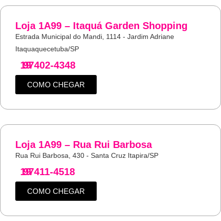
Loja 1A99 – Itaquá Garden Shopping
Estrada Municipal do Mandi, 1114 - Jardim Adriane
Itaquaquecetuba/SP
19
97402-4348
COMO CHEGAR
Loja 1A99 – Rua Rui Barbosa
Rua Rui Barbosa, 430 - Santa Cruz Itapira/SP
19
97411-4518
COMO CHEGAR