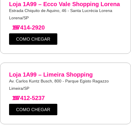
Loja 1A99 – Ecco Vale Shopping Lorena
Estrada Chiquito de Aquino, 46 - Santa Lucrécia Lorena
Lorena/SP
19
97414-2920
COMO CHEGAR
Loja 1A99 – Limeira Shopping
Av. Carlos Kuntz Busch, 800 - Parque Egisto Ragazzo
Limeira/SP
19
97412-5237
COMO CHEGAR