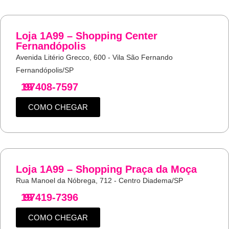
Loja 1A99 – Shopping Center
Fernandópolis
Avenida Litério Grecco, 600 - Vila São Fernando
Fernandópolis/SP
19
97408-7597
COMO CHEGAR
Loja 1A99 – Shopping Praça da Moça
Rua Manoel da Nóbrega, 712 - Centro Diadema/SP
19
97419-7396
COMO CHEGAR