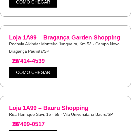
COMO CHEGAR
Loja 1A99 – Bragança Garden Shopping
Rodovia Alkindar Monteiro Junqueira, Km 53 - Campo Novo
Bragança Paulista/SP
19
97414-4539
COMO CHEGAR
Loja 1A99 – Bauru Shopping
Rua Henrique Savi, 15 - 55 - Vila Universitária Bauru/SP
19
97409-0517