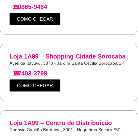
19
99865-9464
COMO CHEGAR
Loja 1A99 – Shopping Cidade Sorocaba
Avenida Itavuvu, 3373 - Jardim Santa Cecília Sorocaba/SP
19
97403-3798
COMO CHEGAR
Loja 1A99 – Centro de Distribuição
Rodovia Capitão Barduino, 3001 - Nogueiras Socorro/SP