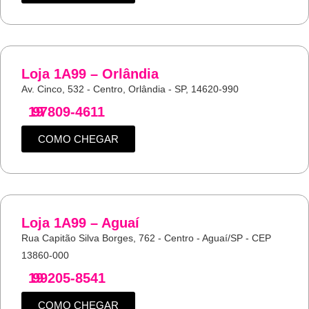
Loja 1A99 – Orlândia
Av. Cinco, 532 - Centro, Orlândia - SP, 14620-990
19
97809-4611
COMO CHEGAR
Loja 1A99 – Aguaí
Rua Capitão Silva Borges, 762 - Centro - Aguaí/SP - CEP
13860-000
19
99205-8541
COMO CHEGAR