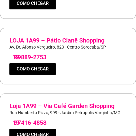
COMO CHEGAR
LOJA 1A99 – Pátio Cianê Shopping
Av. Dr. Afonso Vergueiro, 823 - Centro Sorocaba/SP
19
99889-2753
COMO CHEGAR
Loja 1A99 – Via Café Garden Shopping
Rua Humberto Pizzo, 999 - Jardim Petrópolis Varginha/MG
19
97416-4858
COMO CHEGAR