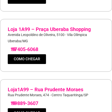
Loja 1A99 – Praça Uberaba Shopping
Avenida Leopoldino de Oliveira, 5100 - Vila Olímpica
Uberaba/MG
19
97405-6068
COMO CHEGAR
Loja1A99 – Rua Prudente Moraes
Rua Prudente Moraes, 474 - Centro Taquaritinga/SP
19
99889-3607