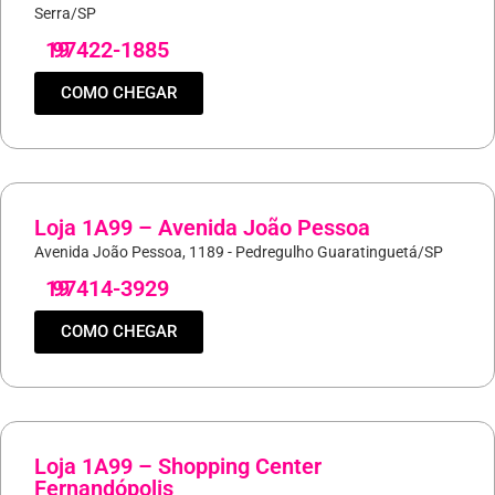
Serra/SP
19
97422-1885
COMO CHEGAR
Loja 1A99 – Avenida João Pessoa
Avenida João Pessoa, 1189 - Pedregulho Guaratinguetá/SP
19
97414-3929
COMO CHEGAR
Loja 1A99 – Shopping Center
Fernandópolis