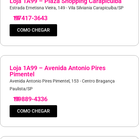
Loja 1A99 – Plaza Shopping Carapicuíba
Estrada Ernetisna Vieira, 149 - Vila Silviania Carapicuíba/SP
19
97417-3643
COMO CHEGAR
Loja 1A99 – Avenida Antonio Pires
Pimentel
Avenida Antonio Pires Pimentel, 153 - Centro Bragança
Paulista/SP
19
99889-4336
COMO CHEGAR