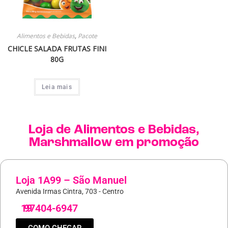
Alimentos e Bebidas
,
Pacote
CHICLE SALADA FRUTAS FINI
80G
Leia mais
Loja de
Alimentos e Bebidas
,
Marshmallow
em promoção
Loja 1A99 – São Manuel
Avenida Irmas Cintra, 703 - Centro
19
97404-6947