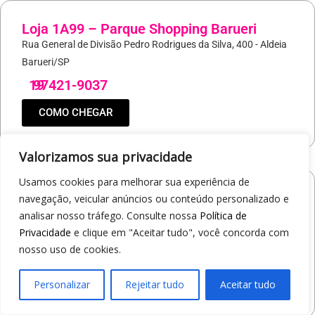
Loja 1A99 – Parque Shopping Barueri
Rua General de Divisão Pedro Rodrigues da Silva, 400 - Aldeia
Barueri/SP
19
97421-9037
COMO CHEGAR
Valorizamos sua privacidade
Usamos cookies para melhorar sua experiência de
Loja 1A99 – North Shopping Barretos
navegação, veicular anúncios ou conteúdo personalizado e
Via Conselheiro Antonio Prado, 1400 - Pedro Cavaline
analisar nosso tráfego. Consulte nossa
Política de
Privacidade
e clique em "Aceitar tudo", você concorda com
Barretos/SP
nosso uso de cookies.
19
97407-5840
COMO CHEGAR
Personalizar
Rejeitar tudo
Aceitar tudo