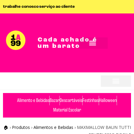
trabalhe conosco
serviço ao cliente
Cada achado é
um barato
Alimento e Bebidas
Bazar
Descartáveis
Festinhas
Halloween
Material Escolar
🏠
›
Produtos
›
Alimentos e Bebidas
›
MAXMALLOW BAUN TUTTI