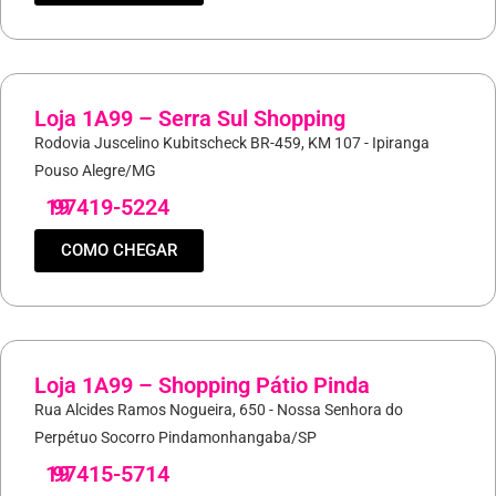
Loja 1A99 – Serra Sul Shopping
Rodovia Juscelino Kubitscheck BR-459, KM 107 - Ipiranga
Pouso Alegre/MG
19
97419-5224
COMO CHEGAR
Loja 1A99 – Shopping Pátio Pinda
Rua Alcides Ramos Nogueira, 650 - Nossa Senhora do
Perpétuo Socorro Pindamonhangaba/SP
19
97415-5714