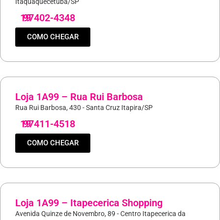
Itaquaquecetuba/SP
19
97402-4348
COMO CHEGAR
Loja 1A99 – Rua Rui Barbosa
Rua Rui Barbosa, 430 - Santa Cruz Itapira/SP
19
97411-4518
COMO CHEGAR
Loja 1A99 – Itapecerica Shopping
Avenida Quinze de Novembro, 89 - Centro Itapecerica da