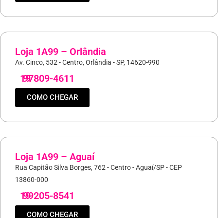
Loja 1A99 – Orlândia
Av. Cinco, 532 - Centro, Orlândia - SP, 14620-990
19
97809-4611
COMO CHEGAR
Loja 1A99 – Aguaí
Rua Capitão Silva Borges, 762 - Centro - Aguaí/SP - CEP
13860-000
19
99205-8541
COMO CHEGAR