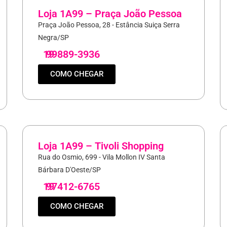
Loja 1A99 – Praça João Pessoa
Praça João Pessoa, 28 - Estância Suiça Serra
Negra/SP
19
99889-3936
COMO CHEGAR
Loja 1A99 – Tivoli Shopping
Rua do Osmio, 699 - Vila Mollon IV Santa
Bárbara D'Oeste/SP
19
97412-6765
COMO CHEGAR