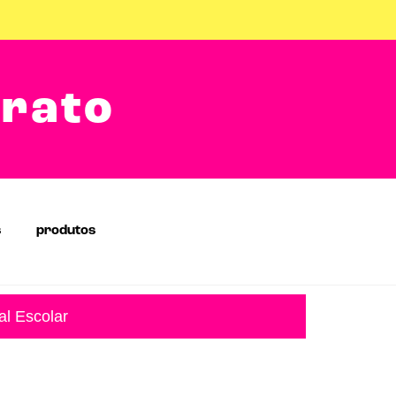
arato
s
produtos
al Escolar