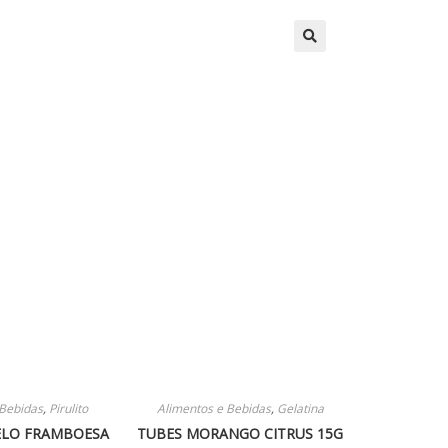
🔍
 Bebidas
,
Pirulito
Alimentos e Bebidas
,
Gelatina
ELO FRAMBOESA
TUBES MORANGO CITRUS 15G