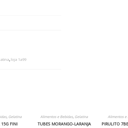
atina
,
loja 1a99
idas
,
Gelatina
Alimentos e Bebidas
,
Gelatina
Alimentos e
15G FINI
TUBES MORANGO-LARANJA
PIRULITO 7B