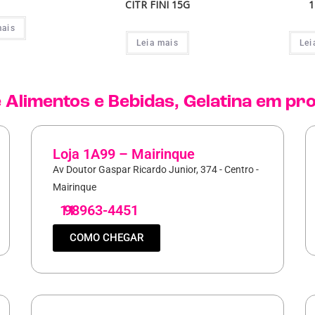
CITR FINI 15G
1
mais
Leia mais
Lei
e
Alimentos e Bebidas
,
Gelatina
em pr
Loja 1A99 – Mairinque
Av Doutor Gaspar Ricardo Junior, 374 - Centro -
Mairinque
11
98963-4451
COMO CHEGAR