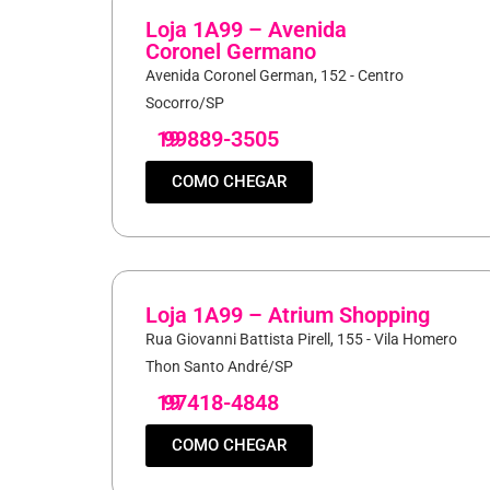
Loja 1A99 – Avenida
Coronel Germano
Avenida Coronel German, 152 - Centro
Socorro/SP
19
99889-3505
COMO CHEGAR
Loja 1A99 – Atrium Shopping
Rua Giovanni Battista Pirell, 155 - Vila Homero
Thon Santo André/SP
19
97418-4848
COMO CHEGAR