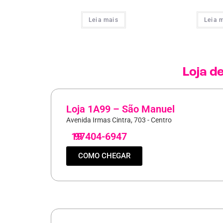
Leia mais
Leia 
Loja d
Loja 1A99 – São Manuel
Avenida Irmas Cintra, 703 - Centro
19
97404-6947
COMO CHEGAR