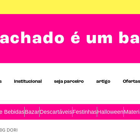
achado é um b
s
institucional
seja parceiro
artigo
Oferta
 e Bebidas
Bazar
Descartáveis
Festinhas
Halloween
Materi
0G DORI