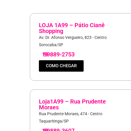
LOJA 1A99 – Pátio Cianê
Shopping
Av. Dr. Afonso Vergueiro, 823 - Centro
Sorocaba/SP
19
99889-2753
COMO CHEGAR
Loja1A99 – Rua Prudente
Moraes
Rua Prudente Moraes, 474 - Centro
Taquaritinga/SP
19
99889-3607