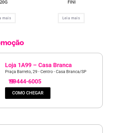
20G
FINI
a mais
Leia mais
omoção
Loja 1A99 – Casa Branca
Praça Barreto, 29 - Centro - Casa Branca/SP
19
99444-6005
COMO CHEGAR