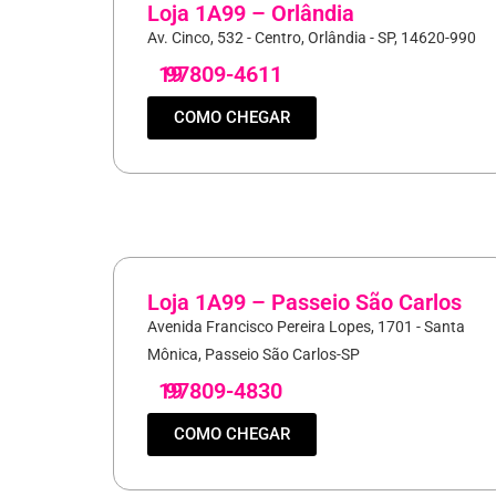
Loja 1A99 – Orlândia
Av. Cinco, 532 - Centro, Orlândia - SP, 14620-990
19
97809-4611
COMO CHEGAR
Loja 1A99 – Passeio São Carlos
Avenida Francisco Pereira Lopes, 1701 - Santa
Mônica, Passeio São Carlos-SP
19
97809-4830
COMO CHEGAR