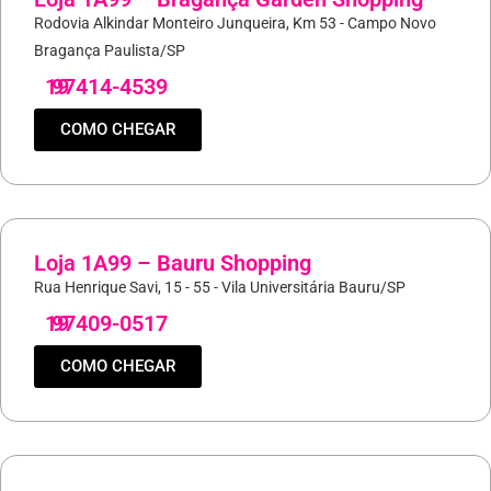
Rodovia Alkindar Monteiro Junqueira, Km 53 - Campo Novo
Bragança Paulista/SP
19
97414-4539
COMO CHEGAR
Loja 1A99 – Bauru Shopping
Rua Henrique Savi, 15 - 55 - Vila Universitária Bauru/SP
19
97409-0517
COMO CHEGAR