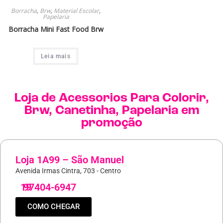
Borracha
,
Brw
,
Material Escolar
,
Papelaria
Borracha Mini Fast Food Brw
Leia mais
Loja de
Acessorios Para Colorir
,
Brw
,
Canetinha
,
Papelaria
em
promoção
Loja 1A99 – São Manuel
Avenida Irmas Cintra, 703 - Centro
19
97404-6947
COMO CHEGAR