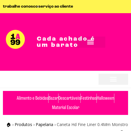
trabalhe conosco
serviço ao cliente
Cada achado é
um barato
seja parceiro
seja parceiro
Alimento e Bebidas
Bazar
Descartáveis
Festinhas
Halloween
Material Escolar
🏠
›
Produtos
›
Papelaria
›
Caneta Hd Fine Liner 0.4Mm Monstro