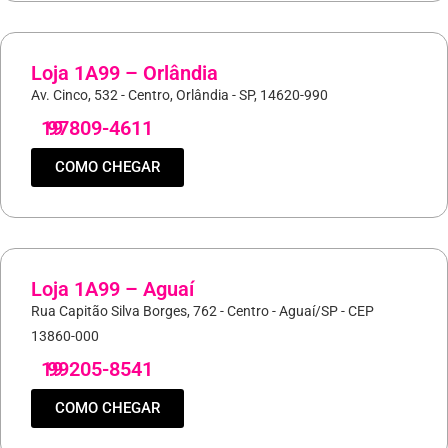
Loja 1A99 – Orlândia
Av. Cinco, 532 - Centro, Orlândia - SP, 14620-990
19
97809-4611
COMO CHEGAR
Loja 1A99 – Aguaí
Rua Capitão Silva Borges, 762 - Centro - Aguaí/SP - CEP
13860-000
19
99205-8541
COMO CHEGAR