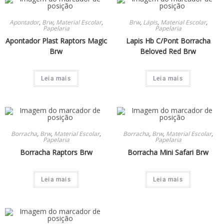
Apontador
,
Brw
,
Material Escolar
,
Brw
,
Lápis
,
Material Escolar
,
Papelaria
Papelaria
Apontador Plast Raptors Magic
Lapis Hb C/Pont Borracha
Brw
Beloved Red Brw
Leia mais
Leia mais
Borracha
,
Brw
,
Material Escolar
,
Borracha
,
Brw
,
Material Escolar
,
Papelaria
Papelaria
Borracha Raptors Brw
Borracha Mini Safari Brw
Leia mais
Leia mais