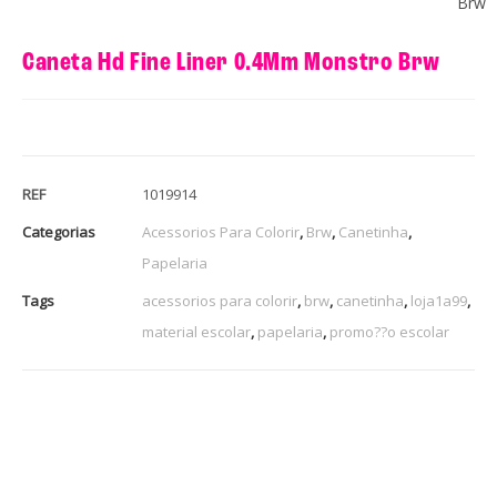
Brw
Caneta Hd Fine Liner 0.4Mm Monstro Brw
REF
1019914
Categorias
Acessorios Para Colorir
,
Brw
,
Canetinha
,
Papelaria
Tags
acessorios para colorir
,
brw
,
canetinha
,
loja1a99
,
material escolar
,
papelaria
,
promo??o escolar