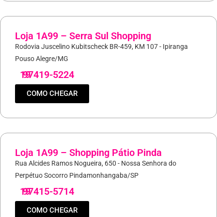
Loja 1A99 – Serra Sul Shopping
Rodovia Juscelino Kubitscheck BR-459, KM 107 - Ipiranga
Pouso Alegre/MG
19
97419-5224
COMO CHEGAR
Loja 1A99 – Shopping Pátio Pinda
Rua Alcides Ramos Nogueira, 650 - Nossa Senhora do
Perpétuo Socorro Pindamonhangaba/SP
19
97415-5714
COMO CHEGAR