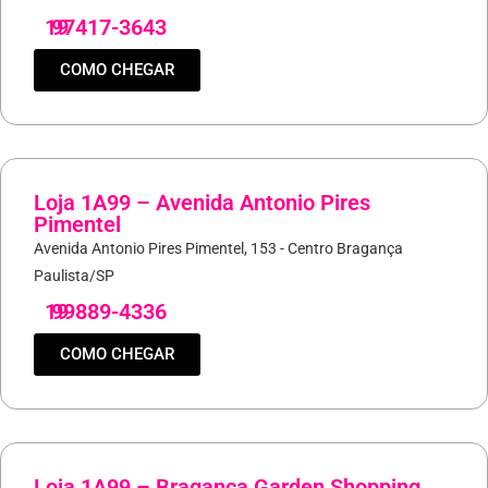
19
97417-3643
COMO CHEGAR
Loja 1A99 – Avenida Antonio Pires
Pimentel
Avenida Antonio Pires Pimentel, 153 - Centro Bragança
Paulista/SP
19
99889-4336
COMO CHEGAR
Loja 1A99 – Bragança Garden Shopping