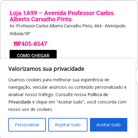
Loja 1A99 – Avenida Professor Carlos
Alberto Carvalho Pinto
Av. Professor Carlos Alberto Carvalho Pinto, 464 - Alvinópolis
Atibaia/SP
19
97405-8547
COMO CHEGAR
Valorizamos sua privacidade
Usamos cookies para melhorar sua experiência de
navegação, veicular anúncios ou conteúdo personalizado e
Loja 1A99 – Shopping Praça Nova
analisar nosso tráfego. Consulte nossa
Política de
Av. Carlos Pereira da Silva, 6000 - Jardim Guanabara
Privacidade
e clique em "Aceitar tudo", você concorda com
Araçatuba/SP
nosso uso de cookies.
19
97414-5412
Personalizar
Rejeitar tudo
Aceitar tudo
COMO CHEGAR