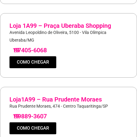
Loja 1A99 – Praça Uberaba Shopping
Avenida Leopoldino de Oliveira, 5100 - Vila Olímpica
Uberaba/MG
19
97405-6068
COMO CHEGAR
Loja1A99 – Rua Prudente Moraes
Rua Prudente Moraes, 474 - Centro Taquaritinga/SP
19
99889-3607
COMO CHEGAR