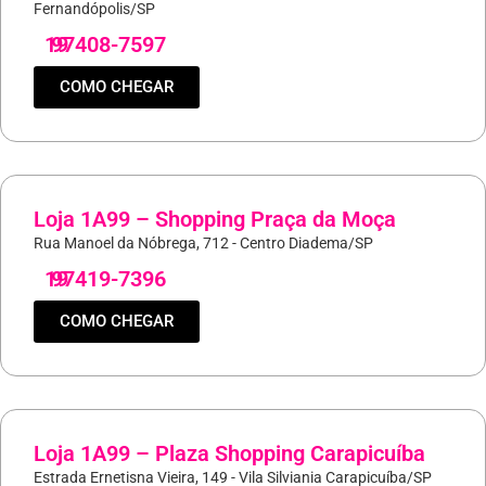
Fernandópolis/SP
19
97408-7597
COMO CHEGAR
Loja 1A99 – Shopping Praça da Moça
Rua Manoel da Nóbrega, 712 - Centro Diadema/SP
19
97419-7396
COMO CHEGAR
Loja 1A99 – Plaza Shopping Carapicuíba
Estrada Ernetisna Vieira, 149 - Vila Silviania Carapicuíba/SP