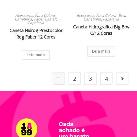
Acessorios Para Colorir
,
Acessorios Para Colorir
,
Brw
,
Canetinha
,
Faber Castell
,
Canetinha
,
Papelaria
Papelaria
Caneta Hidrografica Big Brw
Caneta Hidrog Prestocolor
C/12 Cores
Reg Faber 12 Cores
Leia mais
Leia mais
1
2
3
4
Cada
achado é
um barato