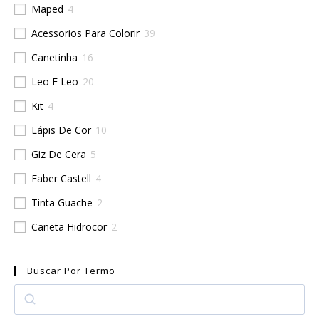
Maped
4
Acessorios Para Colorir
39
Canetinha
16
Leo E Leo
20
Kit
4
Lápis De Cor
10
Giz De Cera
5
Faber Castell
4
Tinta Guache
2
Caneta Hidrocor
2
Buscar Por Termo