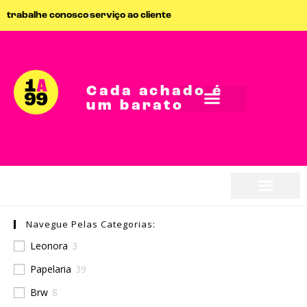
trabalhe conosco
serviço ao cliente
Cada achado é
um barato
Navegue Pelas Categorias:
Leonora
3
Papelaria
39
Brw
8