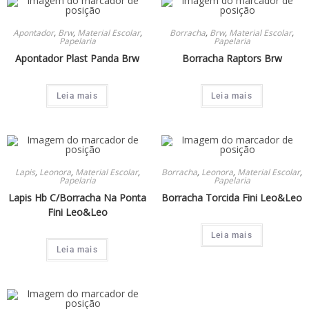
Apontador
,
Brw
,
Material Escolar
,
Borracha
,
Brw
,
Material Escolar
,
Papelaria
Papelaria
Apontador Plast Panda Brw
Borracha Raptors Brw
Leia mais
Leia mais
Lapis
,
Leonora
,
Material Escolar
,
Borracha
,
Leonora
,
Material Escolar
,
Papelaria
Papelaria
Lapis Hb C/Borracha Na Ponta
Borracha Torcida Fini Leo&Leo
Fini Leo&Leo
Leia mais
Leia mais