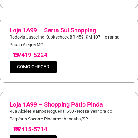
Loja 1A99 – Serra Sul Shopping
Rodovia Juscelino Kubitscheck BR-459, KM 107 - Ipiranga
Pouso Alegre/MG
19
97419-5224
COMO CHEGAR
Loja 1A99 – Shopping Pátio Pinda
Rua Alcides Ramos Nogueira, 650 - Nossa Senhora do
Perpétuo Socorro Pindamonhangaba/SP
19
97415-5714