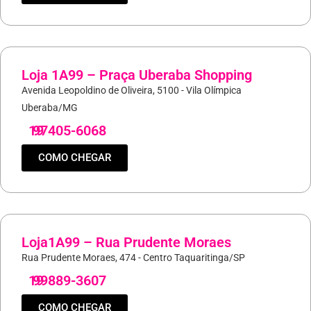
Loja 1A99 – Praça Uberaba Shopping
Avenida Leopoldino de Oliveira, 5100 - Vila Olímpica
Uberaba/MG
19
97405-6068
COMO CHEGAR
Loja1A99 – Rua Prudente Moraes
Rua Prudente Moraes, 474 - Centro Taquaritinga/SP
19
99889-3607
COMO CHEGAR