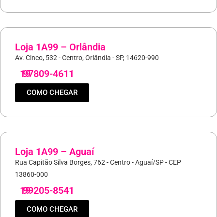
Loja 1A99 – Orlândia
Av. Cinco, 532 - Centro, Orlândia - SP, 14620-990
19
97809-4611
COMO CHEGAR
Loja 1A99 – Aguaí
Rua Capitão Silva Borges, 762 - Centro - Aguaí/SP - CEP
13860-000
19
99205-8541
COMO CHEGAR