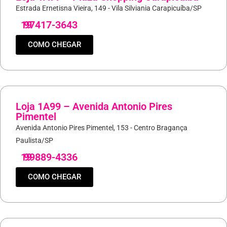
Estrada Ernetisna Vieira, 149 - Vila Silviania Carapicuíba/SP
19
97417-3643
COMO CHEGAR
Loja 1A99 – Avenida Antonio Pires
Pimentel
Avenida Antonio Pires Pimentel, 153 - Centro Bragança
Paulista/SP
19
99889-4336
COMO CHEGAR