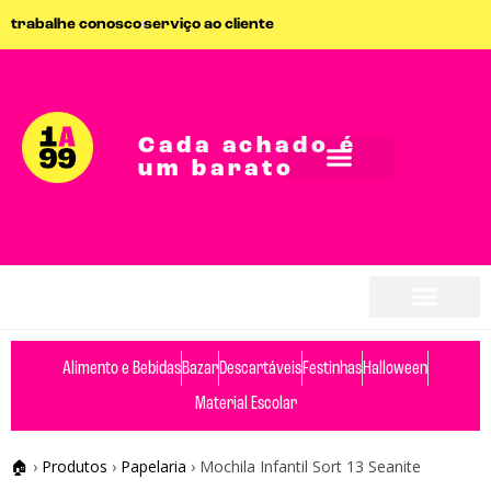
trabalhe conosco
serviço ao cliente
Cada achado é
um barato
seja parceiro
seja parceiro
Alimento e Bebidas
Bazar
Descartáveis
Festinhas
Halloween
Material Escolar
🏠
›
Produtos
›
Papelaria
›
Mochila Infantil Sort 13 Seanite