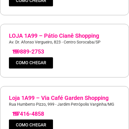
COMO CHEGAR
LOJA 1A99 – Pátio Cianê Shopping
Av. Dr. Afonso Vergueiro, 823 - Centro Sorocaba/SP
19
99889-2753
COMO CHEGAR
Loja 1A99 – Via Café Garden Shopping
Rua Humberto Pizzo, 999 - Jardim Petrópolis Varginha/MG
19
97416-4858
COMO CHEGAR