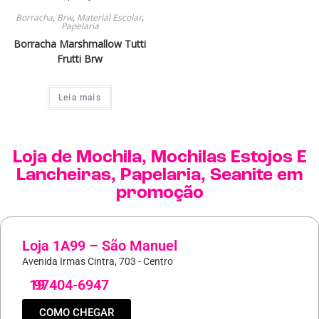
Borracha
,
Brw
,
Material Escolar
,
Papelaria
Borracha Marshmallow Tutti
Frutti Brw
Leia mais
Loja de
Mochila
,
Mochilas Estojos E
Lancheiras
,
Papelaria
,
Seanite
em
promoção
Loja 1A99 – São Manuel
Avenida Irmas Cintra, 703 - Centro
19
97404-6947
COMO CHEGAR