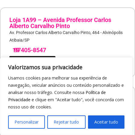
Loja 1A99 – Avenida Professor Carlos
Alberto Carvalho Pinto
Av. Professor Carlos Alberto Carvalho Pinto, 464 - Alvinópolis
Atibaia/SP
19
97405-8547
COMO CHEGAR
Valorizamos sua privacidade
Usamos cookies para melhorar sua experiência de
navegação, veicular anúncios ou conteúdo personalizado e
analisar nosso tráfego. Consulte nossa
Política de
Loja 1A99 – Shopping Praça Nova
Privacidade
e clique em "Aceitar tudo", você concorda com
Av. Carlos Pereira da Silva, 6000 - Jardim Guanabara
nosso uso de cookies.
Araçatuba/SP
Personalizar
Rejeitar tudo
Aceitar tudo
19
97414-5412
COMO CHEGAR