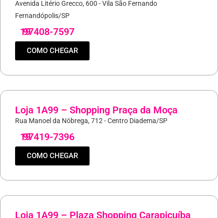
Avenida Litério Grecco, 600 - Vila São Fernando
Fernandópolis/SP
19
97408-7597
COMO CHEGAR
Loja 1A99 – Shopping Praça da Moça
Rua Manoel da Nóbrega, 712 - Centro Diadema/SP
19
97419-7396
COMO CHEGAR
Loja 1A99 – Plaza Shopping Carapicuíba