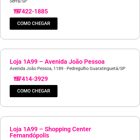
Serra/SP
19
97422-1885
COMO CHEGAR
Loja 1A99 – Avenida João Pessoa
Avenida João Pessoa, 1189 - Pedregulho Guaratinguetá/SP
19
97414-3929
COMO CHEGAR
Loja 1A99 – Shopping Center
Fernandópolis