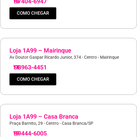
19
97404-6947
COMO CHEGAR
Loja 1A99 – Mairinque
Av Doutor Gaspar Ricardo Junior, 374 - Centro - Mairinque
11
98963-4451
COMO CHEGAR
Loja 1A99 – Casa Branca
Praça Barreto, 29 - Centro - Casa Branca/SP
19
99444-6005