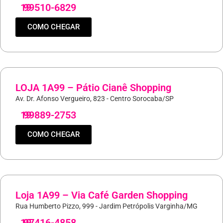
19
99510-6829
COMO CHEGAR
LOJA 1A99 – Pátio Cianê Shopping
Av. Dr. Afonso Vergueiro, 823 - Centro Sorocaba/SP
19
99889-2753
COMO CHEGAR
Loja 1A99 – Via Café Garden Shopping
Rua Humberto Pizzo, 999 - Jardim Petrópolis Varginha/MG
19
97416-4858