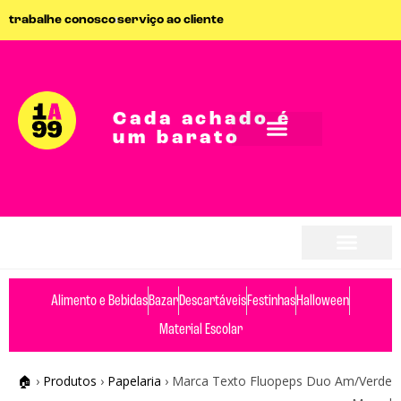
trabalhe conosco
serviço ao cliente
Cada achado é
um barato
Alimento e Bebidas
Bazar
Descartáveis
Festinhas
Halloween
Material Escolar
🏠
›
Produtos
›
Papelaria
›
Marca Texto Fluopeps Duo Am/Verde