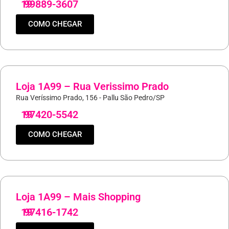
19
99889-3607
COMO CHEGAR
Loja 1A99 – Rua Verissimo Prado
Rua Veríssimo Prado, 156 - Pallu São Pedro/SP
19
97420-5542
COMO CHEGAR
Loja 1A99 – Mais Shopping
19
97416-1742