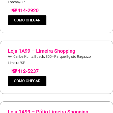
Lorena/SP
19
97414-2920
COMO CHEGAR
Loja 1A99 – Limeira Shopping
Av. Carlos Kuntz Busch, 800 - Parque Egisto Ragazzo
Limeira/SP
19
97412-5237
COMO CHEGAR
Loja 1A99 – Pátio Limeira Shopping