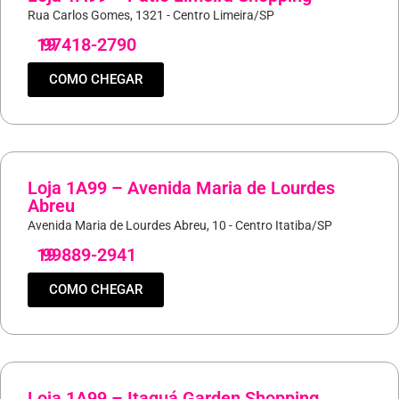
Rua Carlos Gomes, 1321 - Centro Limeira/SP
19
97418-2790
COMO CHEGAR
Loja 1A99 – Avenida Maria de Lourdes
Abreu
Avenida Maria de Lourdes Abreu, 10 - Centro Itatiba/SP
19
99889-2941
COMO CHEGAR
Loja 1A99 – Itaquá Garden Shopping