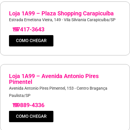
Loja 1A99 – Plaza Shopping Carapicuíba
Estrada Ernetisna Vieira, 149 - Vila Silviania Carapicuíba/SP
19
97417-3643
COMO CHEGAR
Loja 1A99 – Avenida Antonio Pires
Pimentel
Avenida Antonio Pires Pimentel, 153 - Centro Bragança
Paulista/SP
19
99889-4336
COMO CHEGAR