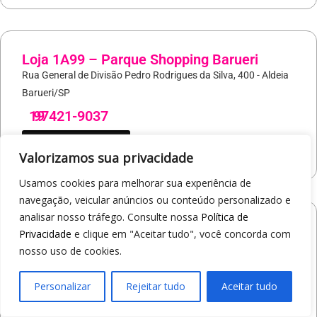
Loja 1A99 – Parque Shopping Barueri
Rua General de Divisão Pedro Rodrigues da Silva, 400 - Aldeia
Barueri/SP
19
97421-9037
COMO CHEGAR
Valorizamos sua privacidade
Usamos cookies para melhorar sua experiência de
navegação, veicular anúncios ou conteúdo personalizado e
analisar nosso tráfego. Consulte nossa
Política de
Loja 1A99 – North Shopping Barretos
Privacidade
e clique em "Aceitar tudo", você concorda com
Via Conselheiro Antonio Prado, 1400 - Pedro Cavaline
nosso uso de cookies.
Barretos/SP
19
97407-5840
Personalizar
Rejeitar tudo
Aceitar tudo
COMO CHEGAR