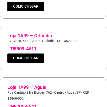
COMO CHEGAR
Loja 1A99 – Orlândia
Av. Cinco, 532 - Centro, Orlândia - SP, 14620-990
19
97809-4611
COMO CHEGAR
Loja 1A99 – Aguaí
Rua Capitão Silva Borges, 762 - Centro - Aguaí/SP - CEP
13860-000
19
99205-8541