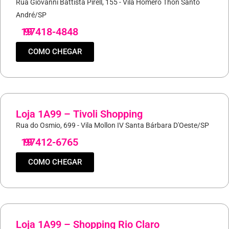
Rua Giovanni Battista Pirell, 155 - Vila Homero Thon Santo
André/SP
19
97418-4848
COMO CHEGAR
Loja 1A99 – Tivoli Shopping
Rua do Osmio, 699 - Vila Mollon IV Santa Bárbara D'Oeste/SP
19
97412-6765
COMO CHEGAR
Loja 1A99 – Shopping Rio Claro