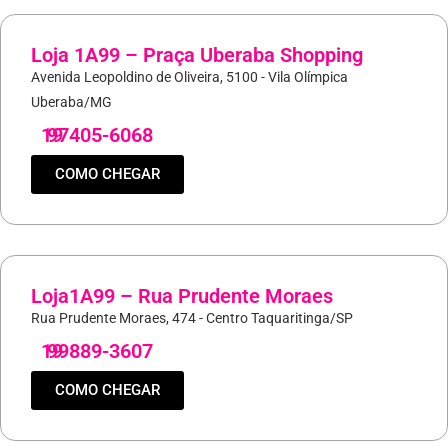
Loja 1A99 – Praça Uberaba Shopping
Avenida Leopoldino de Oliveira, 5100 - Vila Olímpica
Uberaba/MG
19
97405-6068
COMO CHEGAR
Loja1A99 – Rua Prudente Moraes
Rua Prudente Moraes, 474 - Centro Taquaritinga/SP
19
99889-3607
COMO CHEGAR