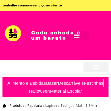
trabalhe conosco
serviço ao cliente
Cada achado é
um barato
seja parceiro
seja parceiro
Alimento e Bebidas
Bazar
Descartáveis
Festinhas
Halloween
Material Escolar
🏠
›
Produtos
›
Papelaria
›
Lapiseira Tech Job Molin 1,3Mm