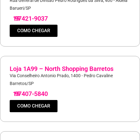
Rua General de Divisão Pedro Rodrigues da Silva, 400 - Aldeia
Barueri/SP
19
97421-9037
COMO CHEGAR
Loja 1A99 – North Shopping Barretos
Via Conselheiro Antonio Prado, 1400 - Pedro Cavaline
Barretos/SP
19
97407-5840
COMO CHEGAR