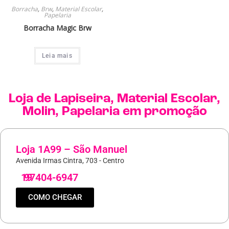
Borracha
,
Brw
,
Material Escolar
,
Papelaria
Borracha Magic Brw
Leia mais
Loja de
Lapiseira
,
Material Escolar
,
Molin
,
Papelaria
em promoção
Loja 1A99 – São Manuel
Avenida Irmas Cintra, 703 - Centro
19
97404-6947
COMO CHEGAR