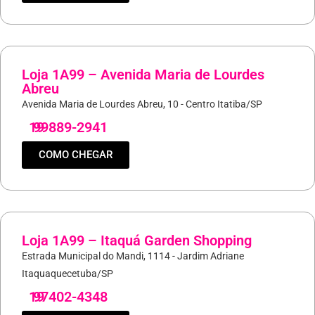
Loja 1A99 – Avenida Maria de Lourdes
Abreu
Avenida Maria de Lourdes Abreu, 10 - Centro Itatiba/SP
19
99889-2941
COMO CHEGAR
Loja 1A99 – Itaquá Garden Shopping
Estrada Municipal do Mandi, 1114 - Jardim Adriane
Itaquaquecetuba/SP
19
97402-4348