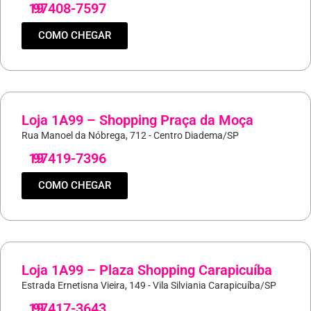
19
97408-7597
COMO CHEGAR
Loja 1A99 – Shopping Praça da Moça
Rua Manoel da Nóbrega, 712 - Centro Diadema/SP
19
97419-7396
COMO CHEGAR
Loja 1A99 – Plaza Shopping Carapicuíba
Estrada Ernetisna Vieira, 149 - Vila Silviania Carapicuíba/SP
19
97417-3643