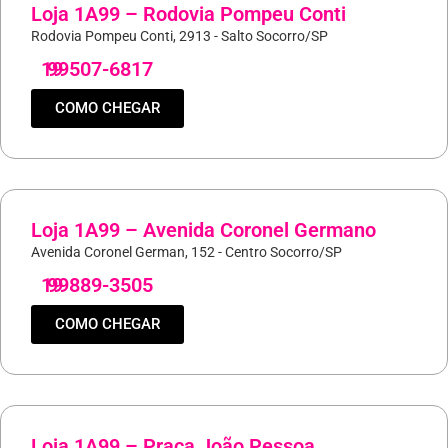
Loja 1A99 – Rodovia Pompeu Conti
Rodovia Pompeu Conti, 2913 - Salto Socorro/SP
19
99507-6817
COMO CHEGAR
Loja 1A99 – Avenida Coronel Germano
Avenida Coronel German, 152 - Centro Socorro/SP
19
99889-3505
COMO CHEGAR
Loja 1A99 – Praça João Pessoa