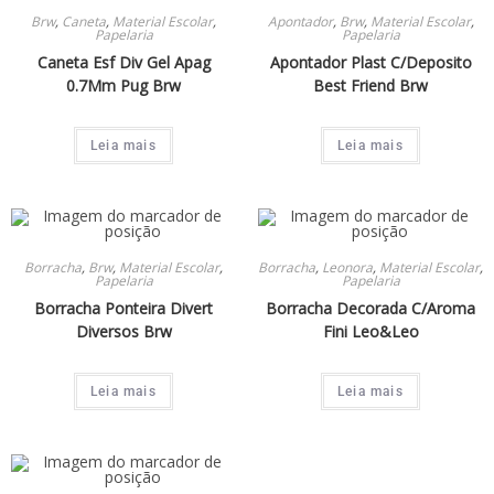
Brw
,
Caneta
,
Material Escolar
,
Apontador
,
Brw
,
Material Escolar
,
Papelaria
Papelaria
Caneta Esf Div Gel Apag
Apontador Plast C/Deposito
0.7Mm Pug Brw
Best Friend Brw
Leia mais
Leia mais
Borracha
,
Brw
,
Material Escolar
,
Borracha
,
Leonora
,
Material Escolar
,
Papelaria
Papelaria
Borracha Ponteira Divert
Borracha Decorada C/Aroma
Diversos Brw
Fini Leo&Leo
Leia mais
Leia mais