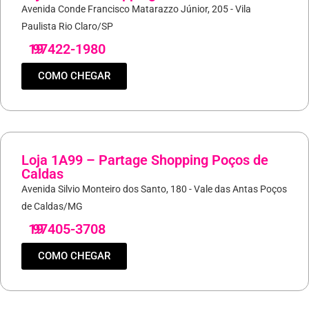
Avenida Conde Francisco Matarazzo Júnior, 205 - Vila
Paulista Rio Claro/SP
19
97422-1980
COMO CHEGAR
Loja 1A99 – Partage Shopping Poços de
Caldas
Avenida Silvio Monteiro dos Santo, 180 - Vale das Antas Poços
de Caldas/MG
19
97405-3708
COMO CHEGAR