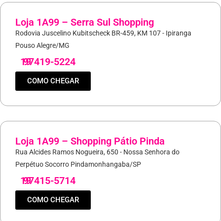
Loja 1A99 – Serra Sul Shopping
Rodovia Juscelino Kubitscheck BR-459, KM 107 - Ipiranga
Pouso Alegre/MG
19
97419-5224
COMO CHEGAR
Loja 1A99 – Shopping Pátio Pinda
Rua Alcides Ramos Nogueira, 650 - Nossa Senhora do
Perpétuo Socorro Pindamonhangaba/SP
19
97415-5714
COMO CHEGAR