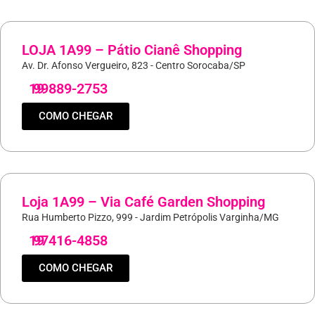
LOJA 1A99 – Pátio Cianê Shopping
Av. Dr. Afonso Vergueiro, 823 - Centro Sorocaba/SP
19
99889-2753
COMO CHEGAR
Loja 1A99 – Via Café Garden Shopping
Rua Humberto Pizzo, 999 - Jardim Petrópolis Varginha/MG
19
97416-4858
COMO CHEGAR