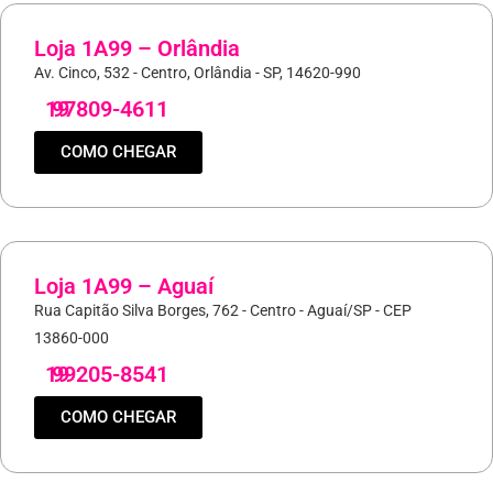
Loja 1A99 – Orlândia
Av. Cinco, 532 - Centro, Orlândia - SP, 14620-990
19
97809-4611
COMO CHEGAR
Loja 1A99 – Aguaí
Rua Capitão Silva Borges, 762 - Centro - Aguaí/SP - CEP
13860-000
19
99205-8541
COMO CHEGAR