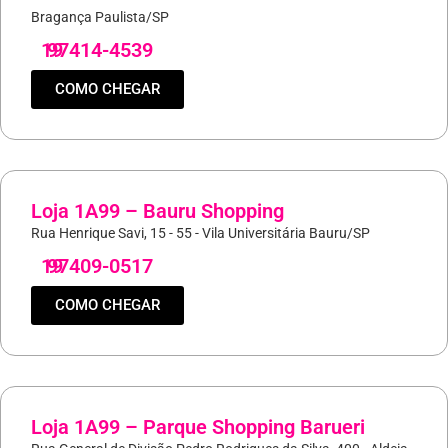
Bragança Paulista/SP
19
97414-4539
COMO CHEGAR
Loja 1A99 – Bauru Shopping
Rua Henrique Savi, 15 - 55 - Vila Universitária Bauru/SP
19
97409-0517
COMO CHEGAR
Loja 1A99 – Parque Shopping Barueri