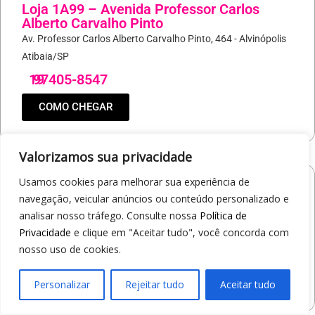
Loja 1A99 – Avenida Professor Carlos
Alberto Carvalho Pinto
Av. Professor Carlos Alberto Carvalho Pinto, 464 - Alvinópolis
Atibaia/SP
19
97405-8547
COMO CHEGAR
Valorizamos sua privacidade
Usamos cookies para melhorar sua experiência de
Loja 1A99 – Shopping Praça Nova
navegação, veicular anúncios ou conteúdo personalizado e
Av. Carlos Pereira da Silva, 6000 - Jardim Guanabara
analisar nosso tráfego. Consulte nossa
Política de
Araçatuba/SP
Privacidade
e clique em "Aceitar tudo", você concorda com
19
97414-5412
nosso uso de cookies.
COMO CHEGAR
Personalizar
Rejeitar tudo
Aceitar tudo