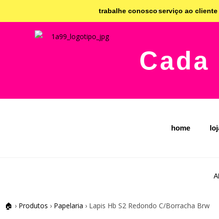
trabalhe conosco
serviço ao cliente
Cada 
home
lo
A
🏠
›
Produtos
›
Papelaria
›
Lapis Hb S2 Redondo C/Borracha Brw