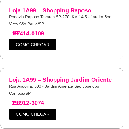
Loja 1A99 – Shopping Raposo
Rodovia Raposo Tavares SP-270, KM 14,5 - Jardim Boa
Vista São Paulo/SP
19
97414-0109
COMO CHEGAR
Loja 1A99 – Shopping Jardim Oriente
Rua Andorra, 500 - Jardim América São José dos
Campos/SP
19
98912-3074
COMO CHEGAR