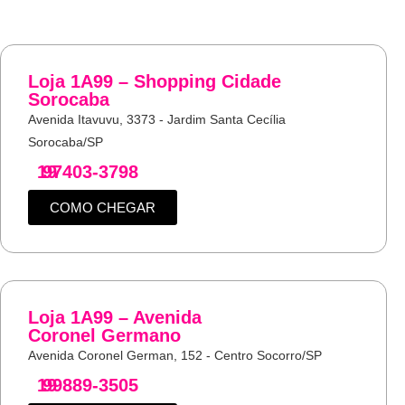
Loja 1A99 – Shopping Cidade
Sorocaba
Avenida Itavuvu, 3373 - Jardim Santa Cecília
Sorocaba/SP
19
97403-3798
COMO CHEGAR
Loja 1A99 – Avenida
Coronel Germano
Avenida Coronel German, 152 - Centro Socorro/SP
19
99889-3505