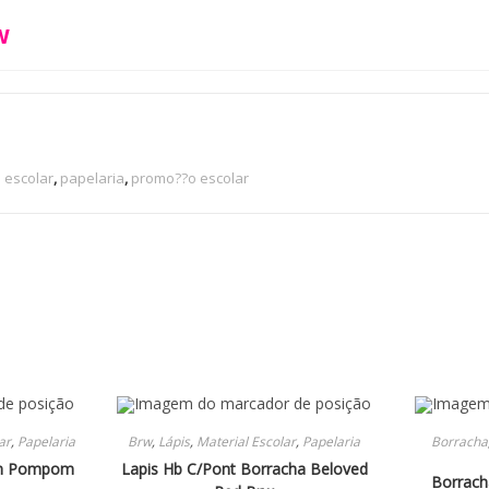
w
 escolar
,
papelaria
,
promo??o escolar
ar
,
Papelaria
Brw
,
Lápis
,
Material Escolar
,
Papelaria
Borracha
7Mm Pompom
Lapis Hb C/Pont Borracha Beloved
Borrach