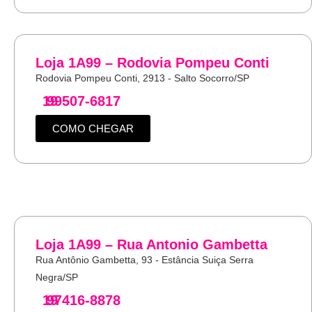
Loja 1A99 – Rodovia Pompeu Conti
Rodovia Pompeu Conti, 2913 - Salto Socorro/SP
19
99507-6817
COMO CHEGAR
Loja 1A99 – Rua Antonio Gambetta
Rua Antônio Gambetta, 93 - Estância Suiça Serra
Negra/SP
19
97416-8878