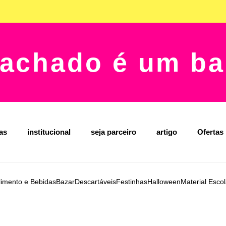
achado é um ba
jas
institucional
seja parceiro
artigo
Ofertas
limento e Bebidas
Bazar
Descartáveis
Festinhas
Halloween
Material Escol