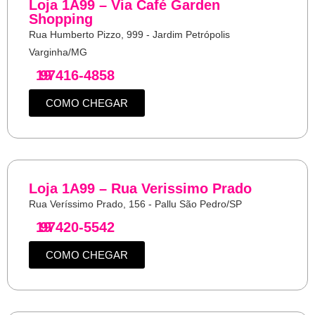
Loja 1A99 – Via Café Garden
Shopping
Rua Humberto Pizzo, 999 - Jardim Petrópolis
Varginha/MG
19
97416-4858
COMO CHEGAR
Loja 1A99 – Rua Verissimo Prado
Rua Veríssimo Prado, 156 - Pallu São Pedro/SP
19
97420-5542
COMO CHEGAR