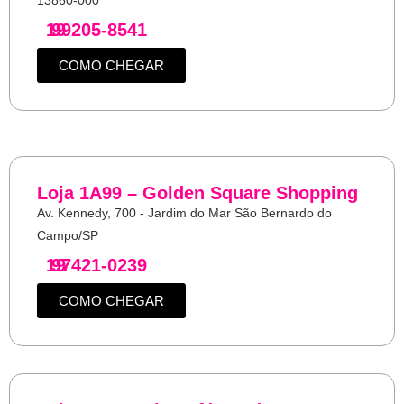
13860-000
19
99205-8541
COMO CHEGAR
Loja 1A99 – Golden Square Shopping
Av. Kennedy, 700 - Jardim do Mar São Bernardo do
Campo/SP
19
97421-0239
COMO CHEGAR