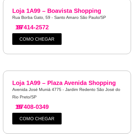
Loja 1A99 – Boavista Shopping
Rua Borba Gato, 59 - Santo Amaro São Paulo/SP
19
97414-2572
COMO CHEGAR
Loja 1A99 – Plaza Avenida Shopping
Avenida José Muniá 4775 - Jardim Redento São José do
Rio Preto/SP
19
97408-0349
COMO CHEGAR