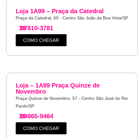
Loja 1A99 – Praça da Catedral
Praça da Catedral, 60 - Centro São João da Boa Vista/SP
19
97810-3781
COMO CHEGAR
Loja – 1A99 Praça Quinze de
Novembro
Praça Quinze de Novembro, 57 - Centro São José do Rio
Pardo/SP
19
99865-9464
COMO CHEGAR