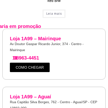
Red Brw
Leia mais
aria
em promoção
Loja 1A99 – Mairinque
Av Doutor Gaspar Ricardo Junior, 374 - Centro -
Mairinque
11
98963-4451
COMO CHEGAR
Loja 1A99 – Aguaí
Rua Capitão Silva Borges, 762 - Centro - Aguaí/SP - CEP