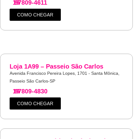
19
97809-4611
COMO CHEGAR
Loja 1A99 – Passeio São Carlos
Avenida Francisco Pereira Lopes, 1701 - Santa Mônica,
Passeio São Carlos-SP
19
97809-4830
COMO CHEGAR