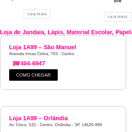
Brw
Leia mais
Leia mais
Loja de
Jandaia
,
Lápis
,
Material Escolar
,
Papel
Loja 1A99 – São Manuel
Avenida Irmas Cintra, 703 - Centro
19
97404-6947
COMO CHEGAR
Loja 1A99 – Orlândia
Av. Cinco, 532 - Centro, Orlândia - SP, 14620-990