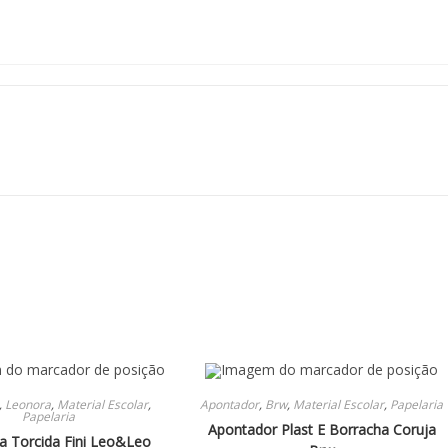
,
Leonora
,
Material Escolar
,
Apontador
,
Brw
,
Material Escolar
,
Papelaria
Papelaria
Apontador Plast E Borracha Coruja
a Torcida Fini Leo&Leo