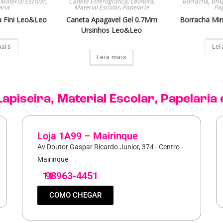
Material Escolar
,
Caneta Esferografica
,
Leonora
,
Borracha
,
Brw
aria
Material Escolar
,
Papelaria
Pap
a Fini Leo&Leo
Caneta Apagavel Gel 0.7Mm
Borracha Min
Ursinhos Leo&Leo
mais
Lei
Leia mais
Lapiseira
,
Material Escolar
,
Papelaria
Loja 1A99 – Mairinque
Av Doutor Gaspar Ricardo Junior, 374 - Centro -
Mairinque
11
98963-4451
COMO CHEGAR