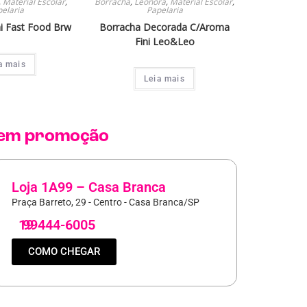
,
Material Escolar
,
Borracha
,
Leonora
,
Material Escolar
,
elaria
Papelaria
i Fast Food Brw
Borracha Decorada C/Aroma
Fini Leo&Leo
a mais
Leia mais
em promoção
Loja 1A99 – Casa Branca
Praça Barreto, 29 - Centro - Casa Branca/SP
19
99444-6005
COMO CHEGAR