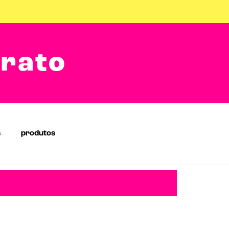
arato
s
produtos