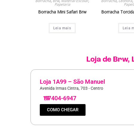
Borracha
,
Brw
,
Material Escolar
,
Borracha
,
Leonora
,
Papelaria
Papel
Borracha Mini Safari Brw
Borracha Torcid
Leia mais
Leia 
Loja de
Brw
,
Loja 1A99 – São Manuel
Avenida Irmas Cintra, 703 - Centro
19
97404-6947
COMO CHEGAR