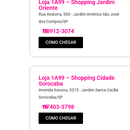
Loja 1A99 – Shopping Jardim
Oriente
Rua Andorra, 500 - Jardim América São José
dos Campos/SP
19
98912-3074
COMO CHEGAR
Loja 1A99 – Shopping Cidade
Sorocaba
Avenida Itavuvu, 3373 - Jardim Santa Cecília
Sorocaba/SP
19
97403-3798
COMO CHEGAR