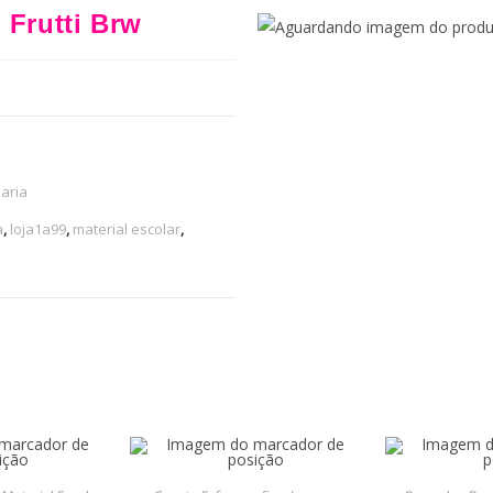
 Frutti Brw
aria
a
,
loja1a99
,
material escolar
,