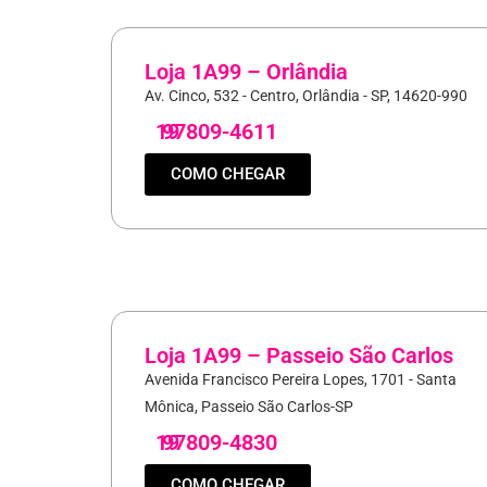
Loja 1A99 – Orlândia
Av. Cinco, 532 - Centro, Orlândia - SP, 14620-990
19
97809-4611
COMO CHEGAR
Loja 1A99 – Passeio São Carlos
Avenida Francisco Pereira Lopes, 1701 - Santa
Mônica, Passeio São Carlos-SP
19
97809-4830
COMO CHEGAR