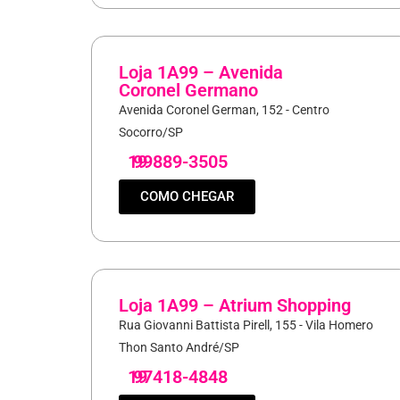
Loja 1A99 – Avenida
Coronel Germano
Avenida Coronel German, 152 - Centro
Socorro/SP
19
99889-3505
COMO CHEGAR
Loja 1A99 – Atrium Shopping
Rua Giovanni Battista Pirell, 155 - Vila Homero
Thon Santo André/SP
19
97418-4848