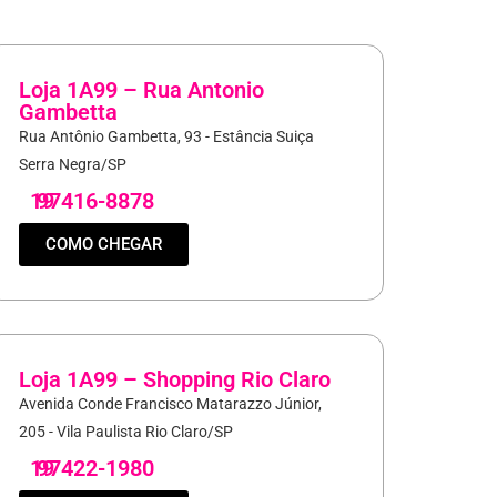
Loja 1A99 – Rua Antonio
Gambetta
Rua Antônio Gambetta, 93 - Estância Suiça
Serra Negra/SP
19
97416-8878
COMO CHEGAR
Loja 1A99 – Shopping Rio Claro
Avenida Conde Francisco Matarazzo Júnior,
205 - Vila Paulista Rio Claro/SP
19
97422-1980