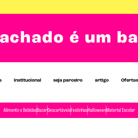
achado é um b
s
institucional
seja parceiro
artigo
Oferta
Alimento e Bebidas
Bazar
Descartáveis
Festinhas
Halloween
Material Escolar