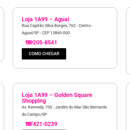
Loja 1A99 – Aguaí
Rua Capitão Silva Borges, 762 - Centro -
Aguaí/SP - CEP 13860-000
19
99205-8541
COMO CHEGAR
Loja 1A99 – Golden Square
Shopping
Av. Kennedy, 700 - Jardim do Mar São Bernardo
do Campo/SP
19
97421-0239