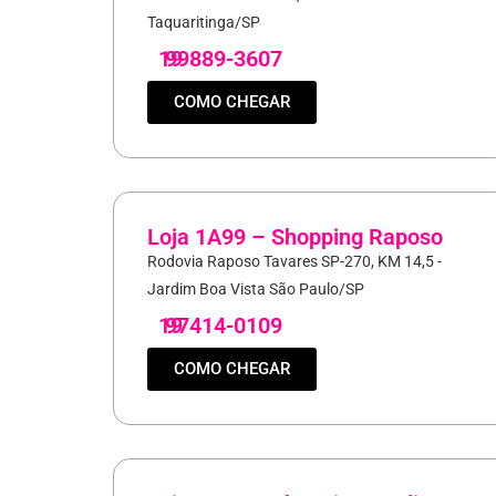
Taquaritinga/SP
19
99889-3607
COMO CHEGAR
Loja 1A99 – Shopping Raposo
Rodovia Raposo Tavares SP-270, KM 14,5 -
Jardim Boa Vista São Paulo/SP
19
97414-0109
COMO CHEGAR