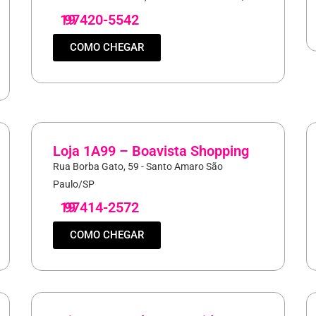
19
97420-5542
COMO CHEGAR
Loja 1A99 – Boavista Shopping
Rua Borba Gato, 59 - Santo Amaro São
Paulo/SP
19
97414-2572
COMO CHEGAR