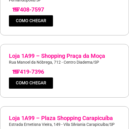
Fernandópolis/SP
19
97408-7597
COMO CHEGAR
Loja 1A99 – Shopping Praça da Moça
Rua Manoel da Nóbrega, 712 - Centro Diadema/SP
19
97419-7396
COMO CHEGAR
Loja 1A99 – Plaza Shopping Carapicuíba
Estrada Ernetisna Vieira, 149 - Vila Silviania Carapicuíba/SP