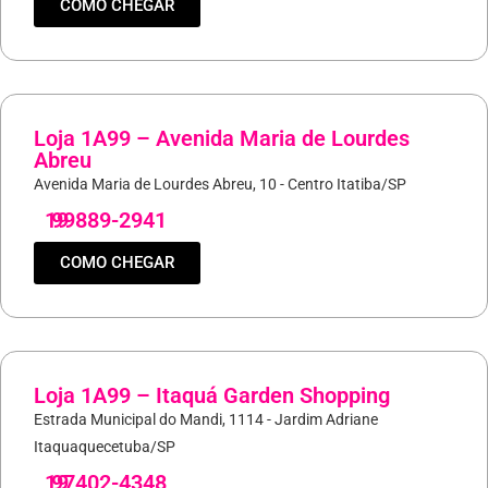
COMO CHEGAR
Loja 1A99 – Avenida Maria de Lourdes
Abreu
Avenida Maria de Lourdes Abreu, 10 - Centro Itatiba/SP
19
99889-2941
COMO CHEGAR
Loja 1A99 – Itaquá Garden Shopping
Estrada Municipal do Mandi, 1114 - Jardim Adriane
Itaquaquecetuba/SP
19
97402-4348