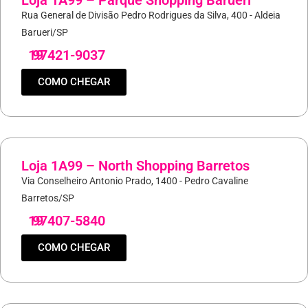
Loja 1A99 – Parque Shopping Barueri
Rua General de Divisão Pedro Rodrigues da Silva, 400 - Aldeia
Barueri/SP
19
97421-9037
COMO CHEGAR
Loja 1A99 – North Shopping Barretos
Via Conselheiro Antonio Prado, 1400 - Pedro Cavaline
Barretos/SP
19
97407-5840
COMO CHEGAR