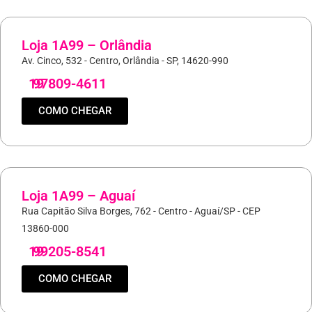
Loja 1A99 – Orlândia
Av. Cinco, 532 - Centro, Orlândia - SP, 14620-990
19
97809-4611
COMO CHEGAR
Loja 1A99 – Aguaí
Rua Capitão Silva Borges, 762 - Centro - Aguaí/SP - CEP
13860-000
19
99205-8541
COMO CHEGAR