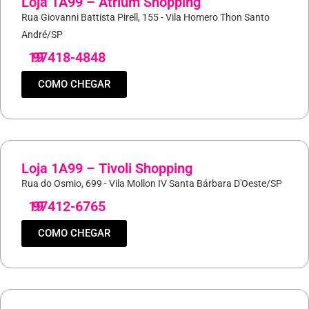
Loja 1A99 – Atrium Shopping
Rua Giovanni Battista Pirell, 155 - Vila Homero Thon Santo
André/SP
19
97418-4848
COMO CHEGAR
Loja 1A99 – Tivoli Shopping
Rua do Osmio, 699 - Vila Mollon IV Santa Bárbara D'Oeste/SP
19
97412-6765
COMO CHEGAR