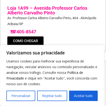
Loja 1A99 – Avenida Professor Carlos
Alberto Carvalho Pinto
Av. Professor Carlos Alberto Carvalho Pinto, 464 - Alvinópolis
Atibaia/SP
19
97405-8547
COMO CHEGAR
Valorizamos sua privacidade
Usamos cookies para melhorar sua experiência de
navegação, veicular anúncios ou conteúdo personalizado e
Loja 1A99 – Shopping Praça Nova
analisar nosso tráfego. Consulte nossa
Política de
Av. Carlos Pereira da Silva, 6000 - Jardim Guanabara
Privacidade
e clique em "Aceitar tudo", você concorda com
Araçatuba/SP
nosso uso de cookies.
19
97414-5412
Personalizar
Rejeitar tudo
Aceitar tudo
COMO CHEGAR