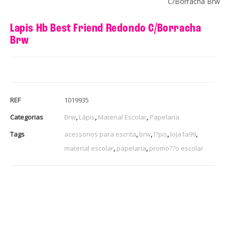
C/Borracha Brw
Lapis Hb Best Friend Redondo C/Borracha
Brw
REF
1019935
Categorias
Brw
,
Lápis
,
Material Escolar
,
Papelaria
Tags
acessorios para escrita
,
brw
,
l?pis
,
loja1a99
,
material escolar
,
papelaria
,
promo??o escolar