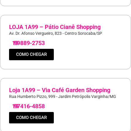
LOJA 1A99 – Pátio Cianê Shopping
Av. Dr. Afonso Vergueiro, 823 - Centro Sorocaba/SP
19
99889-2753
COMO CHEGAR
Loja 1A99 – Via Café Garden Shopping
Rua Humberto Pizzo, 999 - Jardim Petrópolis Varginha/MG
19
97416-4858
COMO CHEGAR