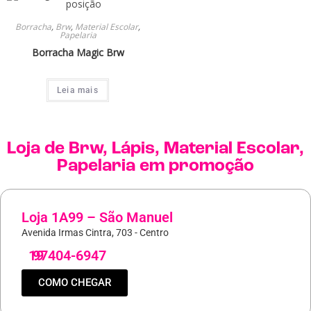
Borracha
,
Brw
,
Material Escolar
,
Papelaria
Borracha Magic Brw
Leia mais
Loja de
Brw
,
Lápis
,
Material Escolar
,
Papelaria
em promoção
Loja 1A99 – São Manuel
Avenida Irmas Cintra, 703 - Centro
19
97404-6947
COMO CHEGAR