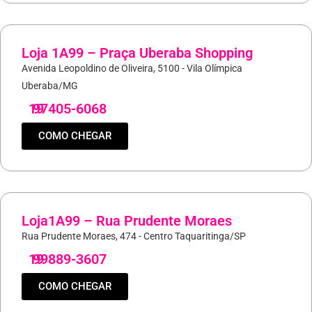
Loja 1A99 – Praça Uberaba Shopping
Avenida Leopoldino de Oliveira, 5100 - Vila Olímpica
Uberaba/MG
19
97405-6068
COMO CHEGAR
Loja1A99 – Rua Prudente Moraes
Rua Prudente Moraes, 474 - Centro Taquaritinga/SP
19
99889-3607
COMO CHEGAR