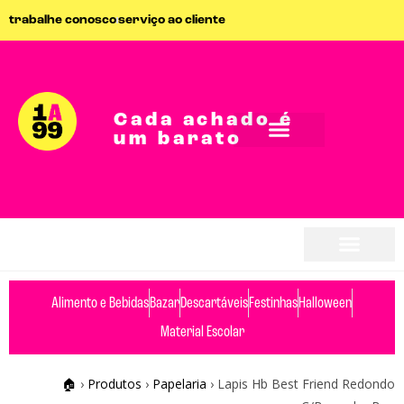
trabalhe conosco
serviço ao cliente
Cada achado é
um barato
seja parceiro
seja parceiro
Alimento e Bebidas
Bazar
Descartáveis
Festinhas
Halloween
Material Escolar
🏠
›
Produtos
›
Papelaria
›
Lapis Hb Best Friend Redondo