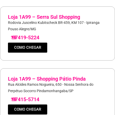
Loja 1A99 – Serra Sul Shopping
Rodovia Juscelino Kubitscheck BR-459, KM 107 - Ipiranga
Pouso Alegre/MG
19
97419-5224
COMO CHEGAR
Loja 1A99 – Shopping Pátio Pinda
Rua Alcides Ramos Nogueira, 650 - Nossa Senhora do
Perpétuo Socorro Pindamonhangaba/SP
19
97415-5714
COMO CHEGAR