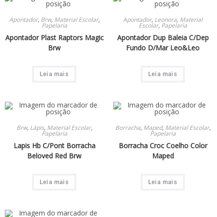
Apontador
,
Brw
,
Material Escolar
,
Apontador
,
Leonora
,
Material
Papelaria
Escolar
,
Papelaria
Apontador Plast Raptors Magic
Apontador Dup Baleia C/Dep
Brw
Fundo D/Mar Leo&Leo
Leia mais
Leia mais
Brw
,
Lápis
,
Material Escolar
,
Borracha
,
Maped
,
Material Escolar
,
Papelaria
Papelaria
Lapis Hb C/Pont Borracha
Borracha Croc Coelho Color
Beloved Red Brw
Maped
Leia mais
Leia mais