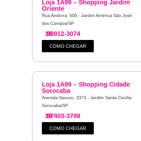
Loja 1A99 – Shopping Jardim
Oriente
Rua Andorra, 500 - Jardim América São José
dos Campos/SP
19
98912-3074
COMO CHEGAR
Loja 1A99 – Shopping Cidade
Sorocaba
Avenida Itavuvu, 3373 - Jardim Santa Cecília
Sorocaba/SP
19
97403-3798
COMO CHEGAR