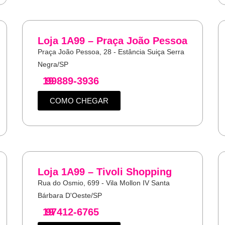
Loja 1A99 – Praça João Pessoa
Praça João Pessoa, 28 - Estância Suiça Serra
Negra/SP
19
99889-3936
COMO CHEGAR
Loja 1A99 – Tivoli Shopping
Rua do Osmio, 699 - Vila Mollon IV Santa
Bárbara D'Oeste/SP
19
97412-6765