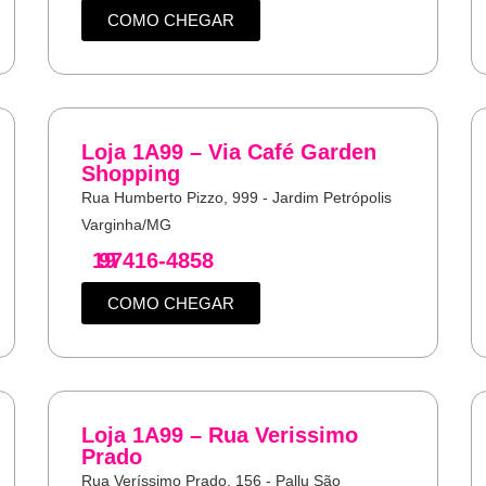
COMO CHEGAR
Loja 1A99 – Via Café Garden
Shopping
Rua Humberto Pizzo, 999 - Jardim Petrópolis
Varginha/MG
19
97416-4858
COMO CHEGAR
Loja 1A99 – Rua Verissimo
Prado
Rua Veríssimo Prado, 156 - Pallu São