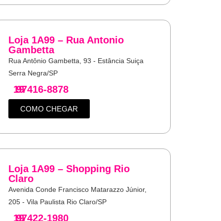
Loja 1A99 – Rua Antonio
Gambetta
Rua Antônio Gambetta, 93 - Estância Suiça
Serra Negra/SP
19
97416-8878
COMO CHEGAR
Loja 1A99 – Shopping Rio
Claro
Avenida Conde Francisco Matarazzo Júnior,
205 - Vila Paulista Rio Claro/SP
19
97422-1980