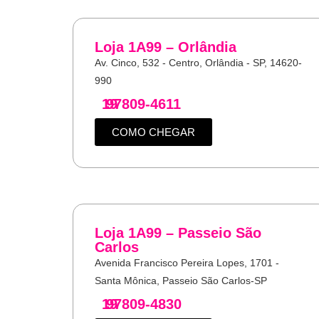
Loja 1A99 – Orlândia
Av. Cinco, 532 - Centro, Orlândia - SP, 14620-
990
19
97809-4611
COMO CHEGAR
Loja 1A99 – Passeio São
Carlos
Avenida Francisco Pereira Lopes, 1701 -
Santa Mônica, Passeio São Carlos-SP
19
97809-4830