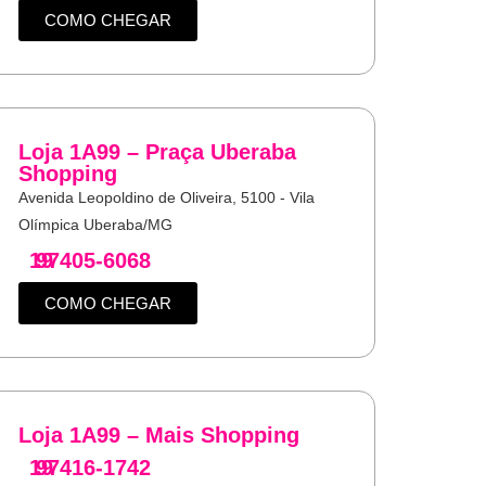
COMO CHEGAR
Loja 1A99 – Praça Uberaba
Shopping
Avenida Leopoldino de Oliveira, 5100 - Vila
Olímpica Uberaba/MG
19
97405-6068
COMO CHEGAR
Loja 1A99 – Mais Shopping
19
97416-1742