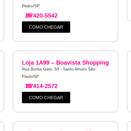
Pedro/SP
19
97420-5542
COMO CHEGAR
Loja 1A99 – Boavista Shopping
Rua Borba Gato, 59 - Santo Amaro São
Paulo/SP
19
97414-2572
COMO CHEGAR