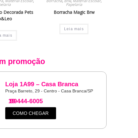
ra
,
Material Escolar
,
Borracha
,
Brw
,
Material Escolar
,
elaria
Papelaria
o Decorada Pets
Borracha Magic Brw
o&Leo
Leia mais
a mais
m promoção
Loja 1A99 – Casa Branca
Praça Barreto, 29 - Centro - Casa Branca/SP
19
99444-6005
COMO CHEGAR