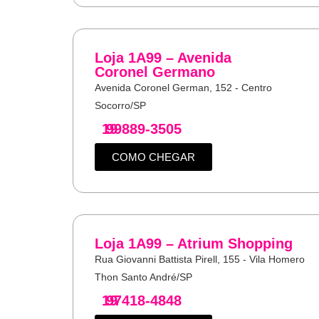
Loja 1A99 – Avenida
Coronel Germano
Avenida Coronel German, 152 - Centro
Socorro/SP
19
99889-3505
COMO CHEGAR
Loja 1A99 – Atrium Shopping
Rua Giovanni Battista Pirell, 155 - Vila Homero
Thon Santo André/SP
19
97418-4848