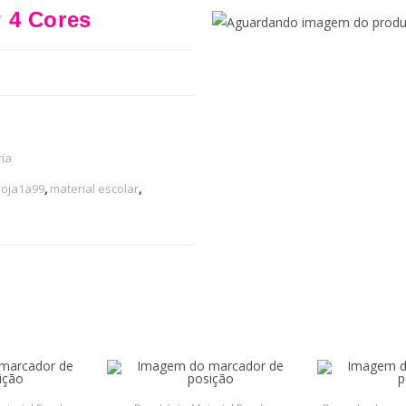
 4 Cores
ia
loja1a99
,
material escolar
,