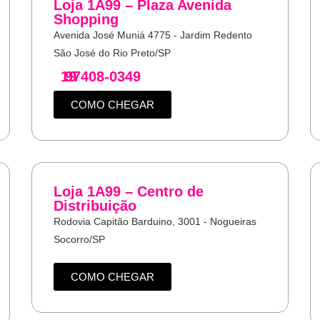
Loja 1A99 – Plaza Avenida
Shopping
Avenida José Muniá 4775 - Jardim Redento
São José do Rio Preto/SP
19
97408-0349
COMO CHEGAR
Loja 1A99 – Centro de
Distribuição
Rodovia Capitão Barduino, 3001 - Nogueiras
Socorro/SP
COMO CHEGAR