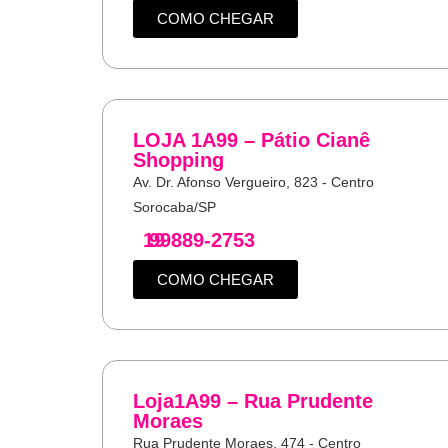
COMO CHEGAR
LOJA 1A99 – Pátio Cianê
Shopping
Av. Dr. Afonso Vergueiro, 823 - Centro
Sorocaba/SP
19
99889-2753
COMO CHEGAR
Loja1A99 – Rua Prudente
Moraes
Rua Prudente Moraes, 474 - Centro