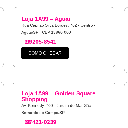
Loja 1A99 – Aguaí
Rua Capitão Silva Borges, 762 - Centro -
Aguaí/SP - CEP 13860-000
19
99205-8541
COMO CHEGAR
Loja 1A99 – Golden Square
Shopping
Av. Kennedy, 700 - Jardim do Mar São
Bernardo do Campo/SP
19
97421-0239