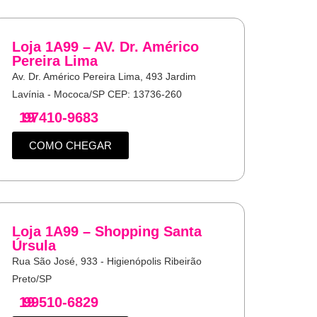
Loja 1A99 – AV. Dr. Américo
Pereira Lima
Av. Dr. Américo Pereira Lima, 493 Jardim
Lavínia - Mococa/SP CEP: 13736-260
19
97410-9683
COMO CHEGAR
Loja 1A99 – Shopping Santa
Úrsula
Rua São José, 933 - Higienópolis Ribeirão
Preto/SP
19
99510-6829