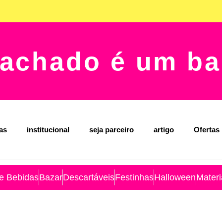
achado é um ba
jas
institucional
seja parceiro
artigo
Ofertas
 e Bebidas
Bazar
Descartáveis
Festinhas
Halloween
Materi