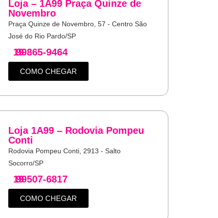
Loja – 1A99 Praça Quinze de
Novembro
Praça Quinze de Novembro, 57 - Centro São
José do Rio Pardo/SP
19
99865-9464
COMO CHEGAR
Loja 1A99 – Rodovia Pompeu
Conti
Rodovia Pompeu Conti, 2913 - Salto
Socorro/SP
19
99507-6817
COMO CHEGAR