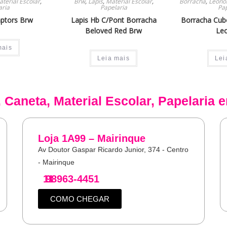
terial Escolar
,
Brw
,
Lápis
,
Material Escolar
,
Borracha
,
Leono
aria
Papelaria
Pap
ptors Brw
Lapis Hb C/Pont Borracha
Borracha Cub
Beloved Red Brw
Le
mais
Leia mais
Lei
,
Caneta
,
Material Escolar
,
Papelaria
e
Loja 1A99 – Mairinque
Av Doutor Gaspar Ricardo Junior, 374 - Centro
- Mairinque
11
98963-4451
COMO CHEGAR