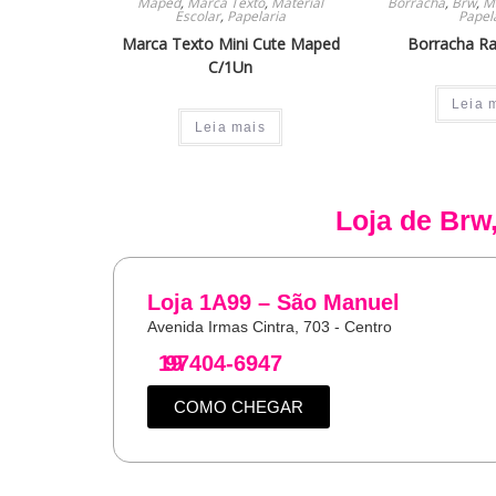
Maped
,
Marca Texto
,
Material
Borracha
,
Brw
,
Ma
Escolar
,
Papelaria
Papel
Marca Texto Mini Cute Maped
Borracha Ra
C/1Un
Leia 
Leia mais
Loja de
Brw
Loja 1A99 – São Manuel
Avenida Irmas Cintra, 703 - Centro
19
97404-6947
COMO CHEGAR