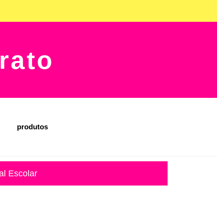
rato
produtos
al Escolar