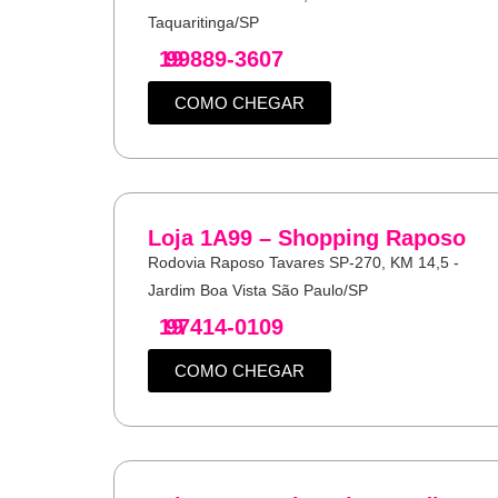
Taquaritinga/SP
19
99889-3607
COMO CHEGAR
Loja 1A99 – Shopping Raposo
Rodovia Raposo Tavares SP-270, KM 14,5 -
Jardim Boa Vista São Paulo/SP
19
97414-0109
COMO CHEGAR