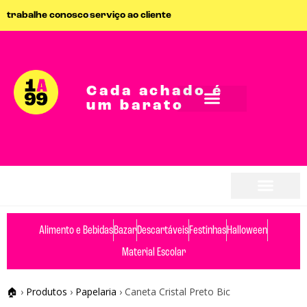
trabalhe conosco
serviço ao cliente
Cada achado é
um barato
Alimento e Bebidas
Bazar
Descartáveis
Festinhas
Halloween
Material Escolar
🏠
›
Produtos
›
Papelaria
›
Caneta Cristal Preto Bic