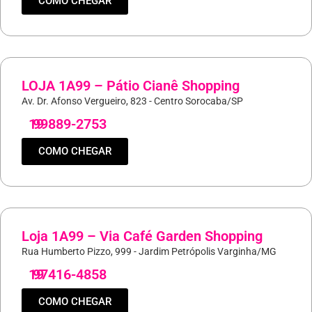
COMO CHEGAR
LOJA 1A99 – Pátio Cianê Shopping
Av. Dr. Afonso Vergueiro, 823 - Centro Sorocaba/SP
19
99889-2753
COMO CHEGAR
Loja 1A99 – Via Café Garden Shopping
Rua Humberto Pizzo, 999 - Jardim Petrópolis Varginha/MG
19
97416-4858
COMO CHEGAR