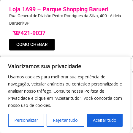
Loja 1A99 – Parque Shopping Barueri
Rua General de Divisão Pedro Rodrigues da Silva, 400 - Aldeia
Barueri/SP
19
97421-9037
COMO CHEGAR
Valorizamos sua privacidade
Usamos cookies para melhorar sua experiência de
Loja 1A99 – North Shopping Barretos
navegação, veicular anúncios ou conteúdo personalizado e
Via Conselheiro Antonio Prado, 1400 - Pedro Cavaline
analisar nosso tráfego. Consulte nossa
Política de
Barretos/SP
Privacidade
e clique em "Aceitar tudo", você concorda com
19
97407-5840
nosso uso de cookies.
COMO CHEGAR
Personalizar
Rejeitar tudo
Aceitar tudo