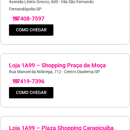
Avenida Litério Grecco, 600 - Vila São Fernando
Fernandópolis/SP
19
97408-7597
COMO CHEGAR
Loja 1A99 – Shopping Praça da Moça
Rua Manoel da Nóbrega, 712 - Centro Diadema/SP
19
97419-7396
COMO CHEGAR
Loja 1A99 – Plaza Shopping Carapicuíba