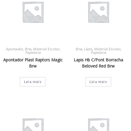
Apontador
,
Brw
,
Material Escolar
,
Brw
,
Lápis
,
Material Escolar
,
Papelaria
Papelaria
Apontador Plast Raptors Magic
Lapis Hb C/Pont Borracha
Brw
Beloved Red Brw
Leia mais
Leia mais