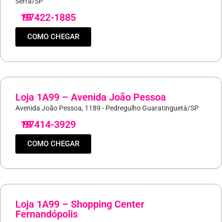
Serra/SP
19
97422-1885
COMO CHEGAR
Loja 1A99 – Avenida João Pessoa
Avenida João Pessoa, 1189 - Pedregulho Guaratinguetá/SP
19
97414-3929
COMO CHEGAR
Loja 1A99 – Shopping Center
Fernandópolis