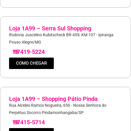
Loja 1A99 – Serra Sul Shopping
Rodovia Juscelino Kubitscheck BR-459, KM 107 - Ipiranga
Pouso Alegre/MG
19
97419-5224
COMO CHEGAR
Loja 1A99 – Shopping Pátio Pinda
Rua Alcides Ramos Nogueira, 650 - Nossa Senhora do
Perpétuo Socorro Pindamonhangaba/SP
19
97415-5714