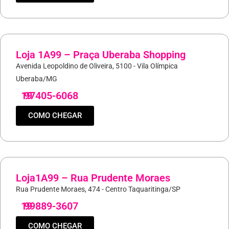
Loja 1A99 – Praça Uberaba Shopping
Avenida Leopoldino de Oliveira, 5100 - Vila Olímpica
Uberaba/MG
19
97405-6068
COMO CHEGAR
Loja1A99 – Rua Prudente Moraes
Rua Prudente Moraes, 474 - Centro Taquaritinga/SP
19
99889-3607
COMO CHEGAR