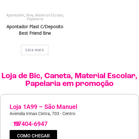
Apontador
,
Brw
,
Material Escolar
,
Papelaria
Apontador Plast C/Deposito
Best Friend Brw
Leia mais
Loja de
Bic
,
Caneta
,
Material Escolar
,
Papelaria
em promoção
Loja 1A99 – São Manuel
Avenida Irmas Cintra, 703 - Centro
19
97404-6947
COMO CHEGAR