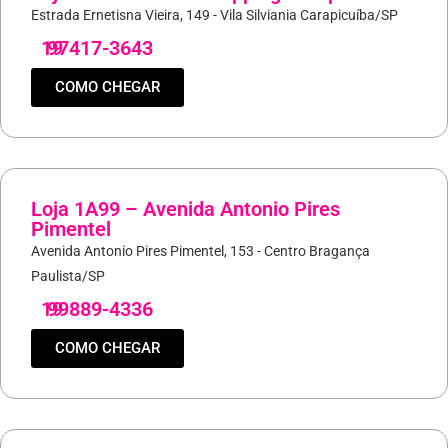
Estrada Ernetisna Vieira, 149 - Vila Silviania Carapicuíba/SP
19
97417-3643
COMO CHEGAR
Loja 1A99 – Avenida Antonio Pires
Pimentel
Avenida Antonio Pires Pimentel, 153 - Centro Bragança
Paulista/SP
19
99889-4336
COMO CHEGAR