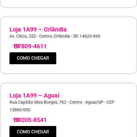
Loja 1A99 – Orlândia
Av. Cinco, 532 - Centro, Orlândia - SP, 14620-990
19
97809-4611
COMO CHEGAR
Loja 1A99 – Aguaí
Rua Capitão Silva Borges, 762 - Centro - Aguaí/SP - CEP
13860-000
19
99205-8541
COMO CHEGAR