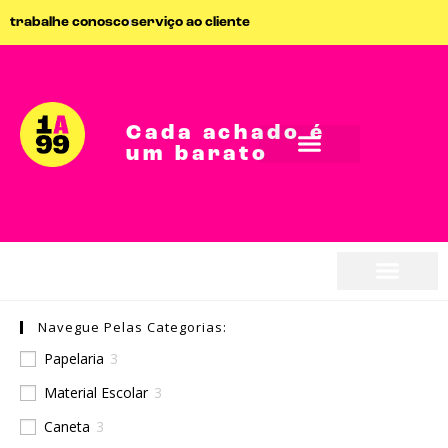
trabalhe conosco
serviço ao cliente
Cada achado é
um barato
Navegue Pelas Categorias:
Papelaria
3
Material Escolar
3
Caneta
3