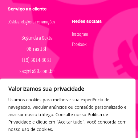
Serviço ao cliente
Redes sociais
Dúvidas, elogios e reclamações
Instagram
Segunda a Sexta
Facebook
08h às 18h
(19) 3014-8081
sac@1a99.com.br
Formas de pagamento
Valorizamos sua privacidade
Dinheiro e Pix
Usamos cookies para melhorar sua experiência de
navegação, veicular anúncios ou conteúdo personalizado e
analisar nosso tráfego. Consulte nossa
Política de
Privacidade
e clique em "Aceitar tudo", você concorda com
nosso uso de cookies.
© 2023 por Agência Maples. Loja 1A99 Cada achado é um barato