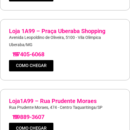
Loja 1A99 – Praça Uberaba Shopping
Avenida Leopoldino de Oliveira, 5100 - Vila Olímpica
Uberaba/MG
19
97405-6068
COMO CHEGAR
Loja1A99 – Rua Prudente Moraes
Rua Prudente Moraes, 474 - Centro Taquaritinga/SP
19
99889-3607
COMO CHEGAR