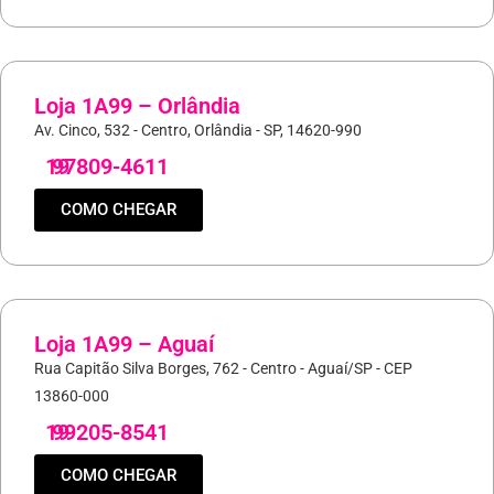
Loja 1A99 – Orlândia
Av. Cinco, 532 - Centro, Orlândia - SP, 14620-990
19
97809-4611
COMO CHEGAR
Loja 1A99 – Aguaí
Rua Capitão Silva Borges, 762 - Centro - Aguaí/SP - CEP
13860-000
19
99205-8541
COMO CHEGAR