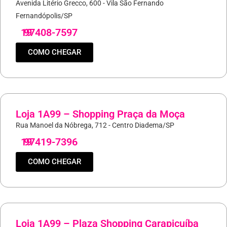
Avenida Litério Grecco, 600 - Vila São Fernando
Fernandópolis/SP
19
97408-7597
COMO CHEGAR
Loja 1A99 – Shopping Praça da Moça
Rua Manoel da Nóbrega, 712 - Centro Diadema/SP
19
97419-7396
COMO CHEGAR
Loja 1A99 – Plaza Shopping Carapicuíba