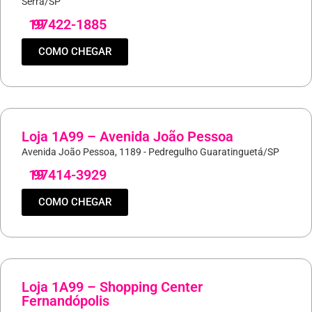
Serra/SP
19
97422-1885
COMO CHEGAR
Loja 1A99 – Avenida João Pessoa
Avenida João Pessoa, 1189 - Pedregulho Guaratinguetá/SP
19
97414-3929
COMO CHEGAR
Loja 1A99 – Shopping Center
Fernandópolis