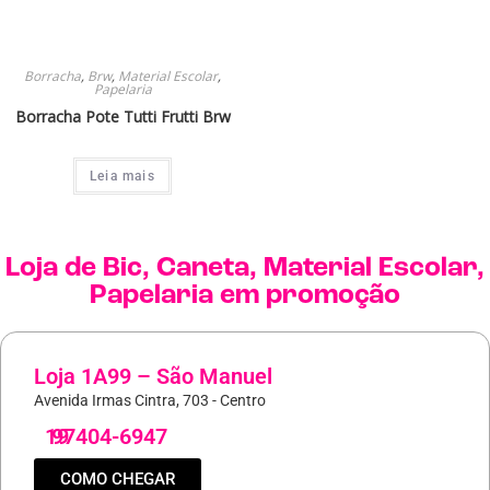
Borracha
,
Brw
,
Material Escolar
,
Papelaria
Borracha Pote Tutti Frutti Brw
Leia mais
Loja de
Bic
,
Caneta
,
Material Escolar
,
Papelaria
em promoção
Loja 1A99 – São Manuel
Avenida Irmas Cintra, 703 - Centro
19
97404-6947
COMO CHEGAR