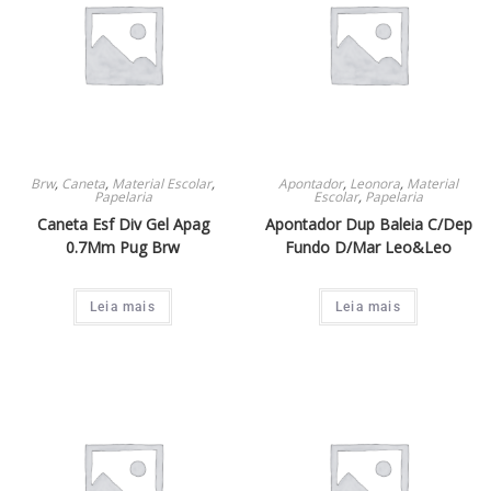
Brw
,
Caneta
,
Material Escolar
,
Apontador
,
Leonora
,
Material
Papelaria
Escolar
,
Papelaria
Caneta Esf Div Gel Apag
Apontador Dup Baleia C/Dep
0.7Mm Pug Brw
Fundo D/Mar Leo&Leo
Leia mais
Leia mais