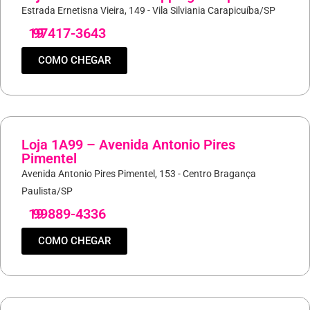
Estrada Ernetisna Vieira, 149 - Vila Silviania Carapicuíba/SP
19
97417-3643
COMO CHEGAR
Loja 1A99 – Avenida Antonio Pires
Pimentel
Avenida Antonio Pires Pimentel, 153 - Centro Bragança
Paulista/SP
19
99889-4336
COMO CHEGAR