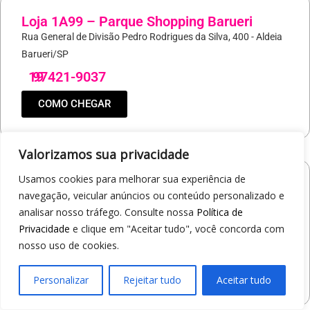
Loja 1A99 – Parque Shopping Barueri
Rua General de Divisão Pedro Rodrigues da Silva, 400 - Aldeia
Barueri/SP
19
97421-9037
COMO CHEGAR
Valorizamos sua privacidade
Usamos cookies para melhorar sua experiência de
Loja 1A99 – North Shopping Barretos
navegação, veicular anúncios ou conteúdo personalizado e
Via Conselheiro Antonio Prado, 1400 - Pedro Cavaline
analisar nosso tráfego. Consulte nossa
Política de
Barretos/SP
Privacidade
e clique em "Aceitar tudo", você concorda com
19
97407-5840
nosso uso de cookies.
COMO CHEGAR
Personalizar
Rejeitar tudo
Aceitar tudo