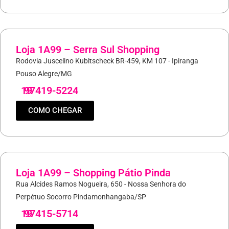
Loja 1A99 – Serra Sul Shopping
Rodovia Juscelino Kubitscheck BR-459, KM 107 - Ipiranga
Pouso Alegre/MG
19
97419-5224
COMO CHEGAR
Loja 1A99 – Shopping Pátio Pinda
Rua Alcides Ramos Nogueira, 650 - Nossa Senhora do
Perpétuo Socorro Pindamonhangaba/SP
19
97415-5714