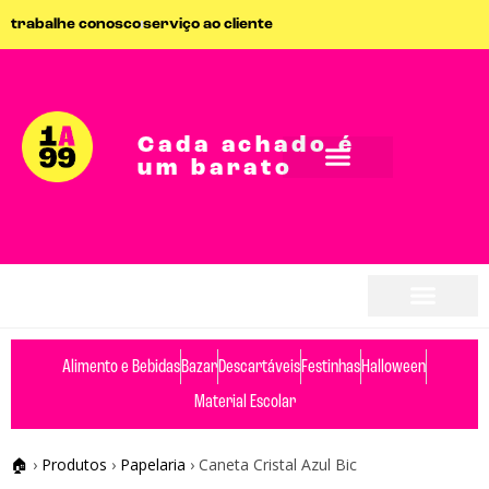
trabalhe conosco
serviço ao cliente
Cada achado é
um barato
Alimento e Bebidas
Bazar
Descartáveis
Festinhas
Halloween
Material Escolar
🏠
›
Produtos
›
Papelaria
›
Caneta Cristal Azul Bic