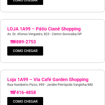
COMO CHEGAR
LOJA 1A99 – Pátio Cianê Shopping
Av. Dr. Afonso Vergueiro, 823 - Centro Sorocaba/SP
19
99889-2753
COMO CHEGAR
Loja 1A99 – Via Café Garden Shopping
Rua Humberto Pizzo, 999 - Jardim Petrópolis Varginha/MG
19
97416-4858
COMO CHEGAR