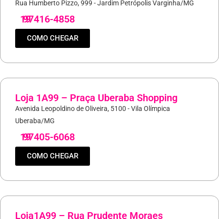
Rua Humberto Pizzo, 999 - Jardim Petrópolis Varginha/MG
19
97416-4858
COMO CHEGAR
Loja 1A99 – Praça Uberaba Shopping
Avenida Leopoldino de Oliveira, 5100 - Vila Olímpica
Uberaba/MG
19
97405-6068
COMO CHEGAR
Loja1A99 – Rua Prudente Moraes