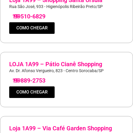
Loja 1A99 – Shopping Santa Úrsula
Rua São José, 933 - Higienópolis Ribeirão Preto/SP
19
99510-6829
COMO CHEGAR
LOJA 1A99 – Pátio Cianê Shopping
Av. Dr. Afonso Vergueiro, 823 - Centro Sorocaba/SP
19
99889-2753
COMO CHEGAR
Loja 1A99 – Via Café Garden Shopping