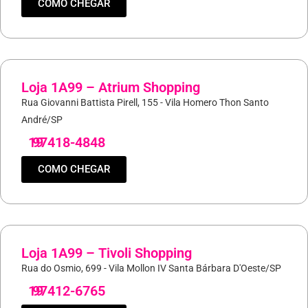
COMO CHEGAR
Loja 1A99 – Atrium Shopping
Rua Giovanni Battista Pirell, 155 - Vila Homero Thon Santo
André/SP
19
97418-4848
COMO CHEGAR
Loja 1A99 – Tivoli Shopping
Rua do Osmio, 699 - Vila Mollon IV Santa Bárbara D'Oeste/SP
19
97412-6765