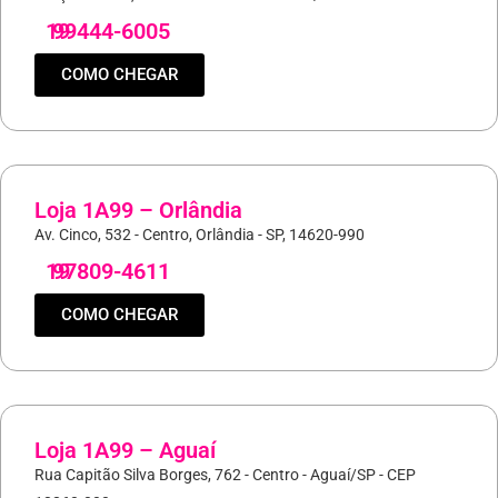
19
99444-6005
COMO CHEGAR
Loja 1A99 – Orlândia
Av. Cinco, 532 - Centro, Orlândia - SP, 14620-990
19
97809-4611
COMO CHEGAR
Loja 1A99 – Aguaí
Rua Capitão Silva Borges, 762 - Centro - Aguaí/SP - CEP