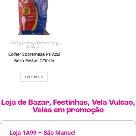
Bazar
,
Colher
,
Descartaveis
,
Festinhas
Colher Sobremesa Ps Azul
Bello Festas C/50Un
Leia mais
Loja de
Bazar
,
Festinhas
,
Vela Vulcao
,
Velas
em promoção
Loja 1A99 – São Manuel