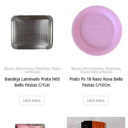
Bazar
,
Decoracao
,
Festinhas
,
Prato
Bazar
,
Descartaveis
,
Festinhas
,
Laminado
Pratos Descartaveis
Bandeja Laminado Prata N05
Prato Ps 18 Raso Rosa Bello
Bello Festas C/1Un
Festas C/10Cm
Leia mais
Leia mais