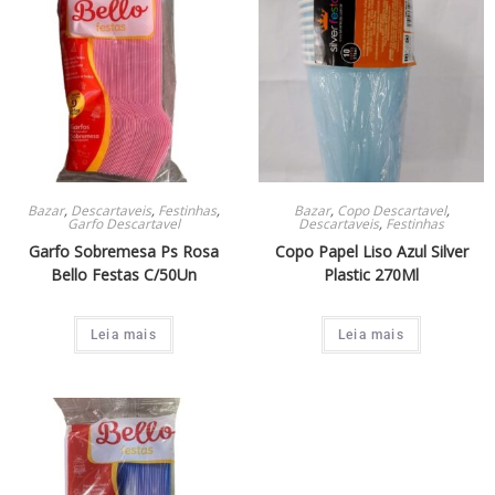
Bazar
,
Descartaveis
,
Festinhas
,
Bazar
,
Copo Descartavel
,
Garfo Descartavel
Descartaveis
,
Festinhas
Garfo Sobremesa Ps Rosa
Copo Papel Liso Azul Silver
Bello Festas C/50Un
Plastic 270Ml
Leia mais
Leia mais