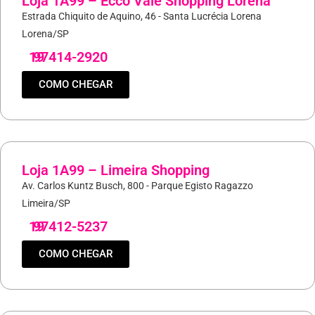
Loja 1A99 – Ecco Vale Shopping Lorena
Estrada Chiquito de Aquino, 46 - Santa Lucrécia Lorena
Lorena/SP
19
97414-2920
COMO CHEGAR
Loja 1A99 – Limeira Shopping
Av. Carlos Kuntz Busch, 800 - Parque Egisto Ragazzo
Limeira/SP
19
97412-5237
COMO CHEGAR