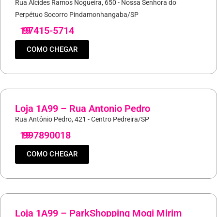
Rua Alcides Ramos Nogueira, 650 - Nossa Senhora do
Perpétuo Socorro Pindamonhangaba/SP
19
97415-5714
COMO CHEGAR
Loja 1A99 – Rua Antonio Pedro
Rua Antônio Pedro, 421 - Centro Pedreira/SP
19
997890018
COMO CHEGAR
Loja 1A99 – ParkShopping Mogi Mirim