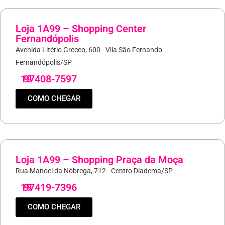
Loja 1A99 – Shopping Center
Fernandópolis
Avenida Litério Grecco, 600 - Vila São Fernando
Fernandópolis/SP
19
97408-7597
COMO CHEGAR
Loja 1A99 – Shopping Praça da Moça
Rua Manoel da Nóbrega, 712 - Centro Diadema/SP
19
97419-7396
COMO CHEGAR