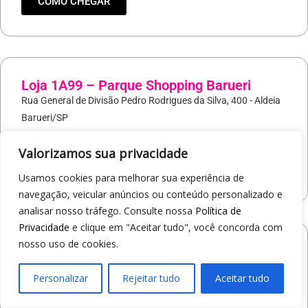
COMO CHEGAR
Loja 1A99 – Parque Shopping Barueri
Rua General de Divisão Pedro Rodrigues da Silva, 400 - Aldeia
Barueri/SP
19
97421-9037
Valorizamos sua privacidade
COMO CHEGAR
Usamos cookies para melhorar sua experiência de
navegação, veicular anúncios ou conteúdo personalizado e
analisar nosso tráfego. Consulte nossa
Política de
Privacidade
e clique em "Aceitar tudo", você concorda com
nosso uso de cookies.
Loja 1A99 – North Shopping Barretos
Via Conselheiro Antonio Prado, 1400 - Pedro Cavaline
Personalizar
Rejeitar tudo
Aceitar tudo
Barretos/SP
19
97407-5840