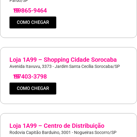
Pardo/SP
19
99865-9464
COMO CHEGAR
Loja 1A99 – Shopping Cidade Sorocaba
Avenida Itavuvu, 3373 - Jardim Santa Cecília Sorocaba/SP
19
97403-3798
COMO CHEGAR
Loja 1A99 – Centro de Distribuição
Rodovia Capitão Barduino, 3001 - Nogueiras Socorro/SP