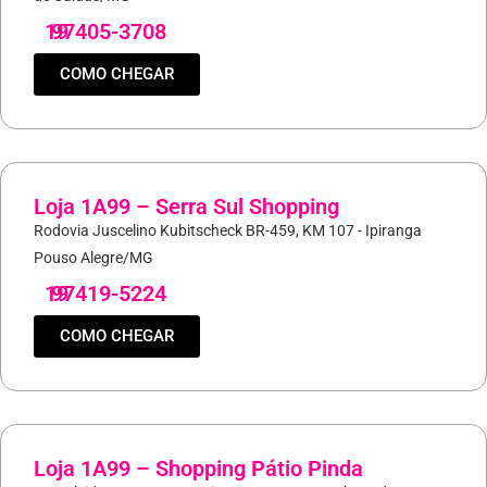
19
97405-3708
COMO CHEGAR
Loja 1A99 – Serra Sul Shopping
Rodovia Juscelino Kubitscheck BR-459, KM 107 - Ipiranga
Pouso Alegre/MG
19
97419-5224
COMO CHEGAR
Loja 1A99 – Shopping Pátio Pinda