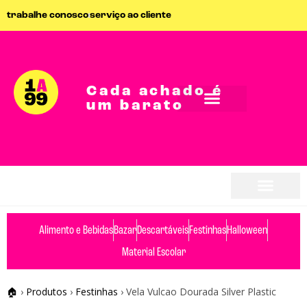
trabalhe conosco
serviço ao cliente
Cada achado é
um barato
Alimento e Bebidas
Bazar
Descartáveis
Festinhas
Halloween
Material Escolar
🏠
›
Produtos
›
Festinhas
›
Vela Vulcao Dourada Silver Plastic