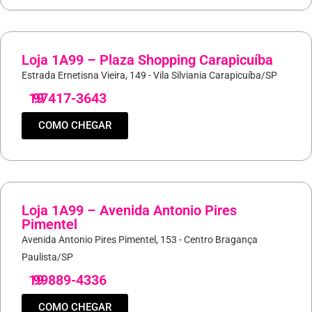
Loja 1A99 – Plaza Shopping Carapicuíba
Estrada Ernetisna Vieira, 149 - Vila Silviania Carapicuíba/SP
19
97417-3643
COMO CHEGAR
Loja 1A99 – Avenida Antonio Pires
Pimentel
Avenida Antonio Pires Pimentel, 153 - Centro Bragança
Paulista/SP
19
99889-4336
COMO CHEGAR