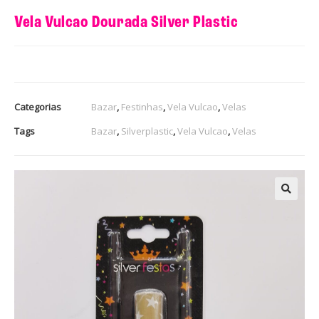
Vela Vulcao Dourada Silver Plastic
Categorias
Bazar
,
Festinhas
,
Vela Vulcao
,
Velas
Tags
Bazar
,
Silverplastic
,
Vela Vulcao
,
Velas
🔍