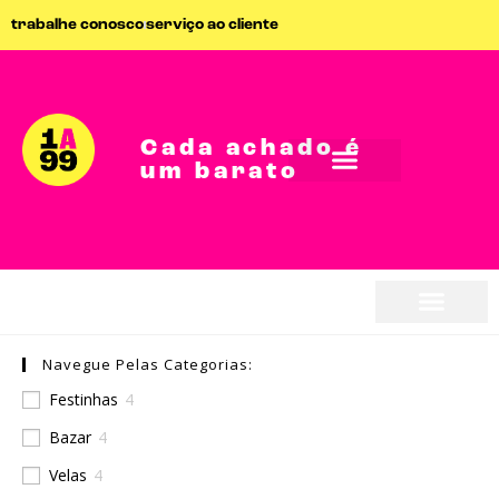
trabalhe conosco
serviço ao cliente
Cada achado é
um barato
seja parceiro
Navegue Pelas Categorias:
seja parceiro
Festinhas
4
Bazar
4
Velas
4