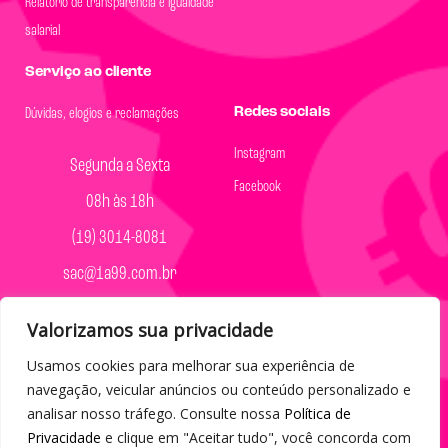
Relatório de transparência e igualdade
salarial
Serviço ao cliente
Redes sociais
Dúvidas, elogios e reclamações
Instagram
Segunda a Sexta
Facebook
08h às 18h
(19) 3014-8081
sac@1a99.com.br
Formas de pagamento
Valorizamos sua privacidade
Dinheiro e Pix
Usamos cookies para melhorar sua experiência de
navegação, veicular anúncios ou conteúdo personalizado e
analisar nosso tráfego. Consulte nossa
Política de
Privacidade
e clique em "Aceitar tudo", você concorda com