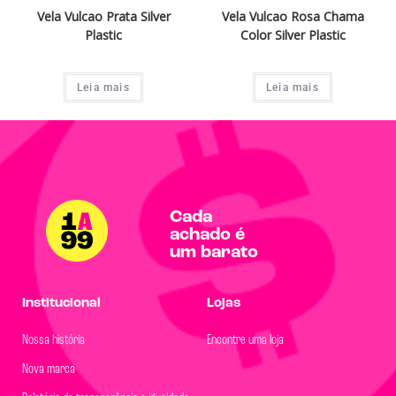
Vela Vulcao Prata Silver
Vela Vulcao Rosa Chama
Plastic
Color Silver Plastic
Leia mais
Leia mais
Cada
achado é
um barato
Institucional
Lojas
Nossa história
Encontre uma loja
Nova marca