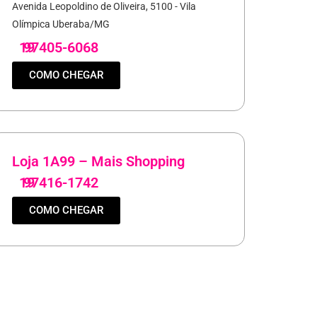
Avenida Leopoldino de Oliveira, 5100 - Vila
Olímpica Uberaba/MG
19
97405-6068
COMO CHEGAR
Loja 1A99 – Mais Shopping
19
97416-1742
COMO CHEGAR