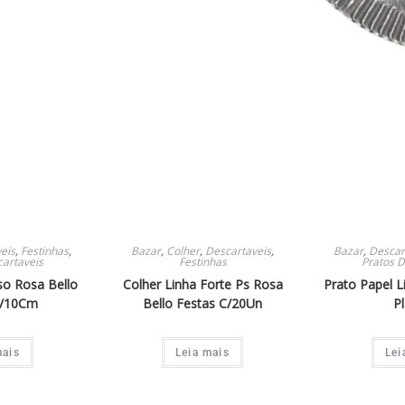
eis
,
Festinhas
,
Bazar
,
Colher
,
Descartaveis
,
Bazar
,
Descar
cartaveis
Festinhas
Pratos D
so Rosa Bello
Colher Linha Forte Ps Rosa
Prato Papel L
C/10Cm
Bello Festas C/20Un
Pl
mais
Leia mais
Lei