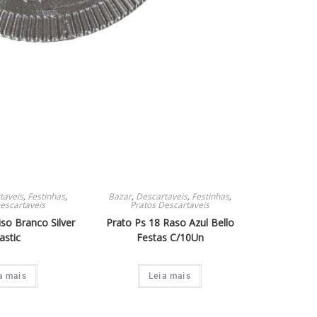
taveis
,
Festinhas
,
Bazar
,
Descartaveis
,
Festinhas
,
escartaveis
Pratos Descartaveis
iso Branco Silver
Prato Ps 18 Raso Azul Bello
astic
Festas C/10Un
a mais
Leia mais