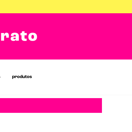
arato
s
produtos