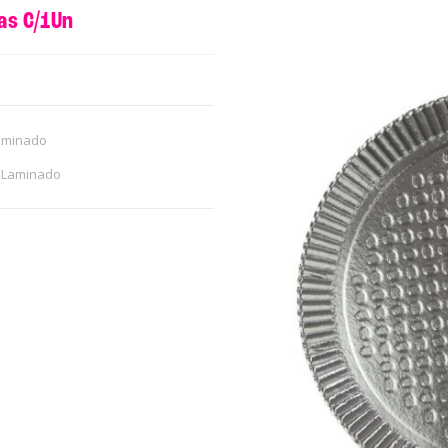
as C/1Un
aminado
 Laminado