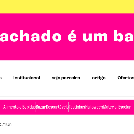
achado é um b
s
institucional
seja parceiro
artigo
Oferta
Alimento e Bebidas
Bazar
Descartáveis
Festinhas
Halloween
Material Escolar
 C/1Un