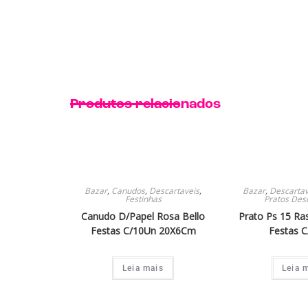
Produtos relacionados
Bazar
,
Canudos
,
Descartaveis
,
Bazar
,
Descartav
Festinhas
Pratos Des
Canudo D/Papel Rosa Bello
Prato Ps 15 Ra
Festas C/10Un 20X6Cm
Festas 
Leia mais
Leia 