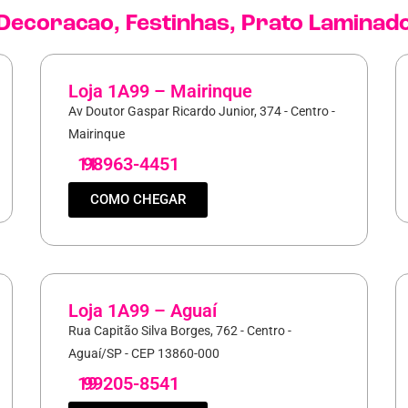
Decoracao
,
Festinhas
,
Prato Laminad
Loja 1A99 – Mairinque
Av Doutor Gaspar Ricardo Junior, 374 - Centro -
Mairinque
11
98963-4451
COMO CHEGAR
Loja 1A99 – Aguaí
Rua Capitão Silva Borges, 762 - Centro -
Aguaí/SP - CEP 13860-000
19
99205-8541