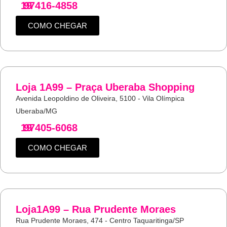
19
97416-4858
COMO CHEGAR
Loja 1A99 – Praça Uberaba Shopping
Avenida Leopoldino de Oliveira, 5100 - Vila Olímpica
Uberaba/MG
19
97405-6068
COMO CHEGAR
Loja1A99 – Rua Prudente Moraes
Rua Prudente Moraes, 474 - Centro Taquaritinga/SP