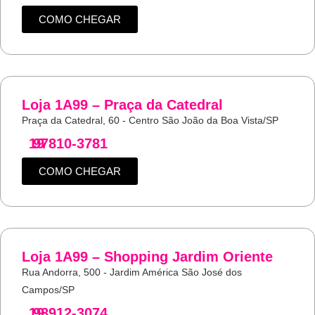
COMO CHEGAR
Loja 1A99 – Praça da Catedral
Praça da Catedral, 60 - Centro São João da Boa Vista/SP
19
97810-3781
COMO CHEGAR
Loja 1A99 – Shopping Jardim Oriente
Rua Andorra, 500 - Jardim América São José dos
Campos/SP
19
98912-3074