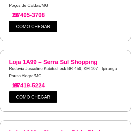
Poços de Caldas/MG
19
97405-3708
COMO CHEGAR
Loja 1A99 – Serra Sul Shopping
Rodovia Juscelino Kubitscheck BR-459, KM 107 - Ipiranga
Pouso Alegre/MG
19
97419-5224
COMO CHEGAR