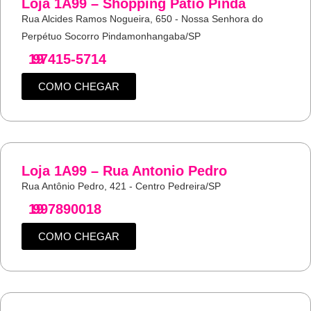
Loja 1A99 – Shopping Pátio Pinda
Rua Alcides Ramos Nogueira, 650 - Nossa Senhora do
Perpétuo Socorro Pindamonhangaba/SP
19
97415-5714
COMO CHEGAR
Loja 1A99 – Rua Antonio Pedro
Rua Antônio Pedro, 421 - Centro Pedreira/SP
19
997890018
COMO CHEGAR