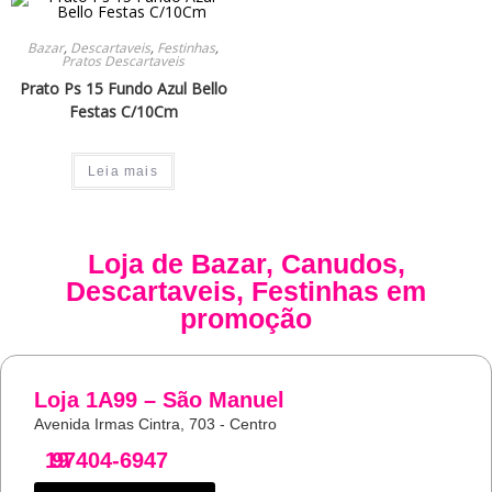
Bazar
,
Descartaveis
,
Festinhas
,
Pratos Descartaveis
Prato Ps 15 Fundo Azul Bello
Festas C/10Cm
Leia mais
Loja de
Bazar
,
Canudos
,
Descartaveis
,
Festinhas
em
promoção
Loja 1A99 – São Manuel
Avenida Irmas Cintra, 703 - Centro
19
97404-6947