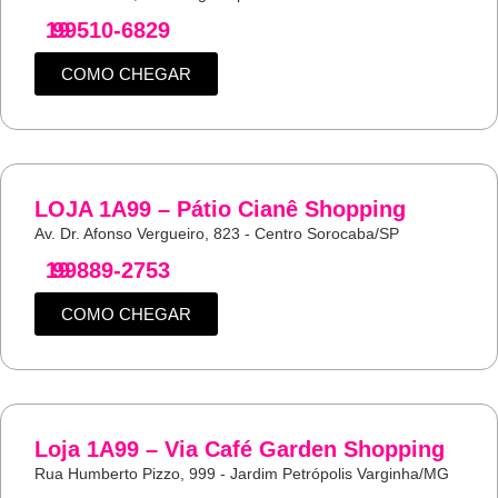
19
99510-6829
COMO CHEGAR
LOJA 1A99 – Pátio Cianê Shopping
Av. Dr. Afonso Vergueiro, 823 - Centro Sorocaba/SP
19
99889-2753
COMO CHEGAR
Loja 1A99 – Via Café Garden Shopping
Rua Humberto Pizzo, 999 - Jardim Petrópolis Varginha/MG