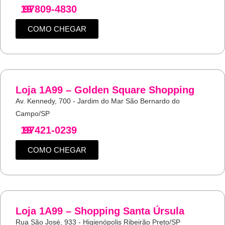
19
97809-4830
COMO CHEGAR
Loja 1A99 – Golden Square Shopping
Av. Kennedy, 700 - Jardim do Mar São Bernardo do
Campo/SP
19
97421-0239
COMO CHEGAR
Loja 1A99 – Shopping Santa Úrsula
Rua São José, 933 - Higienópolis Ribeirão Preto/SP