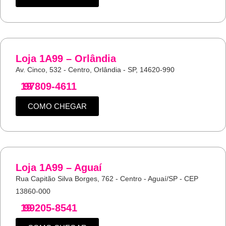
Loja 1A99 – Orlândia
Av. Cinco, 532 - Centro, Orlândia - SP, 14620-990
19
97809-4611
COMO CHEGAR
Loja 1A99 – Aguaí
Rua Capitão Silva Borges, 762 - Centro - Aguaí/SP - CEP
13860-000
19
99205-8541