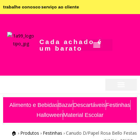
trabalhe conosco
serviço ao cliente
Cada achado é
um barato
seja parceiro
seja parceiro
Alimento e Bebidas
Bazar
Descartáveis
Festinhas
Halloween
Material Escolar
🏠
›
Produtos
›
Festinhas
›
Canudo D/Papel Rosa Bello Festas