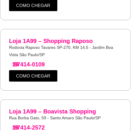
COMO CHEGAR
Loja 1A99 – Shopping Raposo
Rodovia Raposo Tavares SP-270, KM 14,5 - Jardim Boa
Vista São Paulo/SP
19
97414-0109
COMO CHEGAR
Loja 1A99 – Boavista Shopping
Rua Borba Gato, 59 - Santo Amaro São Paulo/SP
19
97414-2572