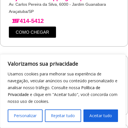
Av. Carlos Pereira da Silva, 6000 - Jardim Guanabara
Araçatuba/SP
19
97414-5412
COMO CHEGAR
Valorizamos sua privacidade
Loja 1A99 – Shopping Jaraguá
Av. Alberto Benassi, 2270 - Jardim dos Manacás
Usamos cookies para melhorar sua experiência de
Araraquara/SP
navegação, veicular anúncios ou conteúdo personalizado e
analisar nosso tráfego. Consulte nossa
Política de
19
97412-5359
Privacidade
e clique em "Aceitar tudo", você concorda com
COMO CHEGAR
nosso uso de cookies.
Personalizar
Rejeitar tudo
Aceitar tudo