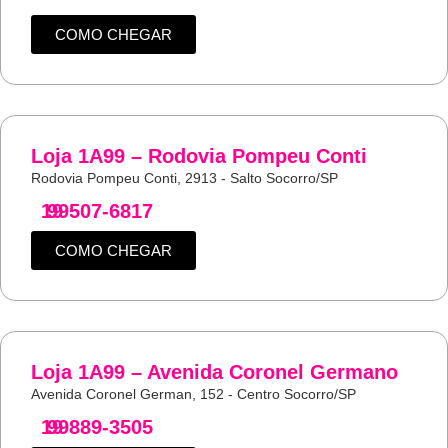
COMO CHEGAR
Loja 1A99 – Rodovia Pompeu Conti
Rodovia Pompeu Conti, 2913 - Salto Socorro/SP
19
99507-6817
COMO CHEGAR
Loja 1A99 – Avenida Coronel Germano
Avenida Coronel German, 152 - Centro Socorro/SP
19
99889-3505