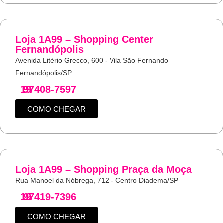
Loja 1A99 – Shopping Center
Fernandópolis
Avenida Litério Grecco, 600 - Vila São Fernando
Fernandópolis/SP
19
97408-7597
COMO CHEGAR
Loja 1A99 – Shopping Praça da Moça
Rua Manoel da Nóbrega, 712 - Centro Diadema/SP
19
97419-7396
COMO CHEGAR