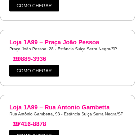
COMO CHEGAR
Loja 1A99 – Praça João Pessoa
Praça João Pessoa, 28 - Estância Suiça Serra Negra/SP
19
99889-3936
COMO CHEGAR
Loja 1A99 – Rua Antonio Gambetta
Rua Antônio Gambetta, 93 - Estância Suiça Serra Negra/SP
19
97416-8878