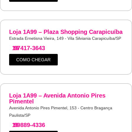
Loja 1A99 – Plaza Shopping Carapicuíba
Estrada Ernetisna Vieira, 149 - Vila Silviania Carapicuíba/SP
19
97417-3643
COMO CHEGAR
Loja 1A99 – Avenida Antonio Pires
Pimentel
Avenida Antonio Pires Pimentel, 153 - Centro Bragança
Paulista/SP
19
99889-4336