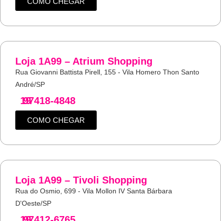
COMO CHEGAR
Loja 1A99 – Atrium Shopping
Rua Giovanni Battista Pirell, 155 - Vila Homero Thon Santo
André/SP
19
97418-4848
COMO CHEGAR
Loja 1A99 – Tivoli Shopping
Rua do Osmio, 699 - Vila Mollon IV Santa Bárbara
D'Oeste/SP
19
97412-6765