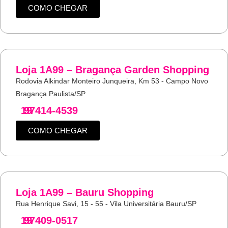
COMO CHEGAR
Loja 1A99 – Bragança Garden Shopping
Rodovia Alkindar Monteiro Junqueira, Km 53 - Campo Novo
Bragança Paulista/SP
19
97414-4539
COMO CHEGAR
Loja 1A99 – Bauru Shopping
Rua Henrique Savi, 15 - 55 - Vila Universitária Bauru/SP
19
97409-0517