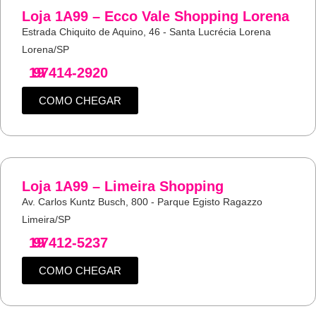
Loja 1A99 – Ecco Vale Shopping Lorena
Estrada Chiquito de Aquino, 46 - Santa Lucrécia Lorena
Lorena/SP
19
97414-2920
COMO CHEGAR
Loja 1A99 – Limeira Shopping
Av. Carlos Kuntz Busch, 800 - Parque Egisto Ragazzo
Limeira/SP
19
97412-5237
COMO CHEGAR