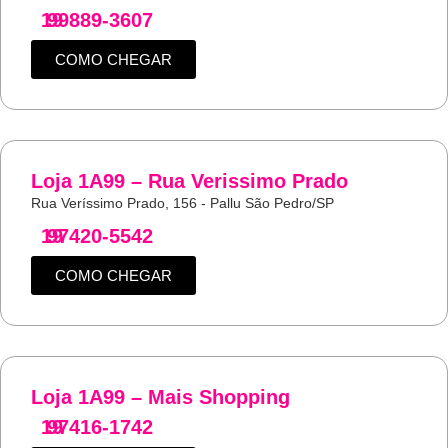
19
99889-3607
COMO CHEGAR
Loja 1A99 – Rua Verissimo Prado
Rua Veríssimo Prado, 156 - Pallu São Pedro/SP
19
97420-5542
COMO CHEGAR
Loja 1A99 – Mais Shopping
19
97416-1742