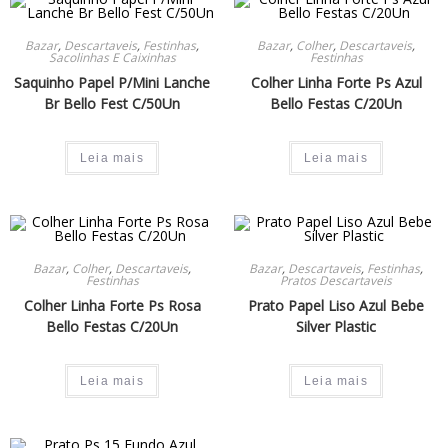
Bazar
,
Descartaveis
,
Festinhas
,
Bazar
,
Colher
,
Descartaveis
,
Sacolinhas E Caixinhas
Festinhas
Saquinho Papel P/Mini Lanche
Colher Linha Forte Ps Azul
Br Bello Fest C/50Un
Bello Festas C/20Un
Leia mais
Leia mais
Bazar
,
Colher
,
Descartaveis
,
Bazar
,
Descartaveis
,
Festinhas
,
Festinhas
Pratos Descartaveis
Colher Linha Forte Ps Rosa
Prato Papel Liso Azul Bebe
Bello Festas C/20Un
Silver Plastic
Leia mais
Leia mais