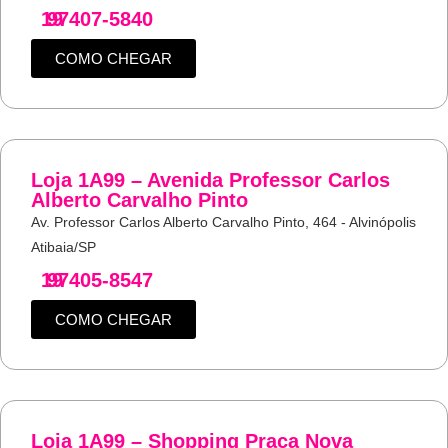
19
97407-5840
COMO CHEGAR
Loja 1A99 – Avenida Professor Carlos
Alberto Carvalho Pinto
Av. Professor Carlos Alberto Carvalho Pinto, 464 - Alvinópolis
Atibaia/SP
19
97405-8547
COMO CHEGAR
Loja 1A99 – Shopping Praça Nova