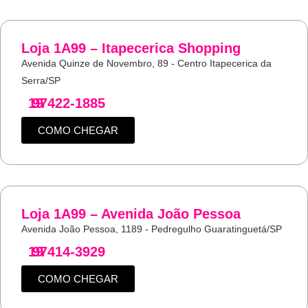
Loja 1A99 – Itapecerica Shopping
Avenida Quinze de Novembro, 89 - Centro Itapecerica da
Serra/SP
19
97422-1885
COMO CHEGAR
Loja 1A99 – Avenida João Pessoa
Avenida João Pessoa, 1189 - Pedregulho Guaratinguetá/SP
19
97414-3929
COMO CHEGAR