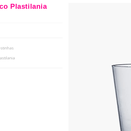
co Plastilania
estinhas
astilania