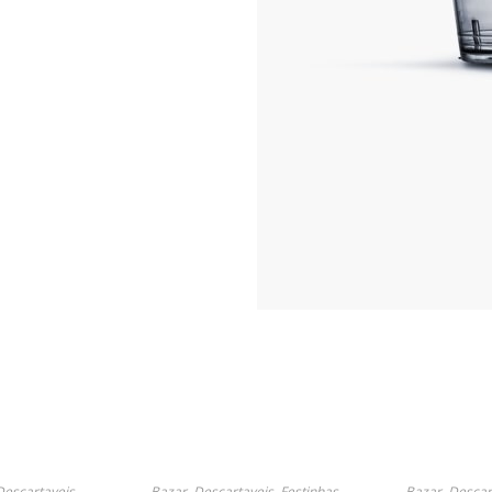
Descartaveis
,
Bazar
,
Descartaveis
,
Festinhas
,
Bazar
,
Descar