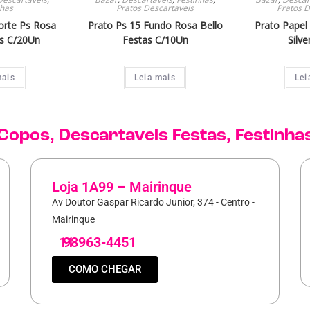
nhas
Pratos Descartaveis
Pratos D
orte Ps Rosa
Prato Ps 15 Fundo Rosa Bello
Prato Papel
as C/20Un
Festas C/10Un
Silve
mais
Leia mais
Lei
Copos
,
Descartaveis Festas
,
Festinha
Loja 1A99 – Mairinque
Av Doutor Gaspar Ricardo Junior, 374 - Centro -
Mairinque
11
98963-4451
COMO CHEGAR