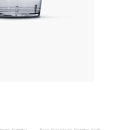
taveis
,
Festinhas
,
Bazar
,
Descartaveis
,
Festinhas
,
Garfo