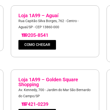
Loja 1A99 – Aguaí
Rua Capitão Silva Borges, 762 - Centro -
Aguaí/SP - CEP 13860-000
19
99205-8541
COMO CHEGAR
Loja 1A99 – Golden Square
Shopping
Av. Kennedy, 700 - Jardim do Mar São Bernardo
do Campo/SP
19
97421-0239