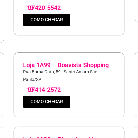
19
97420-5542
COMO CHEGAR
Loja 1A99 – Boavista Shopping
Rua Borba Gato, 59 - Santo Amaro São
Paulo/SP
19
97414-2572
COMO CHEGAR