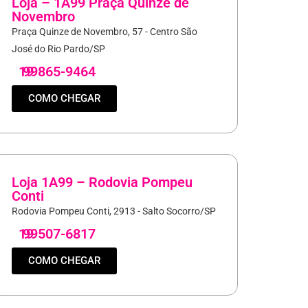
Loja – 1A99 Praça Quinze de
Novembro
Praça Quinze de Novembro, 57 - Centro São
José do Rio Pardo/SP
19
99865-9464
COMO CHEGAR
Loja 1A99 – Rodovia Pompeu
Conti
Rodovia Pompeu Conti, 2913 - Salto Socorro/SP
19
99507-6817
COMO CHEGAR