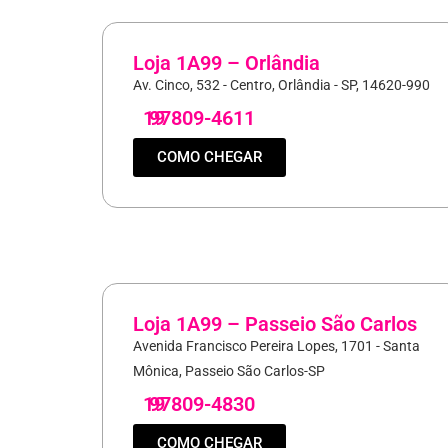
Loja 1A99 – Orlândia
Av. Cinco, 532 - Centro, Orlândia - SP, 14620-990
19
97809-4611
COMO CHEGAR
Loja 1A99 – Passeio São Carlos
Avenida Francisco Pereira Lopes, 1701 - Santa
Mônica, Passeio São Carlos-SP
19
97809-4830
COMO CHEGAR