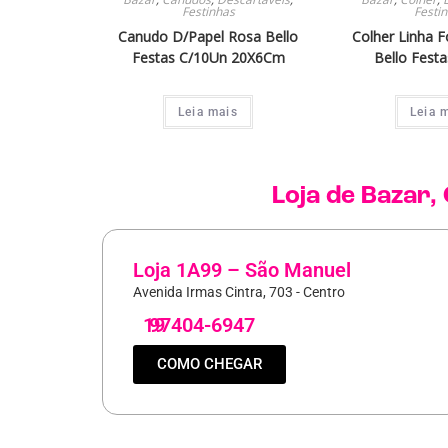
Festinhas
Festi
Canudo D/Papel Rosa Bello
Colher Linha F
Festas C/10Un 20X6Cm
Bello Fest
Leia mais
Leia 
Loja de
Bazar
,
Loja 1A99 – São Manuel
Avenida Irmas Cintra, 703 - Centro
19
97404-6947
COMO CHEGAR