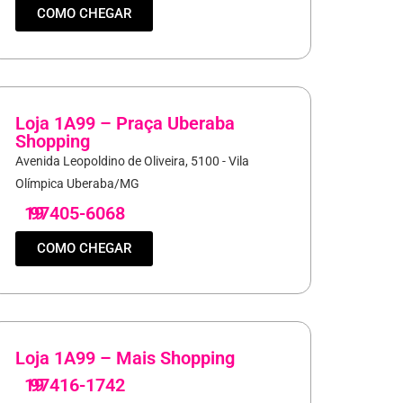
COMO CHEGAR
Loja 1A99 – Praça Uberaba
Shopping
Avenida Leopoldino de Oliveira, 5100 - Vila
Olímpica Uberaba/MG
19
97405-6068
COMO CHEGAR
Loja 1A99 – Mais Shopping
19
97416-1742