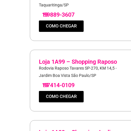
Taquaritinga/SP
19
99889-3607
COMO CHEGAR
Loja 1A99 – Shopping Raposo
Rodovia Raposo Tavares SP-270, KM 14,5 -
Jardim Boa Vista São Paulo/SP
19
97414-0109
COMO CHEGAR