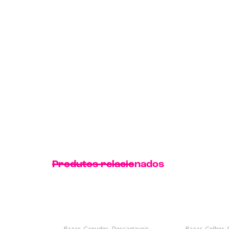
Produtos relacionados
Bazar
,
Canudos
,
Descartaveis
,
Bazar
,
Colher
,