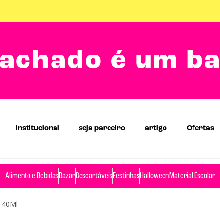
achado é um b
institucional
seja parceiro
artigo
Ofertas
Alimento e Bebidas
Bazar
Descartáveis
Festinhas
Halloween
Material Escolar
a 40Ml