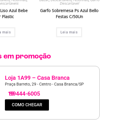
escartaveis
Descartavel
 Liso Azul Bebe
Garfo Sobremesa Ps Azul Bello
r Plastic
Festas C/50Un
a mais
Leia mais
s
em promoção
Loja 1A99 – Casa Branca
Praça Barreto, 29 - Centro - Casa Branca/SP
19
99444-6005
COMO CHEGAR