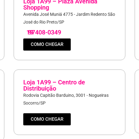
Loja 1A99 – Plaza Avenida
Shopping
Avenida José Muniá 4775 - Jardim Redento São
José do Rio Preto/SP
19
97408-0349
COMO CHEGAR
Loja 1A99 – Centro de
Distribuição
Rodovia Capitão Barduino, 3001 - Nogueiras
Socorro/SP
COMO CHEGAR