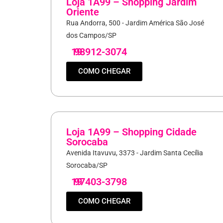
Loja 1A99 – Shopping Jardim
Oriente
Rua Andorra, 500 - Jardim América São José
dos Campos/SP
19
98912-3074
COMO CHEGAR
Loja 1A99 – Shopping Cidade
Sorocaba
Avenida Itavuvu, 3373 - Jardim Santa Cecília
Sorocaba/SP
19
97403-3798
COMO CHEGAR