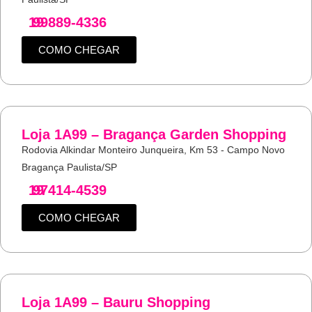
19
99889-4336
COMO CHEGAR
Loja 1A99 – Bragança Garden Shopping
Rodovia Alkindar Monteiro Junqueira, Km 53 - Campo Novo
Bragança Paulista/SP
19
97414-4539
COMO CHEGAR
Loja 1A99 – Bauru Shopping