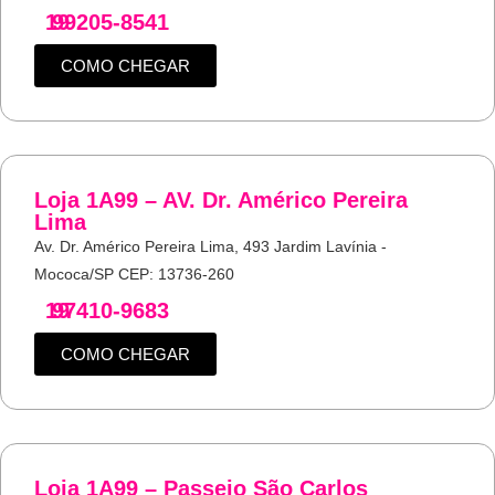
19
99205-8541
COMO CHEGAR
Loja 1A99 – AV. Dr. Américo Pereira
Lima
Av. Dr. Américo Pereira Lima, 493 Jardim Lavínia -
Mococa/SP CEP: 13736-260
19
97410-9683
COMO CHEGAR
Loja 1A99 – Passeio São Carlos