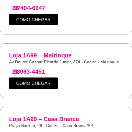
19
97404-6947
COMO CHEGAR
Loja 1A99 – Mairinque
Av Doutor Gaspar Ricardo Junior, 374 - Centro - Mairinque
11
98963-4451
COMO CHEGAR
Loja 1A99 – Casa Branca
Praça Barreto, 29 - Centro - Casa Branca/SP