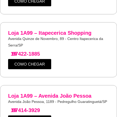
COMO CHEGAR
Loja 1A99 – Itapecerica Shopping
Avenida Quinze de Novembro, 89 - Centro Itapecerica da
Serra/SP
19
97422-1885
COMO CHEGAR
Loja 1A99 – Avenida João Pessoa
Avenida João Pessoa, 1189 - Pedregulho Guaratinguetá/SP
19
97414-3929