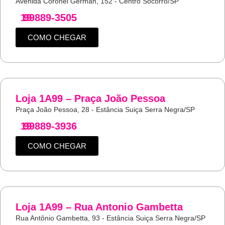
Avenida Coronel German, 152 - Centro Socorro/SP
19
99889-3505
COMO CHEGAR
Loja 1A99 – Praça João Pessoa
Praça João Pessoa, 28 - Estância Suiça Serra Negra/SP
19
99889-3936
COMO CHEGAR
Loja 1A99 – Rua Antonio Gambetta
Rua Antônio Gambetta, 93 - Estância Suiça Serra Negra/SP