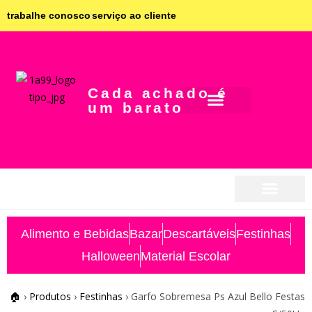
trabalhe conosco
serviço ao cliente
Cada achado é
um barato
seja parceiro
seja parceiro
Alimento e Bebidas
Bazar
Descartáveis
Festinhas
Halloween
Material Escolar
🏠
›
Produtos
›
Festinhas
›
Garfo Sobremesa Ps Azul Bello Festas