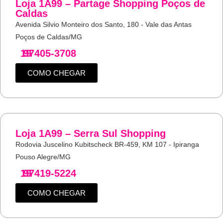
Loja 1A99 – Partage Shopping Poços de
Caldas
Avenida Silvio Monteiro dos Santo, 180 - Vale das Antas
Poços de Caldas/MG
19
97405-3708
COMO CHEGAR
Loja 1A99 – Serra Sul Shopping
Rodovia Juscelino Kubitscheck BR-459, KM 107 - Ipiranga
Pouso Alegre/MG
19
97419-5224
COMO CHEGAR