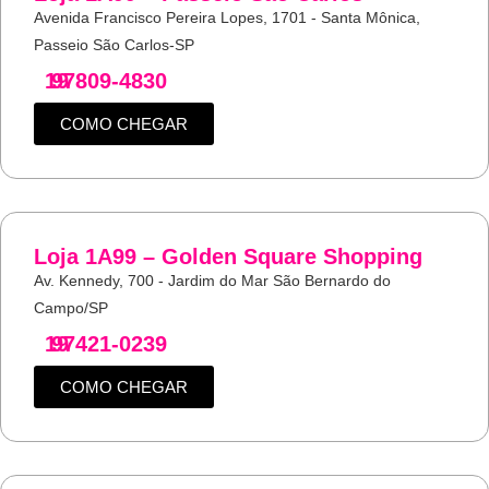
Avenida Francisco Pereira Lopes, 1701 - Santa Mônica,
Passeio São Carlos-SP
19
97809-4830
COMO CHEGAR
Loja 1A99 – Golden Square Shopping
Av. Kennedy, 700 - Jardim do Mar São Bernardo do
Campo/SP
19
97421-0239
COMO CHEGAR