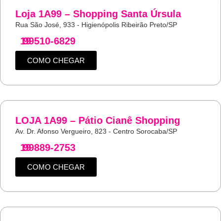
Loja 1A99 – Shopping Santa Úrsula
Rua São José, 933 - Higienópolis Ribeirão Preto/SP
19
99510-6829
COMO CHEGAR
LOJA 1A99 – Pátio Cianê Shopping
Av. Dr. Afonso Vergueiro, 823 - Centro Sorocaba/SP
19
99889-2753
COMO CHEGAR