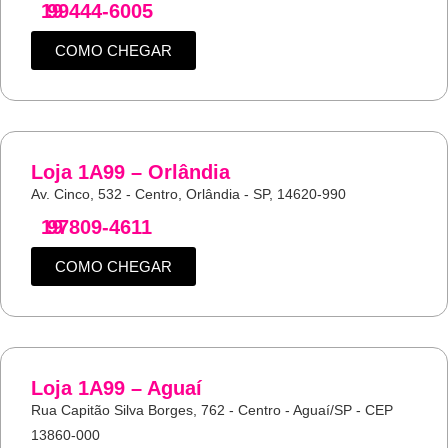
19
99444-6005
COMO CHEGAR
Loja 1A99 – Orlândia
Av. Cinco, 532 - Centro, Orlândia - SP, 14620-990
19
97809-4611
COMO CHEGAR
Loja 1A99 – Aguaí
Rua Capitão Silva Borges, 762 - Centro - Aguaí/SP - CEP
13860-000