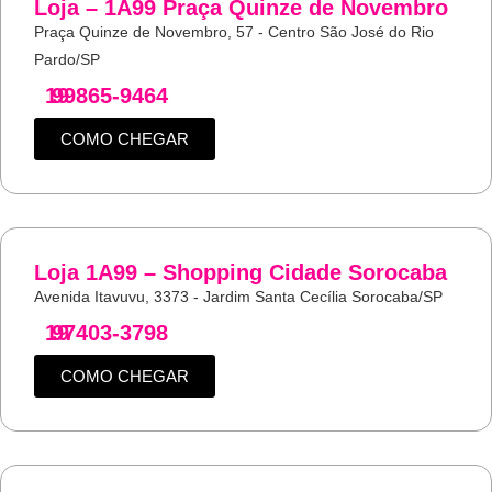
Loja – 1A99 Praça Quinze de Novembro
Praça Quinze de Novembro, 57 - Centro São José do Rio
Pardo/SP
19
99865-9464
COMO CHEGAR
Loja 1A99 – Shopping Cidade Sorocaba
Avenida Itavuvu, 3373 - Jardim Santa Cecília Sorocaba/SP
19
97403-3798
COMO CHEGAR