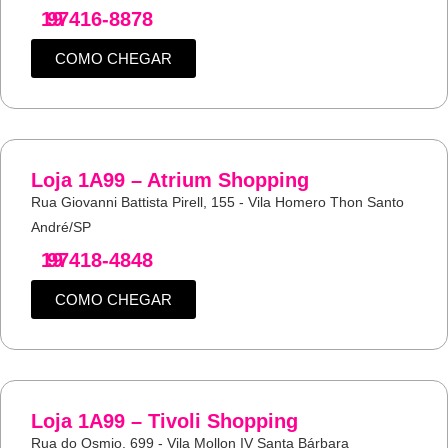
19
97416-8878
COMO CHEGAR
Loja 1A99 – Atrium Shopping
Rua Giovanni Battista Pirell, 155 - Vila Homero Thon Santo
André/SP
19
97418-4848
COMO CHEGAR
Loja 1A99 – Tivoli Shopping
Rua do Osmio, 699 - Vila Mollon IV Santa Bárbara