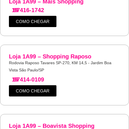
Loja 1A99 – Mais Shopping
19
97416-1742
COMO CHEGAR
Loja 1A99 – Shopping Raposo
Rodovia Raposo Tavares SP-270, KM 14,5 - Jardim Boa
Vista São Paulo/SP
19
97414-0109
COMO CHEGAR
Loja 1A99 – Boavista Shopping