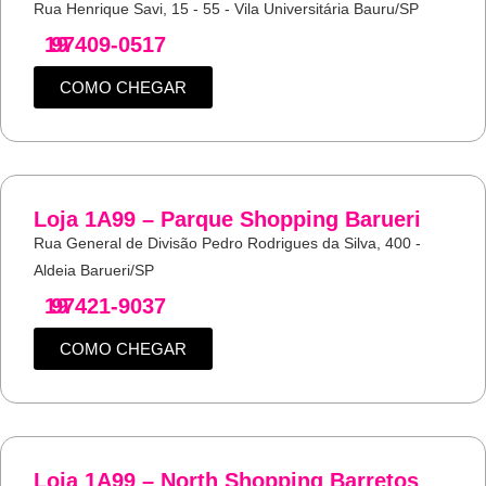
Rua Henrique Savi, 15 - 55 - Vila Universitária Bauru/SP
19
97409-0517
COMO CHEGAR
Loja 1A99 – Parque Shopping Barueri
Rua General de Divisão Pedro Rodrigues da Silva, 400 -
Aldeia Barueri/SP
19
97421-9037
COMO CHEGAR
Loja 1A99 – North Shopping Barretos