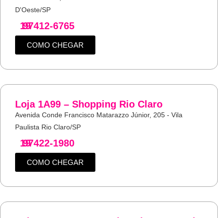
D'Oeste/SP
19
97412-6765
COMO CHEGAR
Loja 1A99 – Shopping Rio Claro
Avenida Conde Francisco Matarazzo Júnior, 205 - Vila
Paulista Rio Claro/SP
19
97422-1980
COMO CHEGAR