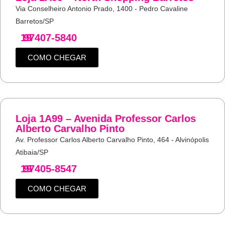
Via Conselheiro Antonio Prado, 1400 - Pedro Cavaline
Barretos/SP
19
97407-5840
COMO CHEGAR
Loja 1A99 – Avenida Professor Carlos
Alberto Carvalho Pinto
Av. Professor Carlos Alberto Carvalho Pinto, 464 - Alvinópolis
Atibaia/SP
19
97405-8547
COMO CHEGAR