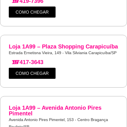
19
97419-7396
COMO CHEGAR
Loja 1A99 – Plaza Shopping Carapicuíba
Estrada Ernetisna Vieira, 149 - Vila Silviania Carapicuíba/SP
19
97417-3643
COMO CHEGAR
Loja 1A99 – Avenida Antonio Pires
Pimentel
Avenida Antonio Pires Pimentel, 153 - Centro Bragança
Paulista/SP