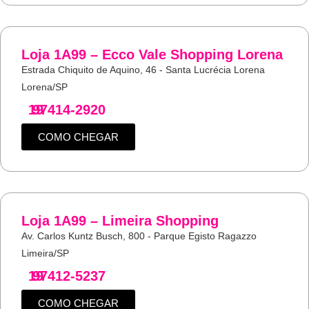
Loja 1A99 – Ecco Vale Shopping Lorena
Estrada Chiquito de Aquino, 46 - Santa Lucrécia Lorena
Lorena/SP
19
97414-2920
COMO CHEGAR
Loja 1A99 – Limeira Shopping
Av. Carlos Kuntz Busch, 800 - Parque Egisto Ragazzo
Limeira/SP
19
97412-5237
COMO CHEGAR