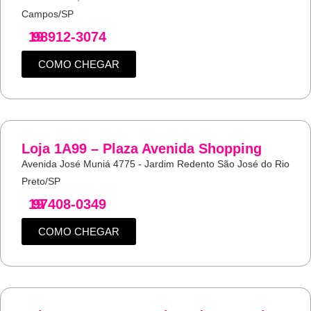
Campos/SP
19
98912-3074
COMO CHEGAR
Loja 1A99 – Plaza Avenida Shopping
Avenida José Muniá 4775 - Jardim Redento São José do Rio
Preto/SP
19
97408-0349
COMO CHEGAR