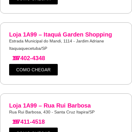
Loja 1A99 – Itaquá Garden Shopping
Estrada Municipal do Mandi, 1114 - Jardim Adriane
Itaquaquecetuba/SP
19
97402-4348
COMO CHEGAR
Loja 1A99 – Rua Rui Barbosa
Rua Rui Barbosa, 430 - Santa Cruz Itapira/SP
19
97411-4518