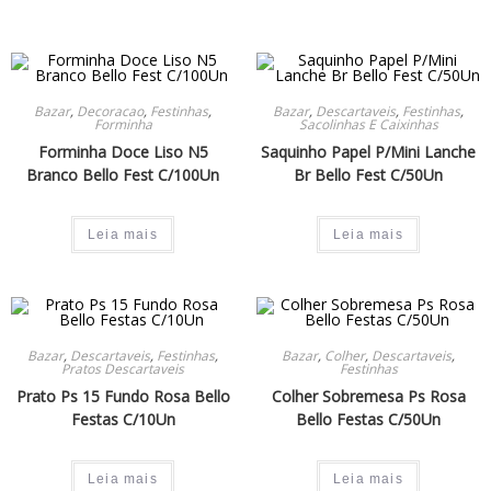
Bazar
,
Decoracao
,
Festinhas
,
Bazar
,
Descartaveis
,
Festinhas
,
Forminha
Sacolinhas E Caixinhas
Forminha Doce Liso N5
Saquinho Papel P/Mini Lanche
Branco Bello Fest C/100Un
Br Bello Fest C/50Un
Leia mais
Leia mais
Bazar
,
Descartaveis
,
Festinhas
,
Bazar
,
Colher
,
Descartaveis
,
Pratos Descartaveis
Festinhas
Prato Ps 15 Fundo Rosa Bello
Colher Sobremesa Ps Rosa
Festas C/10Un
Bello Festas C/50Un
Leia mais
Leia mais