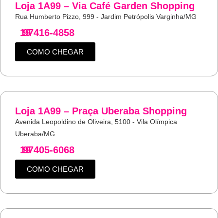
Loja 1A99 – Via Café Garden Shopping
Rua Humberto Pizzo, 999 - Jardim Petrópolis Varginha/MG
19
97416-4858
COMO CHEGAR
Loja 1A99 – Praça Uberaba Shopping
Avenida Leopoldino de Oliveira, 5100 - Vila Olímpica
Uberaba/MG
19
97405-6068
COMO CHEGAR