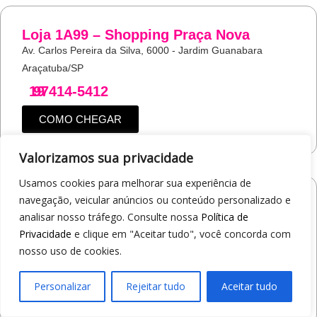
Loja 1A99 – Shopping Praça Nova
Av. Carlos Pereira da Silva, 6000 - Jardim Guanabara
Araçatuba/SP
19
97414-5412
COMO CHEGAR
Valorizamos sua privacidade
Usamos cookies para melhorar sua experiência de
navegação, veicular anúncios ou conteúdo personalizado e
Loja 1A99 – Shopping Jaraguá
analisar nosso tráfego. Consulte nossa
Política de
Av. Alberto Benassi, 2270 - Jardim dos Manacás
Privacidade
e clique em "Aceitar tudo", você concorda com
Araraquara/SP
nosso uso de cookies.
19
97412-5359
Personalizar
Rejeitar tudo
Aceitar tudo
COMO CHEGAR